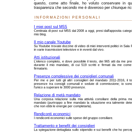
questo, come atto finale, ho voluto conservare in que
trasparenza che secondo me è doveroso per chiunque rico
INFORMAZIONI PERSONALI
I miei post sul M5S
Centinaia di post sul M5S dal 2008 a oggi, presi dall'apposita catego
mio blog.
Il mio canale Youtube
Su Youtube trovate dozzine di video di miei interventi politici in Sala
in varie trasmissioni televisive e in eventi dal vivo.
Atti istituzionali
L'elenco completo, e dove possibile il testo, dei 965 atti da me pre
durante il mio mandato, di cui 519 scritti e firmati da me come
firmatario.
Presenze complessive dei consiglieri comunali
Per me e per tutti gli altri consiglieri del mandato 2011-2016, il to
presenze tra consigli comunali e sedute di commissione; io sono
l'unico a superare le 3000 presenze.
Relazione di metà mandato
Una corposa relazione sulla mia attività consiliare della prima m
mandato (purtroppo a fine mandato la situazione era talmente dete
che non ebbi le energie per completarla).
Rendiconti economici
I rendiconti economici sulle spese del gruppo consiliare.
Trattamento e benefit dei consiglieri
La spiegazione dettagliata sullo stipendio e sui benefit che ho perce