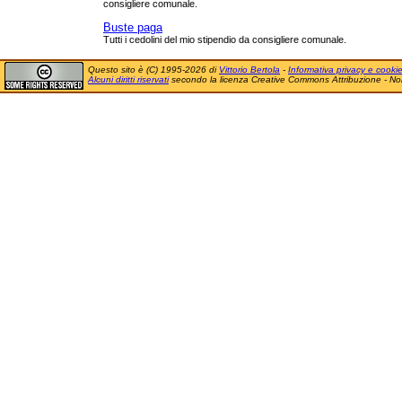
consigliere comunale.
Buste paga
Tutti i cedolini del mio stipendio da consigliere comunale.
Questo sito è (C) 1995-2026 di
Vittorio Bertola
-
Informativa privacy e cooki
Alcuni diritti riservati
secondo la licenza Creative Commons Attribuzione - No