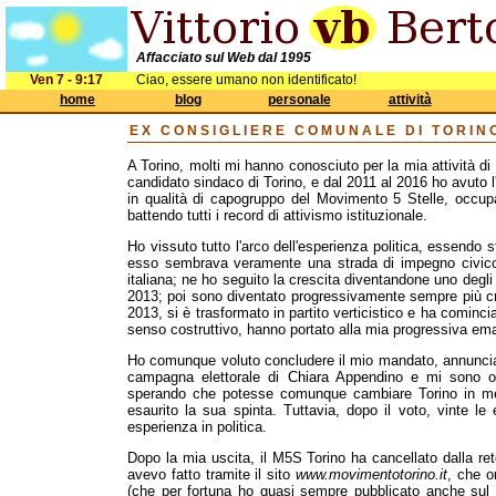
Affacciato sul Web dal 1995
Ven 7 - 9:17
Ciao, essere umano non identificato!
home
blog
personale
attività
EX CONSIGLIERE COMUNALE DI TORIN
A Torino, molti mi hanno conosciuto per la mia attività di 
candidato sindaco di Torino, e dal 2011 al 2016 ho avuto l
in qualità di capogruppo del Movimento 5 Stelle, occupa
battendo tutti i record di attivismo istituzionale.
Ho vissuto tutto l'arco dell'esperienza politica, essendo
esso sembrava veramente una strada di impegno civico, 
italiana; ne ho seguito la crescita diventandone uno degli 
2013; poi sono diventato progressivamente sempre più cr
2013, si è trasformato in partito verticistico e ha cominci
senso costruttivo, hanno portato alla mia progressiva em
Ho comunque voluto concludere il mio mandato, annuncia
campagna elettorale di Chiara Appendino e mi sono of
sperando che potesse comunque cambiare Torino in meg
esaurito la sua spinta. Tuttavia, dopo il voto, vinte le
esperienza in politica.
Dopo la mia uscita, il M5S Torino ha cancellato dalla re
avevo fatto tramite il sito
www.movimentotorino.it
, che o
(che per fortuna ho quasi sempre pubblicato anche sul m