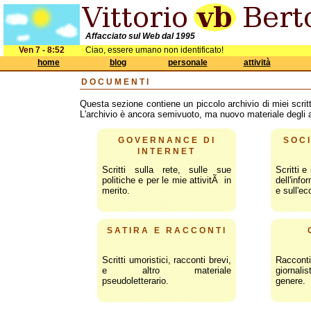
Affacciato sul Web dal 1995
Ven 7 - 8:52
Ciao, essere umano non identificato!
home
blog
personale
attività
DOCUMENTI
Questa sezione contiene un piccolo archivio di miei scritti 
L'archivio è ancora semivuoto, ma nuovo materiale degli 
GOVERNANCE DI
SOC
INTERNET
Scritti sulla rete, sulle sue
Scritti e
politiche e per le mie attivitÃ in
dell'info
merito.
e sull'e
SATIRA E RACCONTI
Scritti umoristici, racconti brevi,
Raccont
e altro materiale
giornali
pseudoletterario.
genere.