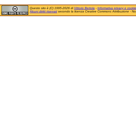
Questo sito è (C) 1995-2026 di
Vittorio Bertola
-
Informativa privacy e cooki
Alcuni diritti riservati
secondo la licenza Creative Commons Attribuzione - No