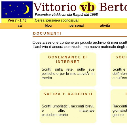
Fasendse vëdde an sla Ragnà dal 1995
Vën 7 - 1:43
Cerea, përson-a sconòssua!
cà
blog
përsonal
atività
DOCUMENTI
Questa sezione contiene un piccolo archivio di miei scritti 
L'archivio è ancora semivuoto, ma nuovo materiale degli 
GOVERNANCE DI
SOC
INTERNET
Scritti sulla rete, sulle sue
Scritti e
politiche e per le mie attivitÃ in
dell'info
merito.
e sull'e
SATIRA E RACCONTI
Scritti umoristici, racconti brevi,
Raccont
e altro materiale
giornali
pseudoletterario.
genere.