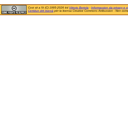
Cost sit a l'è (C) 1995-2026 ëd
Vittorio Bertola
-
Informassion sla privacy e si
Certidun drit riservà
për la licensa Creative Commons Atribussion - Nen comer