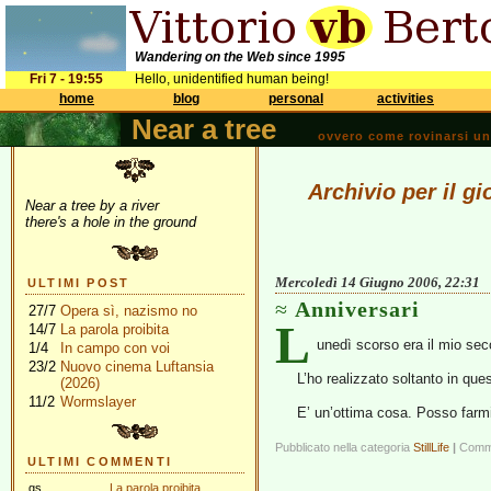
Wandering on the Web since 1995
Fri 7 - 19:55
Hello, unidentified human being!
home
blog
personal
activities
Near a tree
ovvero come rovinarsi una 
Archivio per il g
Near a tree by a river
there's a hole in the ground
Mercoledì 14 Giugno 2006, 22:31
ULTIMI POST
Anniversari
27/7
Opera sì, nazismo no
L
14/7
La parola proibita
unedì scorso era il mio se
1/4
In campo con voi
23/2
Nuovo cinema Luftansia
L’ho realizzato soltanto in q
(2026)
11/2
Wormslayer
E’ un’ottima cosa. Posso farmi 
Pubblicato nella categoria
StillLife
|
Commen
ULTIMI COMMENTI
gs
La parola proibita