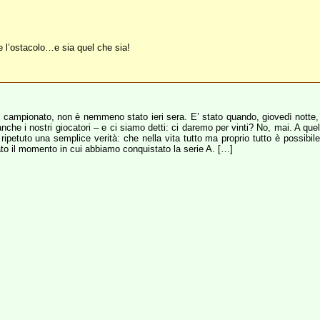
re l’ostacolo…e sia quel che sia!
n campionato, non è nemmeno stato ieri sera. E’ stato quando, giovedì notte,
o anche i nostri giocatori – e ci siamo detti: ci daremo per vinti? No, mai. A q
petuto una semplice verità: che nella vita tutto ma proprio tutto è possibil
to il momento in cui abbiamo conquistato la serie A. […]