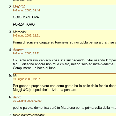
MARCO
:
9 Giugno 2006, 09:44
ODIO MANTOVA
FORZA TORO
Marcello
:
9 Giugno 2006, 12:21
Prima di scrivere cagate su toronews su noi gobbi pensa a tirarti su d
Andrea
:
9 Giugno 2006, 13:11
Ok, solo adesso capisco cosa sta succedendo. Stai osando l’impensabi
filo. Il disegno ancora non mi è chiaro, riesco solo ad intravvederne i
Complimenti, in boca al lupo.
Mir
:
9 Giugno 2006, 19:57
Per gobbo : proprio vero che certa gente ha la pelle della faccia ripo
Moggi &Co) dopodiche’, iniziate a pensare.
dario
:
10 Giugno 2006, 02:00
poche parole: domenica sarò in Maratona per la prima volta della mia 
fabio,barotto-granata
: