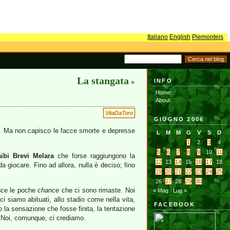
Italiano
English
Piemonteis
La stangata
INFO
»
:Home:
:About:
VitaDaToro
GIUGNO 2006
otte. Ma non capisco le facce smorte e depresse
L
M
M
G
V
S
D
1
2
3
4
5
6
7
8
9
10
11
aibi Brevi Melara
che forse raggiungono la
12
13
14
15
16
17
18
a giocare. Fino ad allora, nulla è deciso; fino
19
20
21
22
23
24
25
26
27
28
29
30
duce le poche
chance
che ci sono rimaste. Noi
« Mag
Lug »
ci siamo abituati, allo stadio come nella vita,
FACEBOOK
 la sensazione che fosse finita, la tentazione
 Noi, comunque, ci crediamo.