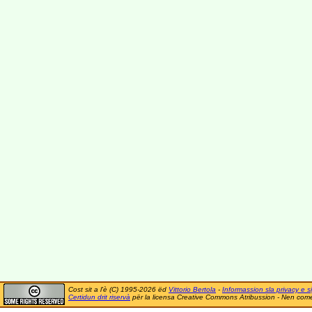
Cost sit a l'è (C) 1995-2026 ëd
Vittorio Bertola
-
Informassion sla privacy e si
Certidun drit riservà
për la licensa Creative Commons Atribussion - Nen comer