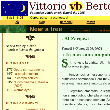
Fasendse vëdde an sla Ragnà dal 1995
Sab 8 - 6:05
Cerea, përson-a sconòssua!
cà
blog
përsonal
atività
Near a tree
ovvero come rovinarsi una 
Al-Zarqawi
«
Near a tree by a river
Venerdì 9 Giugno 2006, 00:51
there's a hole in the ground
Io non sono un go
S
ì, ho visto la partita. Sì, i
ULTIMI POST
che ho visto in giro.
27/7
Opera sì, nazismo no
14/7
La parola proibita
Intendiamoci, a nessuno fa p
1/4
In campo con voi
sufficienza sommando i loro tre vo
23/2
Nuovo cinema Luftansia
ad allora, nessuno è autorizzato a
(2026)
11/2
Wormslayer
E’ legittimo lamentarsi, è leg
non siamo gobbi, che alla prima sc
tanto più se non sono meritate. A
ULTIMI COMMENTI
di mollare. Ma poi, cocciutament
gs
La parola proibita