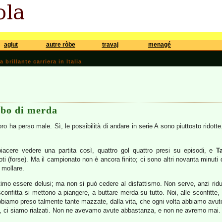
agiut
autre ròbe
travaj
menagé
brillante carriera in Italia
bbo di merda
l Toro ha perso male. Sì, le possibilità di andare in serie A sono piuttosto rid
iacere vedere una partita così, quattro gol quattro presi su episodi, e
T
ti (forse). Ma il campionato non è ancora finito; ci sono altri novanta minuti d
 mollare.
ittimo essere delusi; ma non si può cedere al disfattismo. Non serve, anzi ri
onfitta si mettono a piangere, a buttare merda su tutto. Noi, alle sconfitte, 
bbiamo preso talmente tante mazzate, dalla vita, che ogni volta abbiamo avuto
e, ci siamo rialzati. Non ne avevamo avute abbastanza, e non ne avremo mai.