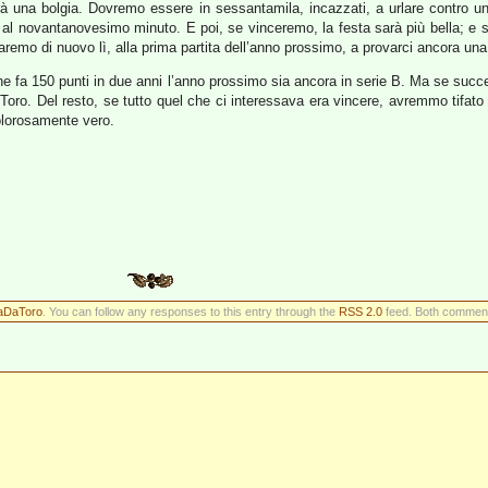
rà una bolgia. Dovremo essere in sessantamila, incazzati, a urlare contro un
imo al novantanovesimo minuto. E poi, se vinceremo, la festa sarà più bella; 
aremo di nuovo lì, alla prima partita dell’anno prossimo, a provarci ancora una
 fa 150 punti in due anni l’anno prossimo sia ancora in serie B. Ma se succed
a Toro. Del resto, se tutto quel che ci interessava era vincere, avremmo tifa
olorosamente vero.
taDaToro
. You can follow any responses to this entry through the
RSS 2.0
feed. Both comments