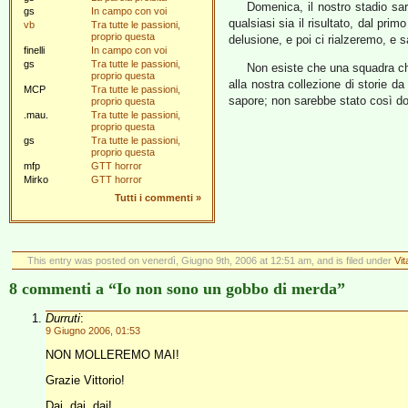
Domenica, il nostro stadio sa
gs
In campo con voi
qualsiasi sia il risultato, dal pr
vb
Tra tutte le passioni,
proprio questa
delusione, e poi ci rialzeremo, e s
finelli
In campo con voi
gs
Tra tutte le passioni,
Non esiste che una squadra che
proprio questa
alla nostra collezione di storie d
MCP
Tra tutte le passioni,
sapore; non sarebbe stato così d
proprio questa
.mau.
Tra tutte le passioni,
proprio questa
gs
Tra tutte le passioni,
proprio questa
mfp
GTT horror
Mirko
GTT horror
Tutti i commenti
»
This entry was posted on venerdì, Giugno 9th, 2006 at 12:51 am, and is filed under
Vi
8 commenti a “Io non sono un gobbo di merda”
Durruti
:
9 Giugno 2006, 01:53
NON MOLLEREMO MAI!
Grazie Vittorio!
Dai, dai, dai!