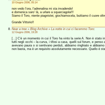
10 Giugno 2006, 05:14
non vedo l’ora, l’adrenalina mi sta invadendo!
e domenica saro’ là, a urlare a squarciagola!!!
Siamo il Toro, niente piagnistei, giochiamocela, buttiamo il cuore olt
Grande Vittorio!!
Near a tree » Blog Archive » La notte in cui ci facemmo Toro
:
12 Giugno 2006, 19:28
[…] C’è un momento in cui il Toro ha vinto la serie A. Non è stato i
tutti negli occhi – la curva, i tifosi a casa, quelli sul forum, e pens
avevano paura o si sentivano perduti, abbiamo ringhiato e abbiamo ri
non basta, ma è un requisito assolutamente necessario. Quello è sta