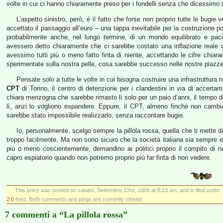
volte in cui ci hanno chiaramente preso per i fondelli senza che dicessimo n
L’aspetto sinistro, però, è il fatto che forse non proprio tutte le bugie
accettato il passaggio all’euro – una tappa inevitabile per la costruzione po
probabilmente anche, nel lungo termine, di un mondo equilibrato e paci
avessero detto chiaramente che ci sarebbe costato una inflazione reale
avessimo tutti più o meno fatto finta di niente, accettando le cifre chia
sperimentate sulla nostra pelle, cosa sarebbe successo nelle nostre piazz
Pensate solo a tutte le volte in cui bisogna costruire una infrastruttura
CPT
di Torino, il centro di detenzione per i clandestini in via di accerta
chiara menzogna che sarebbe rimasto lì solo per un paio d’anni, il tempo di
lì, anzi lo vogliono espandere. Eppure, il CPT, almeno finchè non cambi
sarebbe stato impossibile realizzarlo, senza raccontare bugie.
Io, personalmente, scelgo sempre la pillola rossa, quella che ti mette dav
troppo facilmente. Ma non sono sicuro che la società italiana sia sempre 
più o meno coscientemente, demandino ai politici proprio il compito di n
capro espiatorio quando non potremo proprio più far finta di non vedere.
This entry was posted on sabato, Settembre 23rd, 2006 at 8:23 am, and is filed under
2.0
feed. Both comments and pings are currently closed.
7 commenti a “La pillola rossa”