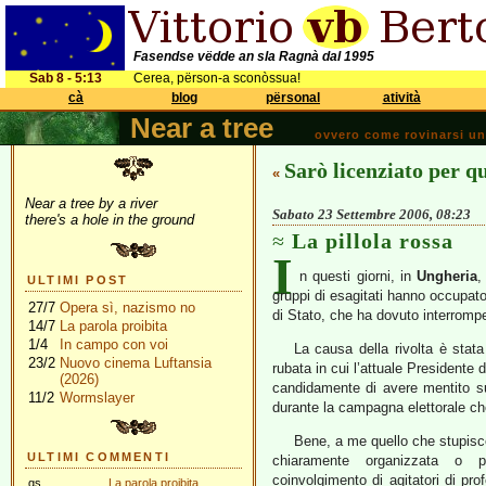
Fasendse vëdde an sla Ragnà dal 1995
Sab 8 - 5:13
Cerea, përson-a sconòssua!
cà
blog
përsonal
atività
Near a tree
ovvero come rovinarsi una 
Sarò licenziato per q
«
Near a tree by a river
Sabato 23 Settembre 2006, 08:23
there's a hole in the ground
La pillola rossa
I
n questi giorni, in
Ungheria
,
ULTIMI POST
gruppi di esagitati hanno occupato
27/7
Opera sì, nazismo no
di Stato, che ha dovuto interromp
14/7
La parola proibita
1/4
In campo con voi
La causa della rivolta è stata
23/2
Nuovo cinema Luftansia
rubata in cui l’attuale Presidente d
(2026)
candidamente di avere mentito su t
11/2
Wormslayer
durante la campagna elettorale che 
Bene, a me quello che stupisce
ULTIMI COMMENTI
chiaramente organizzata o pe
coinvolgimento di agitatori di pro
gs
La parola proibita