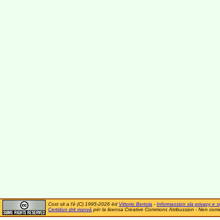
Cost sit a l'è (C) 1995-2026 ëd
Vittorio Bertola
-
Informassion sla privacy e si
Certidun drit riservà
për la licensa Creative Commons Atribussion - Nen comer