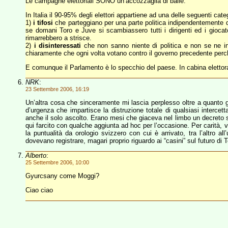
Le campagne elettoriali SONO un’accozzaglia di balle.
In Italia il 90-95% degli elettori appartiene ad una delle seguenti cate
1)
i tifosi
che parteggiano per una parte politica indipendentemente 
se domani Toro e Juve si scambiassero tutti i dirigenti ed i giocato
rimarrebbero a strisce.
2)
i disinteressati
che non sanno niente di politica e non se ne int
chiaramente che ogni volta votano contro il governo precedente perch
E comunque il Parlamento è lo specchio del paese. In cabina elettoral
NRK
:
23 Settembre 2006, 16:19
Un’altra cosa che sinceramente mi lascia perplesso oltre a quanto già
d’urgenza che impartisce la distruzione totale di qualsiasi intercett
anche il solo ascolto. Erano mesi che giaceva nel limbo un decreto s
qui farcito con qualche aggiunta ad hoc per l’occasione. Per carità, 
la puntualità da orologio svizzero con cui è arrivato, tra l’altro 
dovevano registrare, magari proprio riguardo ai “casini” sul futuro di
Alberto
:
25 Settembre 2006, 10:00
Gyurcsany come Moggi?
Ciao ciao