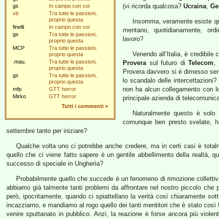
(vi ricorda qualcosa?
Ucraina
,
Ge
gs
In campo con voi
vb
Tra tutte le passioni,
proprio questa
Insomma, veramente esiste qua
finelli
In campo con voi
mentano, quotidianamente, ordi
gs
Tra tutte le passioni,
lavoro?
proprio questa
MCP
Tra tutte le passioni,
Venendo all’Italia, è credibil
proprio questa
.mau.
Tra tutte le passioni,
Provera
sul futuro di
Telecom
,
proprio questa
Provera davvero si è dimesso senz
gs
Tra tutte le passioni,
lo scandalo delle intercettazion
proprio questa
non ha alcun collegamento con lo 
mfp
GTT horror
Mirko
GTT horror
principale azienda di telecomunicaz
Tutti i commenti
»
Naturalmente questo è solo 
comunque ben presto svelate, 
settembre tanto per iniziare?
Qualche volta uno ci potrebbe anche credere, ma in certi casi è total
quello che ci viene fatto sapere è un gentile abbellimento della realtà, q
successo di speciale in Ungheria?
Probabilmente quello che succede è un fenomeno di rimozione collettiva
abbiamo già talmente tanti problemi da affrontare nel nostro piccolo che p
però, ipocritamente, quando ci spiattellano la verità così chiaramente sotto
incazziamo, e mandiamo al rogo quello dei tanti mentitori che è stato così 
venire sputtanato in pubblico. Anzi, la reazione è forse ancora più violent