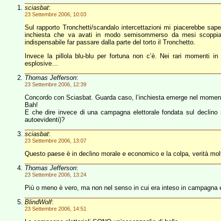
sciasbat
:
23 Settembre 2006, 10:03
Sul rapporto Tronchetti/scandalo intercettazioni mi piacerebbe sape
inchiesta che va avati in modo semisommerso da mesi scoppia, 
indispensabile far passare dalla parte del torto il Tronchetto.
Invece la pillola blu-blu per fortuna non c’è. Nei rari momenti
esplosive…
Thomas Jefferson
:
23 Settembre 2006, 12:39
Concordo con Sciasbat. Guarda caso, l’inchiesta emerge nel moment
Bah!
E che dire invece di una campagna elettorale fondata sul declino
autoevidenti)?
sciasbat
:
23 Settembre 2006, 13:07
Questo paese è in declino morale e economico e la colpa, verità molto
Thomas Jefferson
:
23 Settembre 2006, 13:24
Più o meno è vero, ma non nel senso in cui era inteso in campagna el
BlindWolf
:
23 Settembre 2006, 14:51