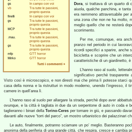
Dora
, si trattava di un quarto d
gs
In campo con voi
vb
Tra tutte le passioni,
aiuola, qualche panchina, e tant
proprio questa
era nemmeno attraversabile per a
finelli
In campo con voi
una zona che non ne ha molto, ma
gs
Tra tutte le passioni,
proprio questa
meglio quello che ne resterà dopo 
MCP
Tra tutte le passioni,
scorrimento.
proprio questa
.mau.
Tra tutte le passioni,
Per me, comunque, era anche i
proprio questa
pranzo nel periodo in cui lavora
gs
Tra tutte le passioni,
proprio questa
ricordi specifici a sparire, anche
mfp
GTT horror
bicicletta e scoprire che un inter
Mirko
GTT horror
caratteristiche di un giardinetto, è
Tutti i commenti
»
L’hanno raso al suolo, letter
significativo perchè trasparente
Visto così è microscopico, e non diresti mai che prima lì potesse starci 
casa della nonna e la ristrutturi in modo moderno, unendo l’ingresso, il tin
camere in quell’area lì.
L’hanno raso al suolo per allargare la strada, perchè dopo aver abbattut
ovunque, e la città è tagliata in due da un serpentone di auto in coda e be
taglieranno i binari della
Torino-Ceres
per tornare in giù, e passando davan
davanti alle nuove “torri del parco”, un mostro urbanistico dei palazzinari c
Le auto, finalmente, potranno sciamare un po’ meglio. Basteranno pochi
anonima della periferia di una grande città, che respira, cresce e cambia 