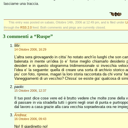
lasciarne una traccia.
This entry was posted on sabato, Ottobre 14th, 2006 at 12:49 pm, and is filed under
L
through the
RSS 2.0
feed. Both comments and pings are currently closed.
3 commenti a “Ruspe”
Mir
:
14 Ottobre 2006, 16:29
L’altra sera girovagando in citta’ ho notato anch’io luoghi che son camb
balenata in mente un’idea (o e’ forse meglio chiamarlo desiderio per
desideri e in questo ologramma tridimensionale si invecchia velo
l’idea e’ la seguente: quella di creare una sorta di archivio storico 
piu’ con foto, riprese, magari la loro storia raccontata da chi vorra’ far
Vaneggiamenti di un vecchio? Chissa’ se esiste gia’ qualcosa di simi
paolo
:
15 Ottobre 2006, 12:37
Il tuo post dice cose vere ed è brutto vedere che molte zone della 
di passare in via stradella tutti i giorni negli orari di punta e purtr
dal lavoro a casa grazie alla cara vecchia sopraelevata ora ne imp
Andrea
:
16 Ottobre 2006, 09:43
No! Il giardinetto no!