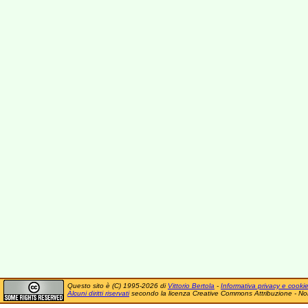
Questo sito è (C) 1995-2026 di
Vittorio Bertola
-
Informativa privacy e cooki
Alcuni diritti riservati
secondo la licenza Creative Commons Attribuzione - No