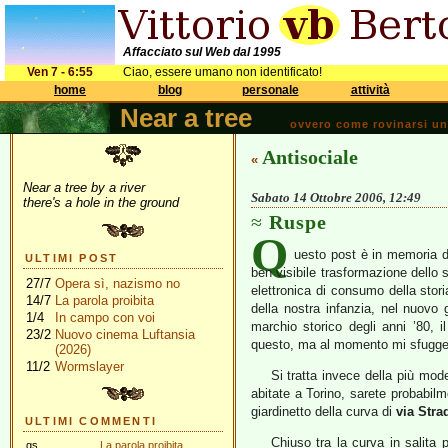
Affacciato sul Web dal 1995
Ven 7 - 6:55
Ciao, essere umano non identificato!
home
blog
personale
attività
Near a tree
ovvero come rovinarsi una 
Antisociale
«
Near a tree by a river
Sabato 14 Ottobre 2006, 12:49
there's a hole in the ground
Ruspe
Q
uesto post è in memoria di
ULTIMI POST
ben visibile trasformazione dello 
27/7
Opera sì, nazismo no
elettronica di consumo della stor
14/7
La parola proibita
della nostra infanzia, nel nuovo
1/4
In campo con voi
marchio storico degli anni ’80, il
23/2
Nuovo cinema Luftansia
questo, ma al momento mi sfugge
(2026)
11/2
Wormslayer
Si tratta invece della più mod
abitate a Torino, sarete probabil
giardinetto della curva di
via Stra
ULTIMI COMMENTI
Chiuso tra la curva in salita p
gs
La parola proibita