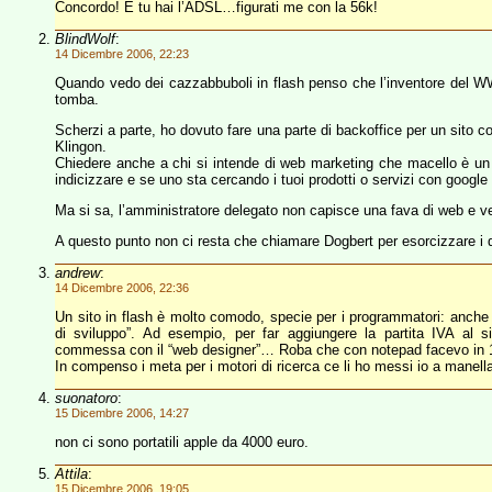
Concordo! E tu hai l’ADSL…figurati me con la 56k!
BlindWolf
:
14 Dicembre 2006, 22:23
Quando vedo dei cazzabbuboli in flash penso che l’inventore del WWW
tomba.
Scherzi a parte, ho dovuto fare una parte di backoffice per un sito c
Klingon.
Chiedere anche a chi si intende di web marketing che macello è un si
indicizzare e se uno sta cercando i tuoi prodotti o servizi con google 
Ma si sa, l’amministratore delegato non capisce una fava di web e vede
A questo punto non ci resta che chiamare Dogbert per esorcizzare i d
andrew
:
14 Dicembre 2006, 22:36
Un sito in flash è molto comodo, specie per i programmatori: anche u
di sviluppo”. Ad esempio, per far aggiungere la partita IVA al s
commessa con il “web designer”… Roba che con notepad facevo in 
In compenso i meta per i motori di ricerca ce li ho messi io a manel
suonatoro
:
15 Dicembre 2006, 14:27
non ci sono portatili apple da 4000 euro.
Attila
:
15 Dicembre 2006, 19:05