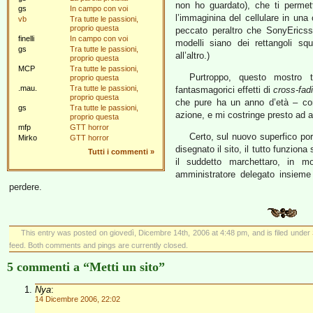
non ho guardato), che ti permette
gs
In campo con voi
l’immaginina del cellulare in una c
vb
Tra tutte le passioni,
proprio questa
peccato peraltro che SonyEricsso
finelli
In campo con voi
modelli siano dei rettangoli squ
gs
Tra tutte le passioni,
all’altro.)
proprio questa
MCP
Tra tutte le passioni,
Purtroppo, questo mostro t
proprio questa
.mau.
Tra tutte le passioni,
fantasmagorici effetti di
cross-fad
proprio questa
che pure ha un anno d’età – com
gs
Tra tutte le passioni,
azione, e mi costringe presto ad ab
proprio questa
mfp
GTT horror
Certo, sul nuovo superfico por
Mirko
GTT horror
disegnato il sito, il tutto funzio
Tutti i commenti
»
il suddetto marchettaro, in 
amministratore delegato insieme 
perdere.
This entry was posted on giovedì, Dicembre 14th, 2006 at 4:48 pm, and is filed under
feed. Both comments and pings are currently closed.
5 commenti a “Metti un sito”
Nya
:
14 Dicembre 2006, 22:02