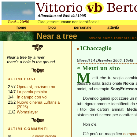
Affacciato sul Web dal 1995
Gio 6 - 20:50
Ciao, essere umano non identificato!
home
blog
personale
attività
Near a tree
ovvero come rovinarsi una 
ICbaccaglio
«
Near a tree by a river
Giovedì 14 Dicembre 2006, 16:48
there's a hole in the ground
Metti un sito
M
etti che tu voglia cambia
ULTIMI POST
passare dalla tradizionale
Nokia
a
27/7
Opera sì, nazismo no
amici, ad esempio
SonyEricsson
14/7
La parola proibita
1/4
In campo con voi
Dovendo quindi ipotizzare un mo
23/2
Nuovo cinema Luftansia
tutti rigorosamente identificati da 
(2026)
i titoli dei cartoni animati
Medi
11/2
Wormslayer
sistemino di ricerca per caratteris
Non c’è.
ULTIMI COMMENTI
C’è però un magnifico
compara
gs
La parola proibita