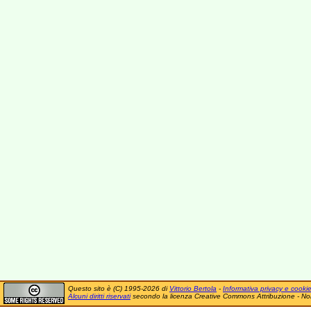
Questo sito è (C) 1995-2026 di
Vittorio Bertola
-
Informativa privacy e cooki
Alcuni diritti riservati
secondo la licenza Creative Commons Attribuzione - No