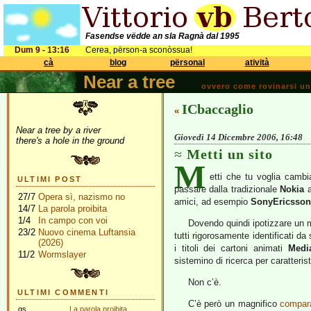
Fasendse vëdde an sla Ragnà dal 1995
Dum 9 - 13:16
Cerea, përson-a sconòssua!
cà
blog
përsonal
atività
Near a tree
ovvero come rovinarsi una 
ICbaccaglio
«
Near a tree by a river
Giovedì 14 Dicembre 2006, 16:48
there's a hole in the ground
Metti un sito
M
etti che tu voglia cambia
ULTIMI POST
passare dalla tradizionale
Nokia
a
27/7
Opera sì, nazismo no
amici, ad esempio
SonyEricsson
14/7
La parola proibita
1/4
In campo con voi
Dovendo quindi ipotizzare un mo
23/2
Nuovo cinema Luftansia
tutti rigorosamente identificati da 
(2026)
i titoli dei cartoni animati
Medi
11/2
Wormslayer
sistemino di ricerca per caratteris
Non c’è.
ULTIMI COMMENTI
C’è però un magnifico
compara
gs
La parola proibita