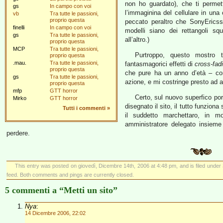
non ho guardato), che ti permette
gs
In campo con voi
l’immaginina del cellulare in una c
vb
Tra tutte le passioni,
proprio questa
peccato peraltro che SonyEricsso
finelli
In campo con voi
modelli siano dei rettangoli squ
gs
Tra tutte le passioni,
all’altro.)
proprio questa
MCP
Tra tutte le passioni,
Purtroppo, questo mostro t
proprio questa
.mau.
Tra tutte le passioni,
fantasmagorici effetti di
cross-fad
proprio questa
che pure ha un anno d’età – com
gs
Tra tutte le passioni,
azione, e mi costringe presto ad ab
proprio questa
mfp
GTT horror
Certo, sul nuovo superfico por
Mirko
GTT horror
disegnato il sito, il tutto funzio
Tutti i commenti
»
il suddetto marchettaro, in 
amministratore delegato insieme 
perdere.
This entry was posted on giovedì, Dicembre 14th, 2006 at 4:48 pm, and is filed under
feed. Both comments and pings are currently closed.
5 commenti a “Metti un sito”
Nya
:
14 Dicembre 2006, 22:02