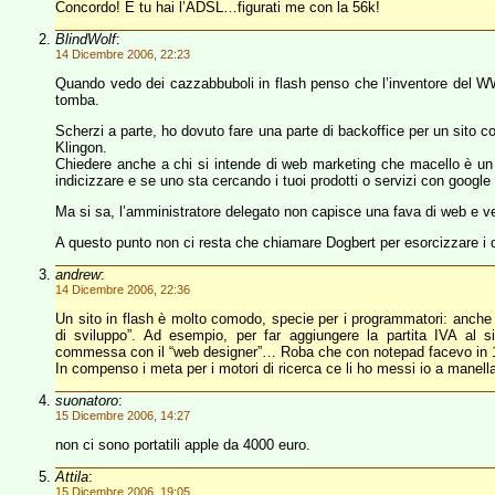
Concordo! E tu hai l’ADSL…figurati me con la 56k!
BlindWolf
:
14 Dicembre 2006, 22:23
Quando vedo dei cazzabbuboli in flash penso che l’inventore del WWW
tomba.
Scherzi a parte, ho dovuto fare una parte di backoffice per un sito c
Klingon.
Chiedere anche a chi si intende di web marketing che macello è un si
indicizzare e se uno sta cercando i tuoi prodotti o servizi con google 
Ma si sa, l’amministratore delegato non capisce una fava di web e vede
A questo punto non ci resta che chiamare Dogbert per esorcizzare i d
andrew
:
14 Dicembre 2006, 22:36
Un sito in flash è molto comodo, specie per i programmatori: anche u
di sviluppo”. Ad esempio, per far aggiungere la partita IVA al s
commessa con il “web designer”… Roba che con notepad facevo in 
In compenso i meta per i motori di ricerca ce li ho messi io a manel
suonatoro
:
15 Dicembre 2006, 14:27
non ci sono portatili apple da 4000 euro.
Attila
:
15 Dicembre 2006, 19:05