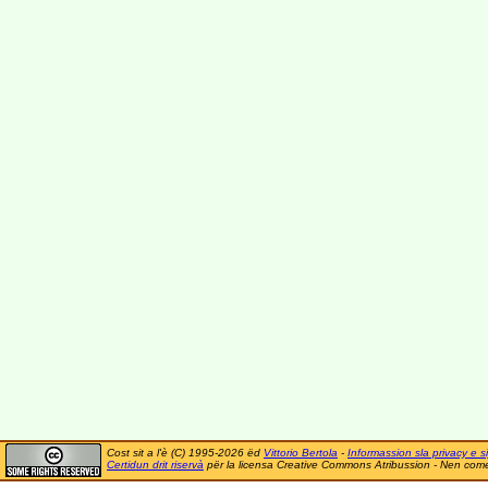
Cost sit a l'è (C) 1995-2026 ëd
Vittorio Bertola
-
Informassion sla privacy e si
Certidun drit riservà
për la licensa Creative Commons Atribussion - Nen comer