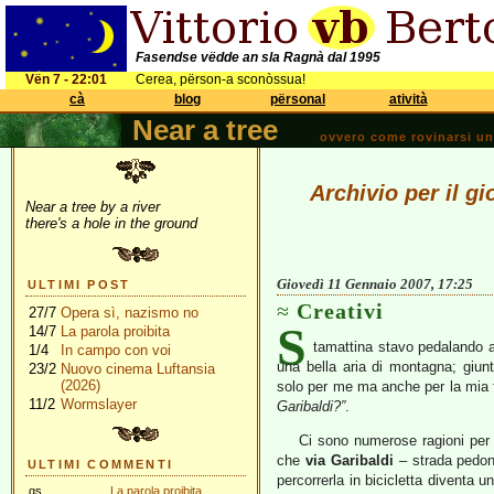
Fasendse vëdde an sla Ragnà dal 1995
Vën 7 - 22:01
Cerea, përson-a sconòssua!
cà
blog
përsonal
atività
Near a tree
ovvero come rovinarsi una 
Archivio per il g
Near a tree by a river
there's a hole in the ground
Giovedì 11 Gennaio 2007, 17:25
ULTIMI POST
Creativi
27/7
Opera sì, nazismo no
S
14/7
La parola proibita
tamattina stavo pedalando 
1/4
In campo con voi
una bella aria di montagna; giun
23/2
Nuovo cinema Luftansia
(2026)
solo per me ma anche per la mia f
11/2
Wormslayer
Garibaldi?”
.
Ci sono numerose ragioni per pr
che
via Garibaldi
– strada pedon
ULTIMI COMMENTI
percorrerla in bicicletta diventa 
gs
La parola proibita