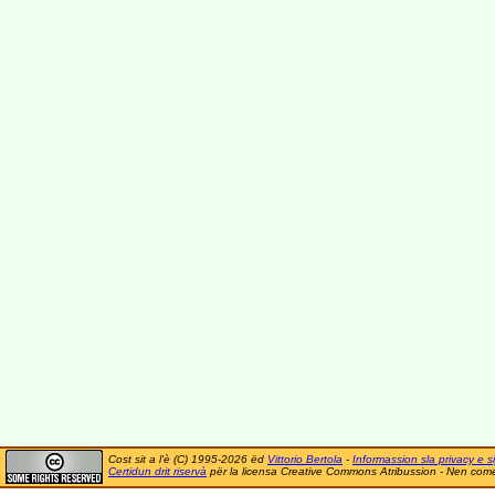
Cost sit a l'è (C) 1995-2026 ëd
Vittorio Bertola
-
Informassion sla privacy e si
Certidun drit riservà
për la licensa Creative Commons Atribussion - Nen comer