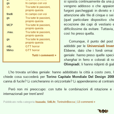
si sposta continuamente da una par
gs
In campo con voi
vengono addosso o che appaion
vb
Tra tutte le passioni,
proprio questa
furgoni parcheggiati in divieto e i
finelli
In campo con voi
attenzione alle file di cinque o se
gs
Tra tutte le passioni,
(quel particolare dispositivo c
proprio questa
eccezione dei capi di vestiario 
MCP
Tra tutte le passioni,
proprio questa
difficilissime da evitare. Tuttavia
.mau.
Tra tutte le passioni,
così ho preso quella.
proprio questa
gs
Tra tutte le passioni,
Comunque, il punto del post e
proprio questa
addobbi per le
Universiadi Inve
mfp
GTT horror
Mirko
GTT horror
Ebbene, dato che i fondi ormai 
geniale: hanno preso quelle specie
Tutti i commenti
»
shanghai
in ferro e colorati di 
Olimpiadi
; li hanno ridipinti di g
L’ho trovata un’idea geniale: hanno addobbato la città a costo zero, 
chiede cosa succederà per
Torino Capitale Mondiale Del Design 200
canna di fucile? Li coricheranno in orizzontale? Li appenderanno al contrari
Però non mi preoccupo: con tutte le combinazioni di rotazione e 
internazionali per trent’anni!
Pubblicato nella categoria
Itaaaalia
,
StillLife
,
TorinoInBocca
|
13 commenti »