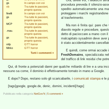
Ora, direte voi, i tedeschi av
gs
In campo con voi
procedura preveda il silenzio-ass
vb
Tra tutte le passioni,
spedito automaticamente una ma
proprio questa
proteggere i marchi registrandone 
finelli
In campo con voi
gs
Tra tutte le passioni,
al trasferimento.
proprio questa
MCP
Tra tutte le passioni,
Ma non è finita qui: pare che 
proprio questa
diavolo regole e procedure, questo
.mau.
Tra tutte le passioni,
detto di pacioccare a mano con il 
proprio questa
gs
Tra tutte le passioni,
malcapitato sysadmin deve aver pr
proprio questa
è stato accidentalmente cancellat
mfp
GTT horror
Mirko
GTT horror
E quindi, come ormai accade in 
Tutti i commenti
»
FreshDomains
, specializzata ne
del traffico di link residui che po
Qui, di fronte a potenziali danni per qualche miliardo di lire e a una i
nessuno sa come, il dominio è effettivamente tornato in mano a Google.
E dopo? Dopo, restano solo gli scaricabarile, i
comunicati stampa
e le p
[tags]google, google.de, denic, domini, incidenti[/tags]
Pubblicato nella categoria
NetGov'It
|
5 commenti »