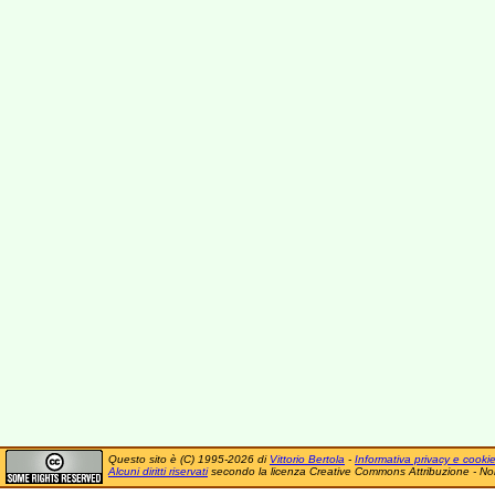
Questo sito è (C) 1995-2026 di
Vittorio Bertola
-
Informativa privacy e cooki
Alcuni diritti riservati
secondo la licenza Creative Commons Attribuzione - No