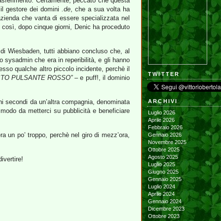
 trasferimento. Certamente; peccato che questa
 il gestore dei domini
.de
, che a sua volta ha
azienda che vanta di essere specializzata nel
e così, dopo cinque giorni, Denic ha proceduto
o di Wiesbaden, tutti abbiano concluso che, al
 sysadmin che era in reperibilità, e gli hanno
esso qualche altro piccolo incidente, perchè il
TWITTER
STO PULSANTE ROSSO”
– e puff!, il dominio
pochi secondi da un’altra compagnia, denominata
ARCHIVI
n modo da metterci su pubblicità e beneficiare
Luglio 2026
Aprile 2026
Febbraio 2026
ra un po’ troppo, perchè nel giro di mezz’ora,
Gennaio 2026
Novembre 2025
Ottobre 2025
Agosto 2025
ivertire!
Luglio 2025
Giugno 2025
Gennaio 2025
Luglio 2024
Aprile 2024
Gennaio 2024
Dicembre 2023
Ottobre 2023