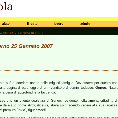
aiuto
il resto
lavoro
admin
brillante carriera in Italia
iorno 25 Gennaio 2007
nte può succedere anche nelle migliori famiglie. Dev’essere per questo che, 
 alla pagina di parcheggio di un rivenditore di domini tedesco,
Goneo
. Natur
ò la pena di approfondire la faccenda.
sso che un cliente qualsiasi di Goneo, residente nella amena cittadina d
le.de
a suo nome. Anzi, dice lui, stava solo facendo vedere alla sua ragazza q
i premuto “Invio”, figuriamoci!