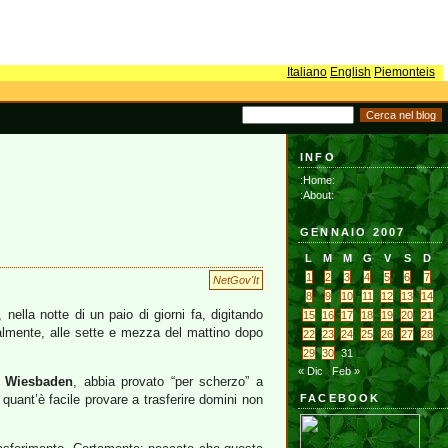
Italiano
English
Piemonteis
INFO
:Home:
:About:
GENNAIO 2007
L
M
M
G
V
S
D
1
2
3
4
5
6
7
NetGov'It
8
9
10
11
12
13
14
nella notte di un paio di giorni fa, digitando
15
16
17
18
19
20
21
almente, alle sette e mezza del mattino dopo
22
23
24
25
26
27
28
29
30
31
« Dic
Feb »
i
Wiesbaden
, abbia provato “per scherzo” a
uant’è facile provare a trasferire domini non
FACEBOOK