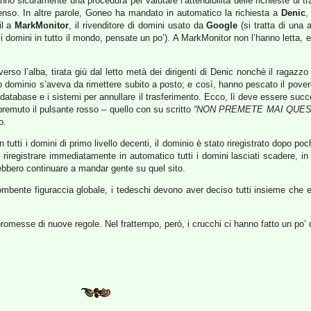
ranno sicuramente una procedura per valutare l’attendibilità delle richieste di
enso. In altre parole, Goneo ha mandato in automatico la richiesta a
Denic
,
il a
MarkMonitor
, il rivenditore di domini usato da
Google
(si tratta di una 
i domini in tutto il mondo, pensate un po’). A MarkMonitor non l’hanno letta, 
verso l’alba, tirata giù dal letto metà dei dirigenti di Denic nonchè il ragazz
 dominio s’aveva da rimettere subito a posto; e così, hanno pescato il povero
database e i sistemi per annullare il trasferimento. Ecco, lì deve essere succ
emuto il pulsante rosso – quello con su scritto
“NON PREMETE MAI QUE
o.
tutti i domini di primo livello decenti, il dominio è stato riregistrato dopo 
l riregistrare immediatamente in automatico tutti i domini lasciati scadere, i
trebbero continuare a mandar gente su quel sito.
ncombente figuraccia globale, i tedeschi devono aver deciso tutti insieme che e
romesse di nuove regole. Nel frattempo, però, i crucchi ci hanno fatto un po’ d