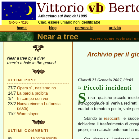
Affacciato sul Web dal 1995
Gio 6 - 4:20
Ciao, essere umano non identificato!
home
blog
personale
attività
Near a tree
ovvero come rovinarsi una 
Archivio per il g
Near a tree by a river
there's a hole in the ground
Giovedì 25 Gennaio 2007, 09:05
ULTIMI POST
Piccoli incidenti
27/7
Opera sì, nazismo no
S
14/7
La parola proibita
i sa: qualche piccolo incide
1/4
In campo con voi
www.google.de
si veniva rediretti
23/2
Nuovo cinema Luftansia
(2026)
era tutto tornato a posto; vale per
11/2
Wormslayer
Stando ai
resoconti
, è succe
richiedere il trasferimento di
goog
propri, ma naturalmente non ha ma
ULTIMI COMMENTI
gs
La parola proibita