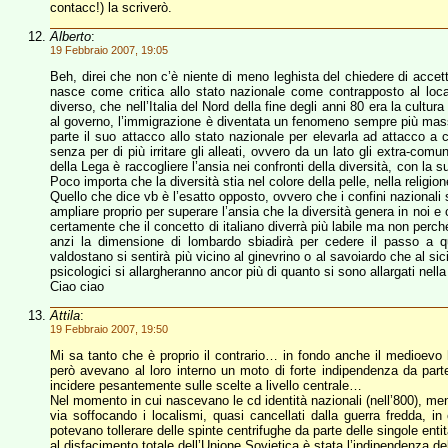
contacc!) la scriverò.
Alberto
:
19 Febbraio 2007, 19:05
Beh, direi che non c’è niente di meno leghista del chiedere di accetta
nasce come critica allo stato nazionale come contrapposto al loc
diverso, che nell’Italia del Nord della fine degli anni 80 era la cultur
al governo, l’immigrazione è diventata un fenomeno sempre più massi
parte il suo attacco allo stato nazionale per elevarla ad attacco a
senza per di più irritare gli alleati, ovvero da un lato gli extra-comun
della Lega è raccogliere l’ansia nei confronti della diversità, con la 
Poco importa che la diversità stia nel colore della pelle, nella religio
Quello che dice vb è l’esatto opposto, ovvero che i confini nazionali 
ampliare proprio per superare l’ansia che la diversità genera in noi 
certamente che il concetto di italiano diverrà più labile ma non perc
anzi la dimensione di lombardo sbiadirà per cedere il passo a qu
valdostano si sentirà più vicino al ginevrino o al savoiardo che al si
psicologici si allargheranno ancor più di quanto si sono allargati nel
Ciao ciao
Attila
:
19 Febbraio 2007, 19:50
Mi sa tanto che è proprio il contrario… in fondo anche il medioevo
però avevano al loro interno un moto di forte indipendenza da parte 
incidere pesantemente sulle scelte a livello centrale…
Nel momento in cui nascevano le cd identità nazionali (nell’800), me
via soffocando i localismi, quasi cancellati dalla guerra fredda, i
potevano tollerare delle spinte centrifughe da parte delle singole ent
al disfacimento totale dell’Unione Sovietica è stata l’indipendenza de