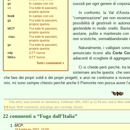
sussidi per ogni genere di corpora
gs
In campo con voi
vb
Tra tutte le passioni,
proprio questa
In confronto, la Val d’Aost
finelli
In campo con voi
“compensazione” per non esserse
gs
Tra tutte le passioni,
possibilità di gestirseli in auto
proprio questa
gestendole in modo snello. Basta
MCP
Tra tutte le passioni,
proprio questa
aostane, pulite e mantenute con 
.mau.
Tra tutte le passioni,
non sciistiche, semiabbandonate e
proprio questa
gs
Tra tutte le passioni,
Naturalmente, i valligiani sono
proprio questa
annunciato ricorsi alla
Corte Cos
mfp
GTT horror
Mirko
GTT horror
adiacenti di scegliere di aggregar
Tutti i commenti
»
Ci si chiede però perchè, tra le
sistemare anche questa: che sens
che fare dei propri soldi e dei propri progetti, e anzi ne continuino a ricever
mio, mi sono sempre chiesto perchè anche il Piemonte non possa avere l’
This entry was posted on domenica, Febbraio 18th, 2007 at 11:59 am, and is filed un
2.0
feed. Both comments and pings are currently closed.
22 commenti a “Fuga dall’Italia”
MCP
:
18 Febbraio 2007, 15:00