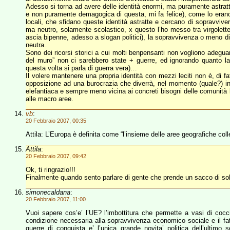
Adesso si torna ad avere delle identità enormi, ma puramente astrat
e non puramente demagogica di questa, mi fa felice), come lo erano i
locali, che sfidano queste identità astratte e cercano di sopravvive
ma neutro, solamente scolastico, x questo l’ho messo tra virgolette) 
ascia bipenne, adesso a slogan politici), la sopravvivenza o meno di 
neutra.
Sono dei ricorsi storici a cui molti benpensanti non vogliono adeg
del muro” non ci sarebbero state + guerre, ed ignorando quanto la gu
questa volta si parla di guerra vera)…
Il volere mantenere una propria identità con mezzi leciti non è, di f
opposizione ad una burocrazia che diverrà, nel momento (quale?) in 
elefantiaca e sempre meno vicina ai concreti bisogni delle comunità
alle macro aree.
vb
:
20 Febbraio 2007, 00:35
Attila: L’Europa è definita come “l’insieme delle aree geografiche col
Attila
:
20 Febbraio 2007, 09:42
Ok, ti ringrazio!!!
Finalmente quando sento parlare di gente che prende un sacco di so
simonecaldana
:
20 Febbraio 2007, 11:00
Vuoi sapere cos’e’ l’UE? l’imbottitura che permette a vasi di cocci
condizione necessaria alla sopravvivenza economico sociale e il f
guerre di conquista e’ l’unica grande novita’ politica dell’ultim