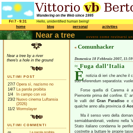
Wandering on the Web since 1995
Fri 7 - 9:31
Hello, unidentified human being!
home
blog
personal
activities
Near a tree
ovvero come rovinarsi una 
Comunhacker
«
Near a tree by a river
Domenica 18 Febbraio 2007, 11:59
there's a hole in the ground
Fuga dall’Italia
È
notizia di ieri che anche i
ULTIMI POST
suo referendum separatista: vuole 
27/7
Opera sì, nazismo no
14/7
La parola proibita
Forse quella di Carema è an
1/4
In campo con voi
Piemonte prima del confine. E’ anc
23/2
Nuovo cinema Luftansia
le valli del
Gran Paradiso
e de
(2026)
qualche anno alla provincia di
Aos
11/2
Wormslayer
Ma il senso vero della doman
semiabbandonati, vedono nella Va
ULTIMI COMMENTI
Stato italiano condanna le periferi
costrette a buttare le proprie tas
gs
La parola proibita