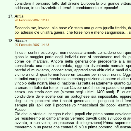
considero il percorso fatto dall’Unione Europea la piu’ grande vittoria
addosso, in un fazzoletto di terra! Il cambiamento e’ epocale!
Attila
:
20 Febbraio 2007, 12:47
Secondo me, invece, alla base c’è stata una guerra (quella fredda,
poi adesso c’è un’altra guerra, che forse non è meno sanguinosa… s
Alberto
:
20 Febbraio 2007, 14:43
I nostri confini psicologici non necessariamente coincidono con quell
globo la maggior parte degli individui non si spostavano mai dal pro
come dei marziani. Ancora nella generazione precedente alla n
considerata una scelta azzardata, oggi sta diventando normale sp
perché ci muoviamo, conosciamo, apprendiamo abitudini e modi di vita 
vicino a noi di quanto non fosse un toscano per i nostri nonni. Oggi
cittadini europei nel mondo sia in contrapposizione al potere di altre
vincolo della nostra idea di nazione (astratta esattamente quanto que
a creare in Italia dai tempi in cui Cavour creò il nostro paese che pr
senza una storia comune (almeno negli ultimi 1400 anni). E’ quest
condividere delle scelte con un portoghese sia impossibile, eppur
degli ultimi problemi che i nostri governanti si pongono) le differe
sempre più labili con il progressivo rimescolarsi dei popoli esatta
Paese.
Ciò che la storia ci insegna è che i popoli che prima sanno cavalcar
Se resisteremo al cambiamento verremo travolti dallo sviluppo di ar
avviato, a sua volta, un processo di integrazione).Prima supereremo
troveremo in un paese che conterà di più e prima potremo influenzare 