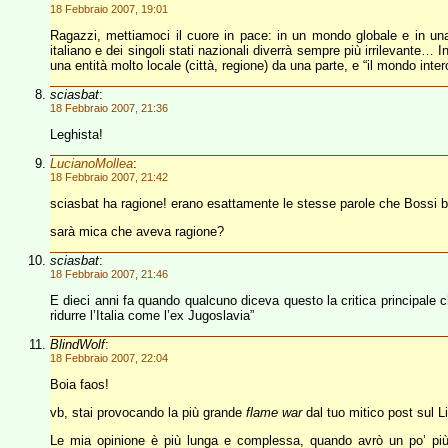
18 Febbraio 2007, 19:01
Ragazzi, mettiamoci il cuore in pace: in un mondo globale e in un
italiano e dei singoli stati nazionali diverrà sempre più irrilevante… I
una entità molto locale (città, regione) da una parte, e “il mondo intero
sciasbat
:
18 Febbraio 2007, 21:36
Leghista!
LucianoMollea
:
18 Febbraio 2007, 21:42
sciasbat ha ragione! erano esattamente le stesse parole che Bossi bl
sarà mica che aveva ragione?
sciasbat
:
18 Febbraio 2007, 21:46
E dieci anni fa quando qualcuno diceva questo la critica principale c
ridurre l’Italia come l’ex Jugoslavia”
BlindWolf
:
18 Febbraio 2007, 22:04
Boia faos!
vb, stai provocando la più grande
flame war
dal tuo mitico post sul L
Le mia opinione è più lunga e complessa, quando avrò un po’ pi