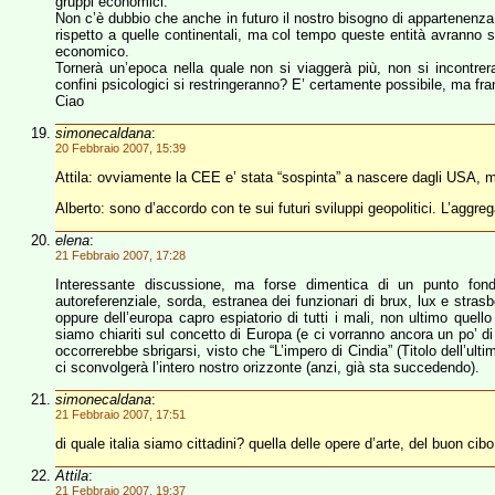
gruppi economici.
Non c’è dubbio che anche in futuro il nostro bisogno di appartenenza 
rispetto a quelle continentali, ma col tempo queste entità avranno s
economico.
Tornerà un’epoca nella quale non si viaggerà più, non si incontrera
confini psicologici si restringeranno? E’ certamente possibile, ma f
Ciao
simonecaldana
:
20 Febbraio 2007, 15:39
Attila: ovviamente la CEE e’ stata “sospinta” a nascere dagli USA, ma
Alberto: sono d’accordo con te sui futuri sviluppi geopolitici. L’aggre
elena
:
21 Febbraio 2007, 17:28
Interessante discussione, ma forse dimentica di un punto fond
autoreferenziale, sorda, estranea dei funzionari di brux, lux e strasb
oppure dell’europa capro espiatorio di tutti i mali, non ultimo quel
siamo chiariti sul concetto di Europa (e ci vorranno ancora un po’ di
occorrerebbe sbrigarsi, visto che “L’impero di Cindia” (Titolo dell’ult
ci sconvolgerà l’intero nostro orizzonte (anzi, già sta succedendo).
simonecaldana
:
21 Febbraio 2007, 17:51
di quale italia siamo cittadini? quella delle opere d’arte, del buon cibo 
Attila
:
21 Febbraio 2007, 19:37