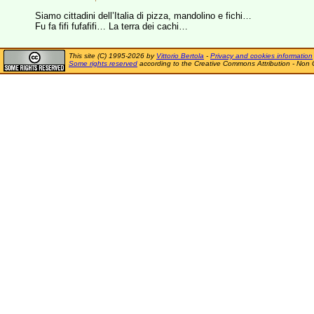
Siamo cittadini dell’Italia di pizza, mandolino e fichi…
Fu fa fifi fufafifi… La terra dei cachi…
This site (C) 1995-2026 by
Vittorio Bertola
-
Privacy and cookies information
Some rights reserved
according to the Creative Commons Attribution - Non 