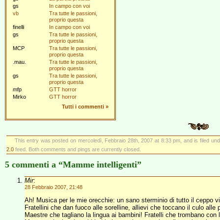
gs
In campo con voi
vb
Tra tutte le passioni,
proprio questa
finelli
In campo con voi
gs
Tra tutte le passioni,
proprio questa
MCP
Tra tutte le passioni,
proprio questa
.mau.
Tra tutte le passioni,
proprio questa
gs
Tra tutte le passioni,
proprio questa
mfp
GTT horror
Mirko
GTT horror
Tutti i commenti
»
This entry was posted on mercoledì, Febbraio 28th, 2007 at 8:33 pm, and is filed un
2.0
feed. Both comments and pings are currently closed.
5 commenti a “Mamme intelligenti”
Mir
:
28 Febbraio 2007, 21:48
Ah! Musica per le mie orecchie: un sano sterminio di tutto il ceppo vira
Fratellini che dan fuoco alle sorelline, allievi che toccano il culo all
Maestre che tagliano la lingua ai bambini! Fratelli che trombano con 