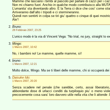
Mamme che lasciano i bimbi al pascolo per parlare di cazzi per i cazz
Non mi chiamo fuori. Anchio in qualche modo contribuisco alla MUT
L’umanita’ sta diventando altro. E la Terra ci dice che cosi’ come st
Arriveranno dall’alto i tripodi e ci stermineranno.
Quindi non sentirti in colpa se tiri giu’ quattro o cinque di quei mostrici
Ale’!
Bruno
:
28 Febbraio 2007, 23:25
L’unico modo è la via di Vincent Vega: “No trial, no jury, straight to e
Mingo
:
1 Marzo 2007, 10:42
No, i bambini no! Le mamme, quelle mamme, sì!
bruno
:
1 Marzo 2007, 12:21
Molto dolce, Mingo. Ma se ti liberi delle mamme, chi si occuperà dei 
Daisuke Ido
:
1 Marzo 2007, 20:20
Senza scadere nel penale (che sarebbe, certo, assai liberatorio,
abbondante dose di urlacci conditi da turpiloquio piu’ o meno vi
precocemente cosa sara’ loro davvero utile nella vita che li attende 