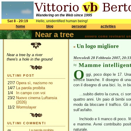
Wandering on the Web since 1995
Sat 8 - 20:19
Hello, unidentified human being!
home
blog
personal
activities
Near a tree
ovvero come rovinarsi una 
Un logo migliore
«
Near a tree by a river
Mercoledì 28 Febbraio 2007, 20:3
there's a hole in the ground
Mamme intelligent
O
ggi, poco dopo le 17. Una
ULTIMI POST
strisce bianche. Il disegno di una 
27/7
Opera sì, nazismo no
con il disegno di una bici. Io, in 
14/7
La parola proibita
1/4
In campo con voi
…subito dietro la curva, ci so
23/2
Nuovo cinema Luftansia
quattro anni. Un paio di bimbi son
(2026)
modo da bloccare il traffico. Gli a
11/2
Wormslayer
sull’asfalto.
Inchiodo e li manco di poco. Ma
ULTIMI COMMENTI
e mamme. Avrei contribuito posit
naturale.
gs
La parola proibita