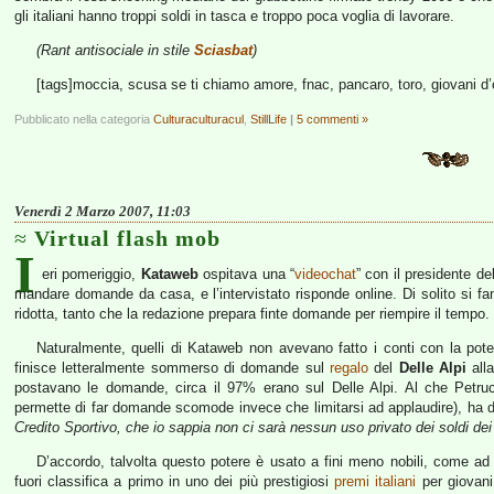
gli italiani hanno troppi soldi in tasca e troppo poca voglia di lavorare.
(Rant antisociale in stile
Sciasbat
)
[tags]moccia, scusa se ti chiamo amore, fnac, pancaro, toro, giovani d’o
Pubblicato nella categoria
Culturaculturacul
,
StillLife
|
5 commenti »
Venerdì 2 Marzo 2007, 11:03
Virtual flash mob
I
eri pomeriggio,
Kataweb
ospitava una “
videochat
” con il presidente de
mandare domande da casa, e l’intervistato risponde online. Di solito si f
ridotta, tanto che la redazione prepara finte domande per riempire il tempo.
Naturalmente, quelli di Kataweb non avevano fatto i conti con la pote
finisce letteralmente sommerso di domande sul
regalo
del
Delle Alpi
alla
postavano le domande, circa il 97% erano sul Delle Alpi. Al che Petruc
permette di far domande scomode invece che limitarsi ad applaudire), ha 
Credito Sportivo, che io sappia non ci sarà nessun uso privato dei soldi dei 
D’accordo, talvolta questo potere è usato a fini meno nobili, come ad
fuori classifica a primo in uno dei più prestigiosi
premi italiani
per giovani 