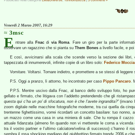
Pubblicato nella categoria
Life&Universe
,
TorinoInBocca
|
5 commenti »
Venerdì 2 Marzo 2007, 16:29
3msc
E
ntrare alla
Fnac
di
via Roma
. Fare un giro per la parte informati
osservare un ragazzino che si pianta su
Them Bones
a livello facile, e po
E così, avvicinarsi alla scala che scende verso la sezione dei libri, e
tappezzata di innumerevoli, infinite copie di un libro solo:
Federico Moccia
Vomitare. Voltarsi. Tornare indietro, e promettere a se stessi di leggere 
P.S. Oggi a pranzo, lì attorno, ho incontrato per caso
Pippo Pancaro
. 
P.P.S. Mentre uscivo dalla Fnac, al banco dello sviluppo foto, ho pur
gellato e firmato, che litigava con l’addetto pretendendo che gli ristampa
questa qui c’ha un po’ di sfocatura, non è che l’avete ingrandita?”
(invano l
zoom digitale nelle macchine fotografiche moderne, tra cui quella da cinq
trentenne fighettissimo, vorrei ricordarti un concetto basilare: tuo nonno, a
un mazzo come una casa in una miniera di sale. Che tu rompa il cazzo all
attuale fidanzata (almeno fin quando non vi metterete le corna a vicenda 
tra il vostro partner e l’ultimo calciatore/velina di successo) c’hanno il 
sembra il rosa shocking mediano del giubbottino firmato trendy 2006 e che