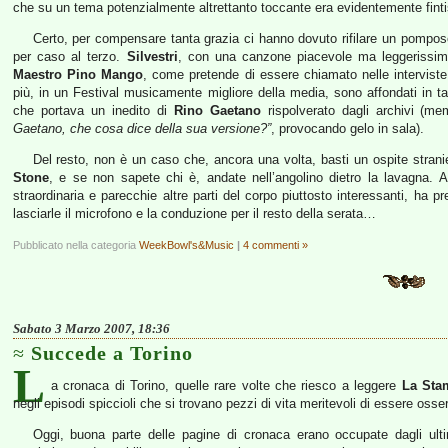
che su un tema potenzialmente altrettanto toccante era evidentemente fintis
Certo, per compensare tanta grazia ci hanno dovuto rifilare un pompo
per caso al terzo.
Silvestri
, con una canzone piacevole ma leggerissim
Maestro Pino Mango
, come pretende di essere chiamato nelle interviste
più, in un Festival musicamente migliore della media, sono affondati in ta
che portava un inedito di
Rino Gaetano
rispolverato dagli archivi (mem
Gaetano, che cosa dice della sua versione?”
, provocando gelo in sala).
Del resto, non è un caso che, ancora una volta, basti un ospite stranier
Stone
, e se non sapete chi è, andate nell’angolino dietro la lavagna. 
straordinaria e parecchie altre parti del corpo piuttosto interessanti, ha p
lasciarle il microfono e la conduzione per il resto della serata…
Pubblicato nella categoria
WeekBowl's&Music
|
4 commenti »
Sabato 3 Marzo 2007, 18:36
Succede a Torino
L
a cronaca di Torino, quelle rare volte che riesco a leggere
La Sta
negli episodi spiccioli che si trovano pezzi di vita meritevoli di essere osser
Oggi, buona parte delle pagine di cronaca erano occupate dagli ulti