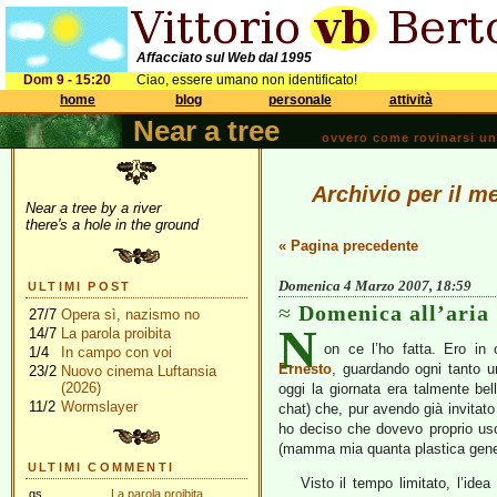
Affacciato sul Web dal 1995
Dom 9 - 15:20
Ciao, essere umano non identificato!
home
blog
personale
attività
Near a tree
ovvero come rovinarsi una 
Archivio per il m
Near a tree by a river
there's a hole in the ground
« Pagina precedente
Domenica 4 Marzo 2007, 18:59
ULTIMI POST
Domenica all’aria
27/7
Opera sì, nazismo no
N
14/7
La parola proibita
on ce l’ho fatta. Ero in 
1/4
In campo con voi
Ernesto
, guardando ogni tanto u
23/2
Nuovo cinema Luftansia
(2026)
oggi la giornata era talmente be
11/2
Wormslayer
chat) che, pur avendo già invitato 
ho deciso che dovevo proprio usc
(mamma mia quanta plastica genero
ULTIMI COMMENTI
Visto il tempo limitato, l’id
gs
La parola proibita