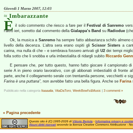
Giovedì 1 Marzo 2007, 12:03
Imbarazzante
È
il solo commento che riesco a fare per il
Festival di Sanremo
vers
l’altro ieri, sorretto dal commento della
Gialappa’s Band
su
Radiodue
(che
Ok, la musica a
Sanremo
ha sempre fatto abbastanza schifo almeno da
livello della decenza. L’altra sera erano ospiti gli
Scissor Sisters
a cant
carina, ma nulla di che – e sembrava fossero arrivati gli
U2
dei tempi miglio
folla sotto che li snobba e urla imbestialita di ridargli subito
Riccardo Genn
E pensare che, per tutto questo, hanno fatto giocare il campionato di 
serie A in pieno orario lavorativo, con gli abbonati imbestialiti di fronte a
parte, anche il collegamento serale con trentamila persone, vecchietti e si
Farina è una puttana”
, non avrebbe fatto una bella figura. Anche se
Farina
s
Pubblicato nella categoria
Itaaaalia
,
VitaDaToro
,
WeekBowl's&Music
|
3 commenti »
« Pagina precedente
Questo sito è (C) 1995-2026 di
Vittorio Bertola
-
Informativa privacy e cooki
Alcuni diritti riservati
secondo la licenza Creative Commons Attribuzione - No