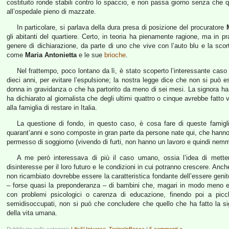
costituito ronde stabili contro lo spaccio, e non passa giorno senza che 
all’ospedale pieno di mazzate.
In particolare, si parlava della dura presa di posizione del procuratore
gli abitanti del quartiere. Certo, in teoria ha pienamente ragione, ma in pra
genere di dichiarazione, da parte di uno che vive con l’auto blu e la sco
come
Maria Antonietta
e le sue
brioche
.
Nel frattempo, poco lontano da lì, è stato scoperto l’interessante caso
dieci anni, per evitare l’espulsione; la nostra legge dice che non si può
donna in gravidanza o che ha partorito da meno di sei mesi. La signora ha qua
ha dichiarato al giornalista che degli ultimi quattro o cinque avrebbe fatto v
alla famiglia di restare in Italia.
La questione di fondo, in questo caso, è cosa fare di queste famig
quarant’anni e sono composte in gran parte da persone nate qui, che hanno 
permesso di soggiorno (vivendo di furti, non hanno un lavoro e quindi nem
A me però interessava di più il caso umano, ossia l’idea di metter
disinteresse per il loro futuro e le condizioni in cui potranno crescere. Anch
non ricambiato dovrebbe essere la caratteristica fondante dell’essere genit
– forse quasi la preponderanza – di bambini che, magari in modo meno esa
con problemi psicologici o carenza di educazione, finendo poi a picc
semidisoccupati, non si può che concludere che quello che ha fatto la s
della vita umana.