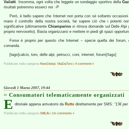
Vailatti
. Insomma, ogni volta che leggete un sondaggio sportivo della
Gaz
risultati potremmo esserci noi :-P
Però, è bello sapere che Internet non porta con sè soltanto occasioni 
mano il controllo della nostra società, far sapere ciò che i potenti no
significative (ultimamente
Chiamparino
si ritrova domande sul Delle Alpi p
proprio nervosetto). Basta organizzarsi e mettere in piedi gli spazi opportuni,
Forse è proprio per questo che Internet – specie quella dei forum, 
comanda.
[tags]calcio, toro, delle alpi, petrucci, coni, internet, forum[/tags]
Pubblicato nella categoria
NewGlobal
,
VitaDaToro
|
4 commenti »
Giovedì 1 Marzo 2007, 19:44
Consumatori telematicamente organizzati
E
ditoriale appena arrivatomi da
Rutto
direttamente per SMS:
“13€ per 
Pubblicato nella categoria
StillLife
|
Un commento »