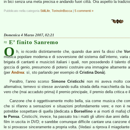
in bici senza una meta precisa e andando fuori città. Ora aspetto la tradizi
Pubblicato nella categoria
StillLife
,
TorinoInBocca
|
5 commenti »
Domenica 4 Marzo 2007, 02:21
E’ finito Sanremo
O
h, io ricordo distintamente che, quando due anni fa dissi che
Vor
musica popolare moderna e di sovversione del sistema dall’interno, varia ge
brigata di cantanti e musicisti italiani i quali, non possedendo il talen
goccia di genio, presumono di potersi costruire una immagine altamente ar
(per
Andrea
: sì, sto parlando per esempio di
Cristina Donà
).
Peraltro, l’anno scorso
Simone Cristicchi
non mi aveva molto con
alternativa; temevo si stesse avviando sulla strada della macchietta da buf
vero che (mai accaduto prima) il premio principale, il premio della critica e
Canzone che è oggettivamente molto bella, sia come musica che c
che si rifanno a sensazioni e situazioni profondamente vere; e non 
potrebbe sospettare di quella (dedicata a
Borsellino
e ai morti di mafia) c
te
Pensa
. Cristicchi, invece, ha passato tra i matti gli ultimi due anni dell
film in uscita in DVD; e sarebbe comunque difficile cantare una canzone 
le si provasse sinceramente a propria volta. (Vedasi a riprova il miagolant