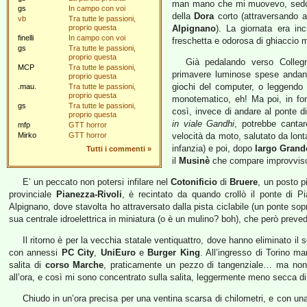
man mano che mi muovevo, sedott
gs
In campo con voi
della
Dora
corto (attraversando 
vb
Tra tutte le passioni,
proprio questa
Alpignano
). La giornata era inc
finelli
In campo con voi
freschetta e odorosa di ghiaccio 
gs
Tra tutte le passioni,
proprio questa
Già pedalando verso Colleg
MCP
Tra tutte le passioni,
primavere luminose spese andand
proprio questa
giochi del computer, o leggendo
.mau.
Tra tutte le passioni,
proprio questa
monotematico, eh! Ma poi, in fo
gs
Tra tutte le passioni,
così, invece di andare al ponte di
proprio questa
in viale Gandhi
, potrebbe canta
mfp
GTT horror
Mirko
GTT horror
velocità da moto, salutato da lon
infanzia) e poi, dopo
largo Grand
Tutti i commenti
»
il
Musinè
che compare improvviso 
E’ un peccato non potersi infilare nel
Cotonificio
di
Bruere
, un posto p
provinciale
Pianezza-Rivoli
, è recintato da quando crollò il ponte di P
Alpignano, dove stavolta ho attraversato dalla pista ciclabile (un ponte so
sua centrale idroelettrica in miniatura (o è un mulino? boh), che però prev
Il ritorno è per la vecchia statale ventiquattro, dove hanno eliminato il
con annessi
PC City
,
UniEuro
e
Burger King
. All’ingresso di Torino ma
salita di
corso Marche
, praticamente un pezzo di tangenziale… ma non 
all’ora, e così mi sono concentrato sulla salita, leggermente meno secca di
Chiudo in un’ora precisa per una ventina scarsa di chilometri, e con u