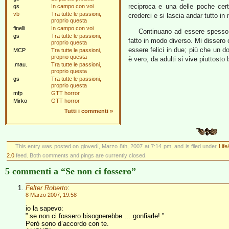
reciproca e una delle poche cer
gs
In campo con voi
vb
Tra tutte le passioni,
crederci e si lascia andar tutto i
proprio questa
finelli
In campo con voi
Continuano ad essere spesso i
gs
Tra tutte le passioni,
fatto in modo diverso. Mi dissero c
proprio questa
essere felici in due; più che un d
MCP
Tra tutte le passioni,
proprio questa
è vero, da adulti si vive piuttos
.mau.
Tra tutte le passioni,
proprio questa
gs
Tra tutte le passioni,
proprio questa
mfp
GTT horror
Mirko
GTT horror
Tutti i commenti
»
This entry was posted on giovedì, Marzo 8th, 2007 at 7:14 pm, and is filed under
Lif
2.0
feed. Both comments and pings are currently closed.
5 commenti a “Se non ci fossero”
Felter Roberto
:
8 Marzo 2007, 19:58
io la sapevo:
” se non ci fossero bisognerebbe … gonfiarle! ”
Però sono d’accordo con te.