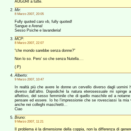
AUGURI a tutte.
Mir
:
8 Marzo 2007, 20:05
Fully quoted caro vb, fully quoted!
Sangue e Arena!
Sesso Psiche e lavanderia!
MCP
:
8 Marzo 2007, 22:07
“che mondo sarebbe senza donne?”
Non lo so. Pero’ so che senza Nutella….
(:P)
Alberto
:
9 Marzo 2007, 10:47
In realtà più che avere le donne un cervello diverso dagli uomin
diverso dall’altro. Dopodiché la natura eterosessuale mi spinge
affettivo, del sesso femminile che di quello maschile ed a notarne
pensare ed essere. Io ho l’impressionie che se rovesciassi la mia v
anche nei colleghi maschietti…
Ciao
Bruno
:
9 Marzo 2007, 11:21
Il problema è la dimensione della coppia, non la differenza di gener