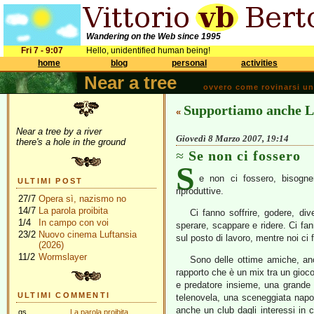
Wandering on the Web since 1995
Fri 7 - 9:07
Hello, unidentified human being!
home
blog
personal
activities
Near a tree
ovvero come rovinarsi una 
Supportiamo anche L
«
Near a tree by a river
Giovedì 8 Marzo 2007, 19:14
there's a hole in the ground
Se non ci fossero
S
e non ci fossero, bisogne
ULTIMI POST
riproduttive.
27/7
Opera sì, nazismo no
14/7
La parola proibita
Ci fanno soffrire, godere, div
1/4
In campo con voi
sperare, scappare e ridere. Ci fa
23/2
Nuovo cinema Luftansia
sul posto di lavoro, mentre noi ci
(2026)
11/2
Wormslayer
Sono delle ottime amiche, a
rapporto che è un mix tra un gioco
e predatore insieme, una grande 
ULTIMI COMMENTI
telenovela, una sceneggiata napol
anche un club dagli interessi in
gs
La parola proibita