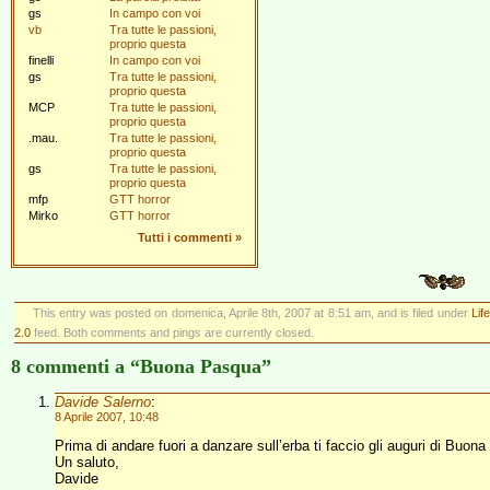
gs
In campo con voi
vb
Tra tutte le passioni,
proprio questa
finelli
In campo con voi
gs
Tra tutte le passioni,
proprio questa
MCP
Tra tutte le passioni,
proprio questa
.mau.
Tra tutte le passioni,
proprio questa
gs
Tra tutte le passioni,
proprio questa
mfp
GTT horror
Mirko
GTT horror
Tutti i commenti
»
This entry was posted on domenica, Aprile 8th, 2007 at 8:51 am, and is filed under
Lif
2.0
feed. Both comments and pings are currently closed.
8 commenti a “Buona Pasqua”
Davide Salerno
:
8 Aprile 2007, 10:48
Prima di andare fuori a danzare sull’erba ti faccio gli auguri di Buona P
Un saluto,
Davide