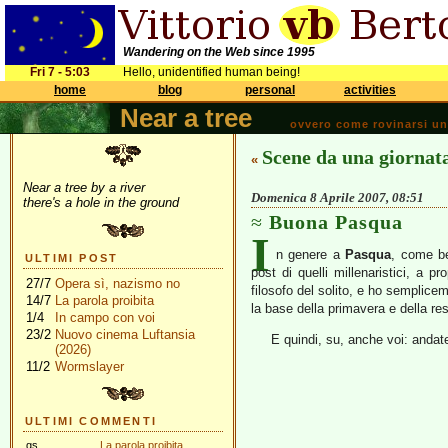
Wandering on the Web since 1995
Fri 7 - 5:03
Hello, unidentified human being!
home
blog
personal
activities
Near a tree
ovvero come rovinarsi una 
Scene da una giornat
«
Near a tree by a river
Domenica 8 Aprile 2007, 08:51
there's a hole in the ground
Buona Pasqua
I
n genere a
Pasqua
, come be
ULTIMI POST
post di quelli millenaristici, a 
27/7
Opera sì, nazismo no
filosofo del solito, e ho semplicem
14/7
La parola proibita
la base della primavera e della re
1/4
In campo con voi
23/2
Nuovo cinema Luftansia
E quindi, su, anche voi: andate 
(2026)
11/2
Wormslayer
ULTIMI COMMENTI
gs
La parola proibita