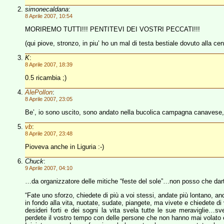
simonecaldana
:
8 Aprile 2007, 10:54
MORIREMO TUTTI!!! PENTITEVI DEI VOSTRI PECCATI!!!
(qui piove, stronzo, in piu’ ho un mal di testa bestiale dovuto alla cena
K
:
8 Aprile 2007, 18:39
0.5 ricambia ;)
AlePollon
:
8 Aprile 2007, 23:05
Be’, io sono uscito, sono andato nella bucolica campagna canavese, m
vb
:
8 Aprile 2007, 23:48
Pioveva anche in Liguria :-)
Chuck
:
9 Aprile 2007, 04:10
…da organizzatore delle mitiche “feste del sole”…non posso che dart
“Fate uno sforzo, chiedete di più a voi stessi, andate più lontano, an
in fondo alla vita, nuotate, sudate, piangete, ma vivete e chiedete di
desideri forti e dei sogni la vita svela tutte le sue meraviglie
perdete il vostro tempo con delle persone che non hanno mai volato 