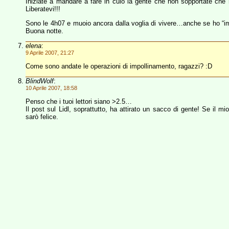
Iniziate a mandare a fare in culo la gente che non sopportate che 
Liberatevi!!!
Sono le 4h07 e muoio ancora dalla voglia di vivere…anche se ho “impo
Buona notte.
elena
:
9 Aprile 2007, 21:27
Come sono andate le operazioni di impollinamento, ragazzi? :D
BlindWolf
:
10 Aprile 2007, 18:58
Penso che i tuoi lettori siano >2.5…
Il post sul Lidl, soprattutto, ha attirato un sacco di gente! Se il mio
sarò felice.