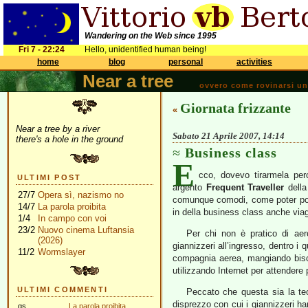
Wandering on the Web since 1995
Fri 7 - 22:24
Hello, unidentified human being!
home
blog
personal
activities
Near a tree
ovvero come rovinarsi una 
Giornata frizzante
«
Near a tree by a river
Sabato 21 Aprile 2007, 14:14
there's a hole in the ground
Business class
E
cco, dovevo tirarmela per
ULTIMI POST
argento
Frequent Traveller
dell
27/7
Opera sì, nazismo no
comunque comodi, come poter port
14/7
La parola proibita
in della business class anche vi
1/4
In campo con voi
23/2
Nuovo cinema Luftansia
Per chi non è pratico di aer
(2026)
giannizzeri all’ingresso, dentro i q
11/2
Wormslayer
compagnia aerea, mangiando bisc
utilizzando Internet per attendere
ULTIMI COMMENTI
Peccato che questa sia la teo
disprezzo con cui i giannizzeri 
gs
La parola proibita