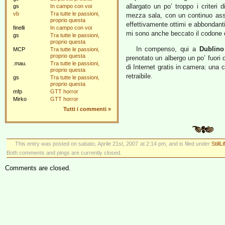
allargato un po’ troppo i criteri
gs
In campo con voi
vb
Tra tutte le passioni,
mezza sala, con un continuo assal
proprio questa
effettivamente ottimi e abbondanti
finelli
In campo con voi
mi sono anche beccato il codone d
gs
Tra tutte le passioni,
proprio questa
In compenso, qui a
Dublino
MCP
Tra tutte le passioni,
proprio questa
prenotato un albergo un po’ fuori 
.mau.
Tra tutte le passioni,
di Internet gratis in camera: una 
proprio questa
retraibile.
gs
Tra tutte le passioni,
proprio questa
mfp
GTT horror
Mirko
GTT horror
Tutti i commenti
»
This entry was posted on sabato, Aprile 21st, 2007 at 2:14 pm, and is filed under
StillLi
Both comments and pings are currently closed.
Comments are closed.