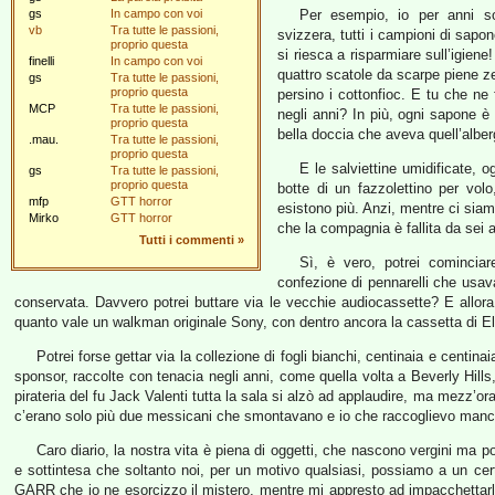
gs
In campo con voi
Per esempio, io per anni son
vb
Tra tutte le passioni,
svizzera, tutti i campioni di sapo
proprio questa
si riesca a risparmiare sull’igiene
finelli
In campo con voi
quattro scatole da scarpe piene zep
gs
Tra tutte le passioni,
proprio questa
persino i cottonfioc. E tu che ne 
MCP
Tra tutte le passioni,
negli anni? In più, ogni sapone 
proprio questa
bella doccia che aveva quell’alber
.mau.
Tra tutte le passioni,
proprio questa
E le salviettine umidificate, 
gs
Tra tutte le passioni,
proprio questa
botte di un fazzolettino per vo
mfp
GTT horror
esistono più. Anzi, mentre ci sia
Mirko
GTT horror
che la compagnia è fallita da sei 
Tutti i commenti
»
Sì, è vero, potrei cominciar
confezione di pennarelli che usava 
conservata. Davvero potrei buttare via le vecchie audiocassette? E allora
quanto vale un walkman originale Sony, con dentro ancora la cassetta di El d
Potrei forse gettar via la collezione di fogli bianchi, centinaia e centin
sponsor, raccolte con tenacia negli anni, come quella volta a Beverly Hills
pirateria del fu Jack Valenti tutta la sala si alzò ad applaudire, ma mezz’or
c’erano solo più due messicani che smontavano e io che raccoglievo manci
Caro diario, la nostra vita è piena di oggetti, che nascono vergini ma po
e sottintesa che soltanto noi, per un motivo qualsiasi, possiamo a un cer
GARR che io ne esorcizzo il mistero, mentre mi appresto ad impacchettarli 