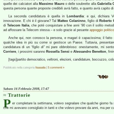
quelle dei calciatori alla
Massimo Mauro
o delle soubrette alla
Gabriella 
questa persona quante proposte credibili avrà fatto, e quanto avrà capito di c
La seconda candidatura è quella in
Lombardia
: e qui, dichiara 
innovazione. E chi è il giovane? Tal
Matteo Colaninno
, figlio di
Roberto 
di
Telecom Italia
, che poté conquistare a fine anni ’90 con il solito metod
ad affossare la Telecom stessa – e solo grazie al pesante
appoggio politico
Anche qui, non conosco la persona, e magari è capacissima; il fatto
qualche idea in più su come si gestisce un Paese. Tuttavia, presenta
candidatura di un
“figlio di”
mi pare obbrobrioso: onestamente, mi sento
Corriere
, i prossimi saranno
Rossella Sensi
e
Alessandro Benetton
, fin
[tags]partito democratico, veltroni, elezioni, candidature, boccuzzo, col
Pubblicato nella categoria
Itaaaalia
|
5 commenti »
Sabato 16 Febbraio 2008, 17:47
Trattorie
P
er completare la settimana, volevo segnalare che qualche giorno fa s
che mi avevano consigliato in tanti e che volevo provare da anni, ma per c