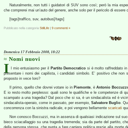
Naturalmente, non tutti i guidatori di SUV sono così; però la mia espe
che comprerei mai un’auto del genere, anche solo per il pericolo di essere
[tags]traffico, suv, autobus[/tags]
Pubblicato nella categoria
StillLife
|
9 commenti »
Domenica 17 Febbraio 2008, 18:22
Nomi nuovi
I
l mio entusiasmo per il
Partito Democratico
si è molto raffreddato in
presentare i nomi dei capilista, i candidati simbolo. E’ positivo che non s
proposto in vece loro?
Il primo, quello che dovrei votare io in
Piemonte
, è
Antonio Boccuzz
E io resto molto perplesso: quali sono le qualifiche e le competenze di q
scampato a una tragedia? Dal poco che si sa, è un sindacalista ed è vici
sindacalista-operaio, come in passato, per esempio,
Salvatore Buglio
. Qu
concorrenza con la sinistra radicale, e poi vengono bellamente
scaricati
qua
Non conosco Boccuzzi, ma in assenza di qualsiasi indicazione sul suo 
bieco sciacallaggio su una tragedia tremenda; sia da parte del partito, ch
della persona stessa, che punta a fare carriera politica grazie alla morte d