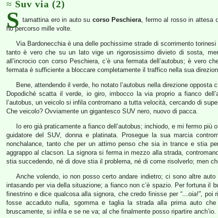
Suv via (2)
S
tamattina ero in auto su
corso Peschiera
, fermo al rosso in attesa 
ho percorso mille volte.
Via Bardonecchia è una delle pochissime strade di scorrimento torinesi 
tanto è vero che su un lato vige un rigorosissimo divieto di sosta, men
all’incrocio con corso Peschiera, c’è una fermata dell’autobus; è vero 
fermata è sufficiente a bloccare completamente il traffico nella sua direzion
Bene, attendendo il verde, ho notato l’autobus nella direzione opposta ch
Dopodiché scatta il verde, io giro, imbocco la via proprio a fianco dell
l’autobus, un veicolo si infila contromano a tutta velocità, cercando di sup
Che veicolo? Ovviamente un gigantesco SUV nero, nuovo di pacca.
Io ero già praticamente a fianco dell’autobus; inchiodo, e mi fermo più o 
guidatore del SUV, donna e platinata. Prosegue la sua marcia contro
nonchalance, tanto che per un attimo penso che sia in trance e stia per
aggrappo al clacson. La signora si ferma in mezzo alla strada, controman
stia succedendo, né di dove stia il problema, né di come risolverlo; men c
Anche volendo, io non posso certo andare indietro; ci sono altre auto e
intasando per via della situazione; a fianco non c’è spazio. Per fortuna il b
finestrino e dice qualcosa alla signora, che credo finisse per
“…oia!”
, poi
fosse accaduto nulla, sgomma e taglia la strada alla prima auto che s
bruscamente, si infila e se ne va; al che finalmente posso ripartire anch’io.