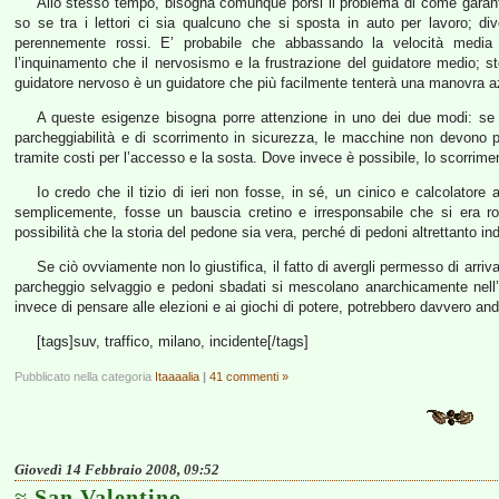
Allo stesso tempo, bisogna comunque porsi il problema di come garantire
so se tra i lettori ci sia qualcuno che si sposta in auto per lavoro; dive
perennemente rossi. E’ probabile che abbassando la velocità media s
l’inquinamento che il nervosismo e la frustrazione del guidatore medio; 
guidatore nervoso è un guidatore che più facilmente tenterà una manovra a
A queste esigenze bisogna porre attenzione in uno dei due modi: se i
parcheggiabilità e di scorrimento in sicurezza, le macchine non devono p
tramite costi per l’accesso e la sosta. Dove invece è possibile, lo scorrimen
Io credo che il tizio di ieri non fosse, in sé, un cinico e calcolatore
semplicemente, fosse un bauscia cretino e irresponsabile che si era rot
possibilità che la storia del pedone sia vera, perché di pedoni altrettanto indi
Se ciò ovviamente non lo giustifica, il fatto di avergli permesso di arriv
parcheggio selvaggio e pedoni sbadati si mescolano anarchicamente nell’in
invece di pensare alle elezioni e ai giochi di potere, potrebbero davvero and
[tags]suv, traffico, milano, incidente[/tags]
Pubblicato nella categoria
Itaaaalia
|
41 commenti »
Giovedì 14 Febbraio 2008, 09:52
San Valentino