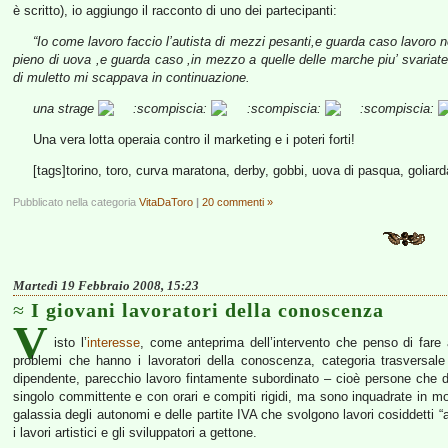
è scritto), io aggiungo il racconto di uno dei partecipanti:
“Io come lavoro faccio l’autista di mezzi pesanti,e guarda caso lavoro 
pieno di uova ,e guarda caso ,in mezzo a quelle delle marche piu’ svariate 
di muletto mi scappava in continuazione.
una strage
Una vera lotta operaia contro il marketing e i poteri forti!
[tags]torino, toro, curva maratona, derby, gobbi, uova di pasqua, goliard
Pubblicato nella categoria
VitaDaToro
|
20 commenti »
Martedì 19 Febbraio 2008, 15:23
I giovani lavoratori della conoscenza
V
isto l’
interesse
, come anteprima dell’intervento che penso di fare
problemi che hanno i lavoratori della conoscenza, categoria trasversale 
dipendente, parecchio lavoro fintamente subordinato – cioè persone che di
singolo committente e con orari e compiti rigidi, ma sono inquadrate in mod
galassia degli autonomi e delle partite IVA che svolgono lavori cosiddetti “
i lavori artistici e gli sviluppatori a gettone.