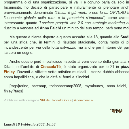
programma o di una organizzazione, si va lì e ognuno parla da solo i
Incuriosito, ho deciso di partecipare e naturalmente di prenotare an
provvisoriamente denominato
“L’Italia è già morta e non lo sa OVVERO 
l’economia globale della rete: e la precarietà s’impenna”
; come avrete
interessante quanto
“Lanciare progetti web 2.0 con strategie marketing al
riuscito a vendere ad
Anna Falchi
un minuto del suo tempo, però sono molt
Ma questo è niente rispetto a quanto accadrà alle 18, quando allo
Stad
per una sfida che, in termini di risultato stagionale, conta molto di 
incandescente per via della lotta salvezza, ma anche per il ritorno del 
lascerà un segno.
Anche questo però impallidisce rispetto al vero evento della giornata, c
Difatti, nell’ambito di
CioccolaTò
, è stato organizzato per le 21 in
piaz
Finley
. Davanti a siffatte vette artistico-musicali – senza dubbio abbond
sopra impallidisca, e che la città si fermi e s’inchini…
[tags]torino, barcamp, torinobarcamp2008, myminutes, anna falchi, t
finley[/tags]
Pubblicato nella categoria
StillLife
,
TorinoInBocca
|
4 commenti »
Lunedì 18 Febbraio 2008, 16:58