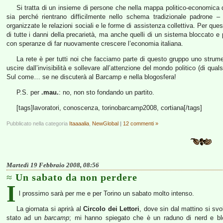
Si tratta di un insieme di persone che nella mappa politico-economica d
sia perché rientrano difficilmente nello schema tradizionale padrone –
organizzate le relazioni sociali e le forme di assistenza collettiva. Per q
di tutte i danni della precarietà, ma anche quelli di un sistema bloccato e
con speranze di far nuovamente crescere l’economia italiana.
La rete è per tutti noi che facciamo parte di questo gruppo uno strum
uscire dall’invisibilità e sollevare all’attenzione del mondo politico (di q
Sul come… se ne discuterà al Barcamp e nella blogosfera!
P.S. per
.mau.
: no, non sto fondando un partito.
[tags]lavoratori, conoscenza, torinobarcamp2008, cortiana[/tags]
Pubblicato nella categoria
Itaaaalia
,
NewGlobal
|
12 commenti »
Martedì 19 Febbraio 2008, 08:56
Un sabato da non perdere
I
l prossimo sarà per me e per Torino un sabato molto intenso.
La giornata si aprirà al
Circolo dei Lettori
, dove sin dal mattino si svo
stato ad un
barcamp
; mi hanno spiegato che è un raduno di nerd e b