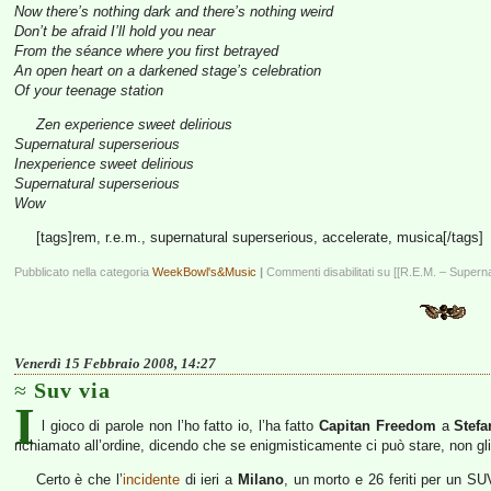
Now there’s nothing dark and there’s nothing weird
Don’t be afraid I’ll hold you near
From the séance where you first betrayed
An open heart on a darkened stage’s celebration
Of your teenage station
Zen experience sweet delirious
Supernatural superserious
Inexperience sweet delirious
Supernatural superserious
Wow
[tags]rem, r.e.m., supernatural superserious, accelerate, musica[/tags]
Pubblicato nella categoria
WeekBowl's&Music
|
Commenti disabilitati
su [[R.E.M. – Superna
Venerdì 15 Febbraio 2008, 14:27
Suv via
I
l gioco di parole non l’ho fatto io, l’ha fatto
Capitan Freedom
a
Stefa
richiamato all’ordine, dicendo che se enigmisticamente ci può stare, non 
Certo è che l’
incidente
di ieri a
Milano
, un morto e 26 feriti per un SU