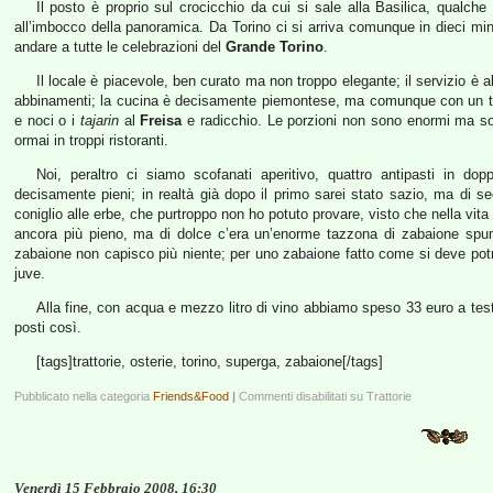
Il posto è proprio sul crocicchio da cui si sale alla Basilica, qualche
all’imbocco della panoramica. Da Torino ci si arriva comunque in dieci minu
andare a tutte le celebrazioni del
Grande Torino
.
Il locale è piacevole, ben curato ma non troppo elegante; il servizio è a
abbinamenti; la cucina è decisamente piemontese, ma comunque con un toc
e noci o i
tajarin
al
Freisa
e radicchio. Le porzioni non sono enormi ma 
ormai in troppi ristoranti.
Noi, peraltro ci siamo scofanati aperitivo, quattro antipasti in d
decisamente pieni; in realtà già dopo il primo sarei stato sazio, ma di 
coniglio alle erbe, che purtroppo non ho potuto provare, visto che nella vita
ancora più pieno, ma di dolce c’era un’enorme tazzona di zabaione spu
zabaione non capisco più niente; per uno zabaione fatto come si deve potrei
juve.
Alla fine, con acqua e mezzo litro di vino abbiamo speso 33 euro a test
posti così.
[tags]trattorie, osterie, torino, superga, zabaione[/tags]
Pubblicato nella categoria
Friends&Food
|
Commenti disabilitati
su Trattorie
Venerdì 15 Febbraio 2008, 16:30