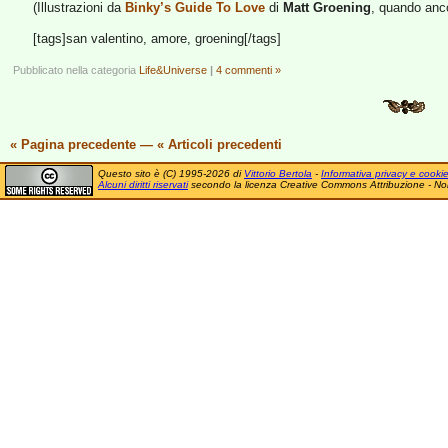
(Illustrazioni da
Binky’s Guide To Love
di
Matt Groening
, quando anco
[tags]san valentino, amore, groening[/tags]
Pubblicato nella categoria
Life&Universe
|
4 commenti »
« Pagina precedente
—
« Articoli precedenti
Questo sito è (C) 1995-2026 di
Vittorio Bertola
-
Informativa privacy e cooki
Alcuni diritti riservati
secondo la licenza Creative Commons Attribuzione - No