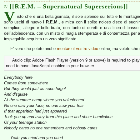
[[R.E.M. – Supernatural Superserious]]
V
isto che è una bella giornata, il sole splende sui tetti e le montag
sono usciti di nuovo i
R.E.M.
, e mica con il solito noioso disco di suoni
semplice, allegro e bello tirato, con tanto di coretti e una linea di bass
dell’adolescenza, con un misto di magia stemperata e di contentezza per av
inspiegabile acquista un vero significato.
E’ vero che potete anche
montare il vostro video
online; ma volete che il
Audio clip: Adobe Flash Player (version 9 or above) is required to play
need to have JavaScript enabled in your browser.
Everybody here
Comes from somewhere
But they would just as soon forget
And disguise
At the summer camp where you volunteered
No one saw your face, no one saw your fear
If that apparition had just appeared
Took you up and away from this place and sheer humiliation
Of your teenage station
Nobody cares no one remembers and nobody cares
Yeah you cried and you cried