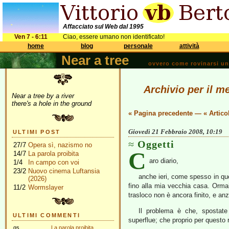
Affacciato sul Web dal 1995
Ven 7 - 6:11
Ciao, essere umano non identificato!
home
blog
personale
attività
Near a tree
ovvero come rovinarsi una 
Archivio per il m
Near a tree by a river
there's a hole in the ground
« Pagina precedente
—
« Artico
Giovedì 21 Febbraio 2008, 10:19
ULTIMI POST
Oggetti
27/7
Opera sì, nazismo no
C
14/7
La parola proibita
aro diario,
1/4
In campo con voi
23/2
Nuovo cinema Luftansia
anche ieri, come spesso in que
(2026)
fino alla mia vecchia casa. Orma
11/2
Wormslayer
trasloco non è ancora finito, e an
Il problema è che, spostate 
ULTIMI COMMENTI
superflue; che proprio per questo
gs
La parola proibita