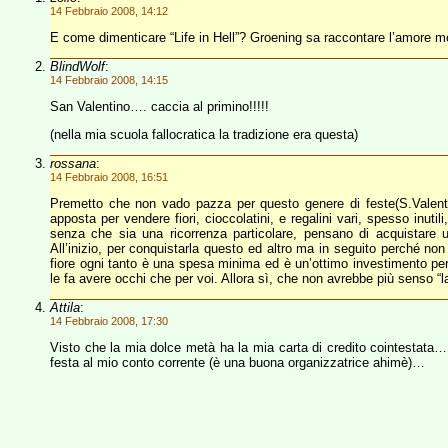
14 Febbraio 2008, 14:12
E come dimenticare “Life in Hell”? Groening sa raccontare l’amore mo
BlindWolf
:
14 Febbraio 2008, 14:15
San Valentino…. caccia al primino!!!!!
(nella mia scuola fallocratica la tradizione era questa)
rossana
:
14 Febbraio 2008, 16:51
Premetto che non vado pazza per questo genere di feste(S.Valenti
apposta per vendere fiori, cioccolatini, e regalini vari, spesso inuti
senza che sia una ricorrenza particolare, pensano di acquistare u
All’inizio, per conquistarla questo ed altro ma in seguito perché non
fiore ogni tanto è una spesa minima ed è un’ottimo investimento perc
le fa avere occhi che per voi. Allora sì, che non avrebbe più senso “la
Attila
:
14 Febbraio 2008, 17:30
Visto che la mia dolce metà ha la mia carta di credito cointestata…
festa al mio conto corrente (è una buona organizzatrice ahimè)…