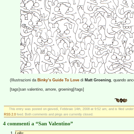
(Illustrazioni da
Binky’s Guide To Love
di
Matt Groening
, quando anco
[tags]san valentino, amore, groening[/tags]
This entry was posted on giovedì, Febbraio 14th, 2008 at 9:52 am, and is filed unde
RSS 2.0
feed. Both comments and pings are currently closed.
4 commenti a “San Valentino”
Lollo
: