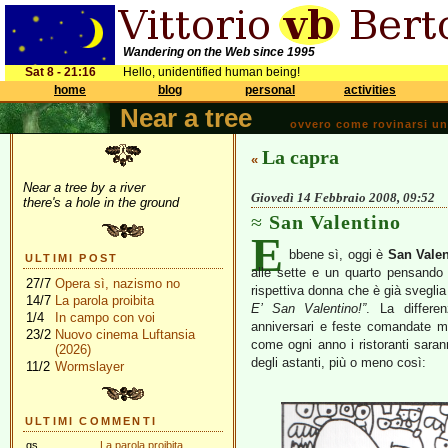
Wandering on the Web since 1995
Sat 8 - 21:16
Hello, unidentified human being!
home
blog
personal
activities
Near a tree
ovvero come rovinarsi una 
La capra
«
Near a tree by a river
Giovedì 14 Febbraio 2008, 09:52
there's a hole in the ground
San Valentino
E
bbene sì, oggi è
San Valen
ULTIMI POST
alle sette e un quarto pensando c
27/7
Opera sì, nazismo no
rispettiva donna che è già sveglia
14/7
La parola proibita
E’ San Valentino!”
. La differe
1/4
In campo con voi
anniversari e feste comandate me
23/2
Nuovo cinema Luftansia
come ogni anno i ristoranti saranno
(2026)
degli astanti, più o meno così:
11/2
Wormslayer
ULTIMI COMMENTI
gs
La parola proibita