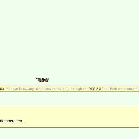
lia
. You can follow any responses to this entry through the
RSS 2.0
feed. Both comments and 
sì democratico…