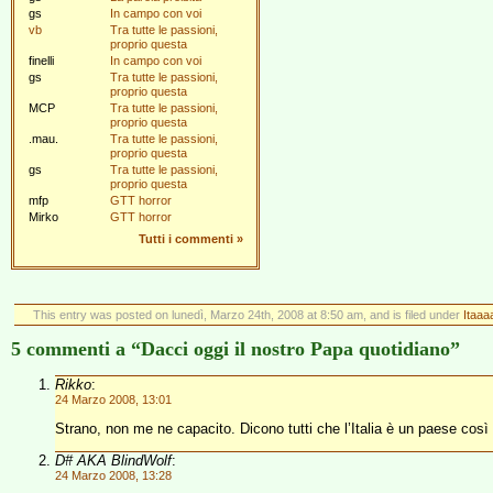
gs
In campo con voi
vb
Tra tutte le passioni,
proprio questa
finelli
In campo con voi
gs
Tra tutte le passioni,
proprio questa
MCP
Tra tutte le passioni,
proprio questa
.mau.
Tra tutte le passioni,
proprio questa
gs
Tra tutte le passioni,
proprio questa
mfp
GTT horror
Mirko
GTT horror
Tutti i commenti
»
This entry was posted on lunedì, Marzo 24th, 2008 at 8:50 am, and is filed under
Itaaaa
5 commenti a “Dacci oggi il nostro Papa quotidiano”
Rikko
:
24 Marzo 2008, 13:01
Strano, non me ne capacito. Dicono tutti che l’Italia è un paese co
D# AKA BlindWolf
:
24 Marzo 2008, 13:28