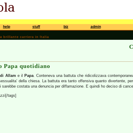
help
stuff
biz
admin
brillante carriera in Italia
C
ro Papa quotidiano
di Allam
e il
Papa
. Conteneva una battuta che ridicolizzava contemporaneam
sessualita’ della chiesa. La battuta era tanto offensiva quanto divertente, pero
i sarebbe costata una denuncia per diffamazione. E quindi ho deciso di cancel
zzi[/tags]