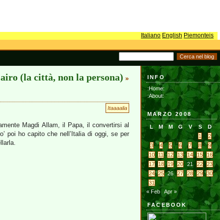
Italiano
English
Piemonteis
airo (la città, non la persona)
INFO
»
:Home:
:About:
Itaaaalia
MARZO 2008
ente Magdi Allam, il Papa, il convertirsi al
L
M
M
G
V
S
D
’ poi ho capito che nell’Italia di oggi, se per
1
2
larla.
3
4
5
6
7
8
9
10
11
12
13
14
15
16
17
18
19
20
21
22
23
24
25
26
27
28
29
30
31
« Feb
Apr »
FACEBOOK