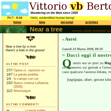
Wandering on the Web since 1995
Fri 7 - 9:44
Hello, unidentified human being!
home
blog
personal
activities
Near a tree
ovvero come rovinarsi una 
Aerei
«
Near a tree by a river
Lunedì 24 Marzo 2008, 08:50
there's a hole in the ground
Dacci oggi il nost
Q
uesto era un post su
Mag
ULTIMI POST
cristianesimo sui giornali e l’omo
27/7
Opera sì, nazismo no
caso qualcuno l’avesse linkata, m
14/7
La parola proibita
1/4
In campo con voi
[tags]papa, allam, giovani lutta
23/2
Nuovo cinema Luftansia
(2026)
11/2
Wormslayer
ULTIMI COMMENTI
gs
La parola proibita