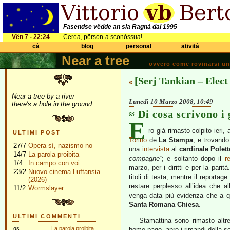
Fasendse vëdde an sla Ragnà dal 1995
Vën 7 - 22:24
Cerea, përson-a sconòssua!
cà
blog
përsonal
atività
Near a tree
ovvero come rovinarsi una 
[Serj Tankian – Elec
«
Near a tree by a river
Lunedì 10 Marzo 2008, 10:49
there's a hole in the ground
Di cosa scrivono i 
E
ro già rimasto colpito ieri,
ULTIMI POST
Torino
de
La Stampa
, e trovando
27/7
Opera sì, nazismo no
una
intervista
al
cardinale Polett
14/7
La parola proibita
compagne”
; e soltanto dopo il
r
1/4
In campo con voi
marzo, per i diritti e per la parit
23/2
Nuovo cinema Luftansia
titoli di testa, mentre il reportag
(2026)
restare perplesso all’idea che a
11/2
Wormslayer
venga data più evidenza che a qu
Santa Romana Chiesa
.
ULTIMI COMMENTI
Stamattina sono rimasto altr
gs
La parola proibita
home page, apre i rimandi della 