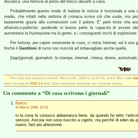
discarica, una ferrovia al posto del bosco davanti a casa.
Probabilmente questo modo di trattare le notizie è funzionale a una ca
medio, che infatti nella settima di cronaca scrive ciò che vuole, ma piut
lautamente grazie alle connessioni con il potere. E’ però triste che anch
affaristico-politiche, perdendo in buona parte la capacità di essere ob
aumentano la frustrazione tra la gente, e i conseguenti rischi di esplosione 
Per fortuna, per capire veramente le cose, ci resta Internet, ed è una 
finché il
Gentiloni
di turno non riuscirà ad imbavagliare anche quella.
[tags]giornali, giornalisti, la stampa, internet, chiesa, donne, autostrad
This entry was posted on lunedì, Marzo 10th, 2008 at 10:49 am, and is filed under
Ita
entry through the
RSS 2.0
feed. Both comments and pings are currently closed.
Un commento a “Di cosa scrivono i giornali”
franco
:
10 Marzo 2008, 23:33
io la zona la conosco abbastanza bene. da quando ho letto l’artico
servizio. Ancora non sono riuscito a capirlo, ma perchè di eden da q
nuovo, farò più attenzione.