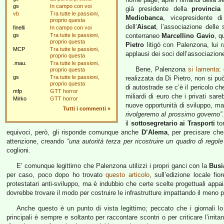
gs
In campo con voi
già presidente della
provincia
vb
Tra tutte le passioni,
Mediobanca
, vicepresidente 
proprio questa
dell’
Aiscat
, l’associazione delle 
finelli
In campo con voi
gs
Tra tutte le passioni,
conterraneo
Marcellino Gavio
, q
proprio questa
Pietro
litigò con Palenzona, lui r
MCP
Tra tutte le passioni,
applausi dei soci dell’associazione
proprio questa
.mau.
Tra tutte le passioni,
Bene, Palenzona
si lamenta
:
proprio questa
gs
Tra tutte le passioni,
realizzata da Di Pietro, non si pu
proprio questa
di autostrade se c’è il pericolo ch
mfp
GTT horror
miliardi di euro che i privati sare
Mirko
GTT horror
nuove opportunità di sviluppo, ma c
Tutti i commenti
»
rivolgeremo al prossimo governo”
il
sottosegretario ai Trasporti
tor
equivoci, però, gli risponde comunque anche
D’Alema
, per precisare ch
attenzione, creando
“una autorità terza per ricostruire un quadro di regole
coglioni.
E’ comunque legittimo che Palenzona utilizzi i propri ganci con la
Busi
per caso, poco dopo ho trovato
questo articolo
, sull’edizione locale fio
protestatari anti-sviluppo, ma è indubbio che certe scelte progettuali appai
dovrebbe trovare il modo per costruire le infrastrutture impattando il meno pos
Anche questo è un punto di vista legittimo; peccato che i giornali lo r
principali è sempre e soltanto per raccontare scontri o per criticare l’irrita