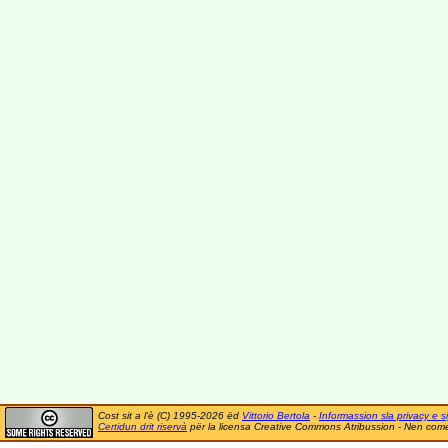
Cost sit a l'è (C) 1995-2026 ëd
Vittorio Bertola
-
Informassion sla privacy e si
Certidun drit riservà
për la licensa Creative Commons Atribussion - Nen comer