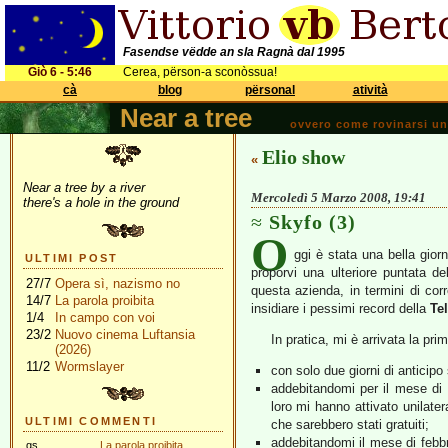
Fasendse vëdde an sla Ragnà dal 1995
Giò 6 - 5:46
Cerea, përson-a sconòssua!
cà
blog
përsonal
atività
Near a tree
ovvero come rovinarsi una 
Elio show
«
Near a tree by a river
Mercoledì 5 Marzo 2008, 19:41
there's a hole in the ground
Skyfo (3)
O
ggi è stata una bella gior
ULTIMI POST
proporvi una ulteriore puntata d
27/7
Opera sì, nazismo no
questa azienda, in termini di cor
14/7
La parola proibita
insidiare i pessimi record della
Te
1/4
In campo con voi
23/2
Nuovo cinema Luftansia
In pratica, mi è arrivata la prim
(2026)
11/2
Wormslayer
con solo due giorni di anticipo
addebitandomi per il mese di 
loro mi hanno attivato unilate
ULTIMI COMMENTI
che sarebbero stati gratuiti;
addebitandomi il mese di febb
gs
La parola proibita