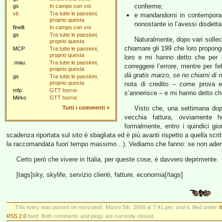
conferme;
gs
In campo con voi
vb
Tra tutte le passioni,
e mandandomi in contempora
proprio questa
nonostante io l’avessi disdett
finelli
In campo con voi
gs
Tra tutte le passioni,
Naturalmente, dopo vari solleci
proprio questa
chiamare gli 199 che loro propon
MCP
Tra tutte le passioni,
proprio questa
loro e mi hanno detto che per 
.mau.
Tra tutte le passioni,
correggere l’errore, mentre per f
proprio questa
dà gratis marzo, se no chiami di 
gs
Tra tutte le passioni,
proprio questa
nota di credito – come prova e 
mfp
GTT horror
s’annerisce – e mi hanno detto c
Mirko
GTT horror
Tutti i commenti
»
Visto che, una settimana dopo
vecchia fattura, ovviamente 
formalmente, entro i quindici gi
scadenza riportata sul sito è sbagliata ed è più avanti rispetto a quella scri
la raccomandata fuori tempo massimo…). Vediamo che fanno: se non ademp
Certo però che vivere in Italia, per queste cose, è davvero deprimente.
[tags]sky, skylife, servizio clienti, fatture, economia[/tags]
This entry was posted on mercoledì, Marzo 5th, 2008 at 7:41 pm, and is filed under
I
RSS 2.0
feed. Both comments and pings are currently closed.