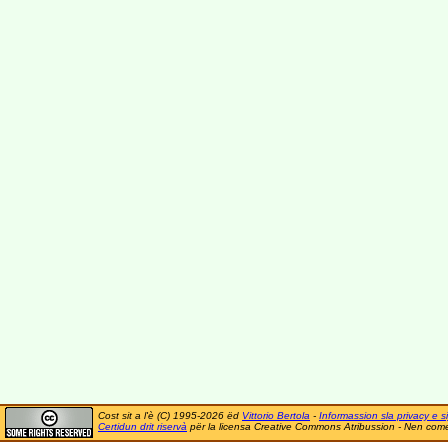
Cost sit a l'è (C) 1995-2026 ëd
Vittorio Bertola
-
Informassion sla privacy e si
Certidun drit riservà
për la licensa Creative Commons Atribussion - Nen comer