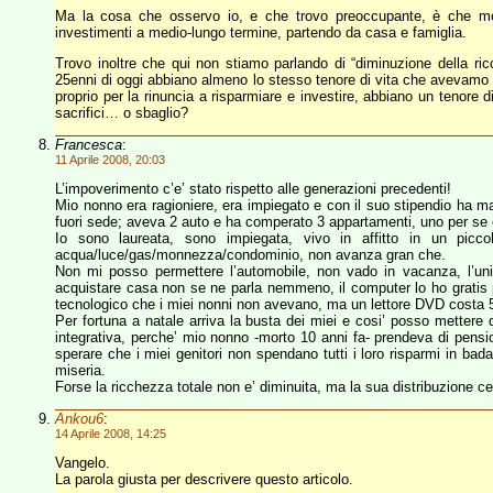
Ma la cosa che osservo io, e che trovo preoccupante, è che mol
investimenti a medio-lungo termine, partendo da casa e famiglia.
Trovo inoltre che qui non stiamo parlando di “diminuzione della r
25enni di oggi abbiano almeno lo stesso tenore di vita che avevamo no
proprio per la rinuncia a risparmiare e investire, abbiano un tenore d
sacrifici… o sbaglio?
Francesca
:
11 Aprile 2008, 20:03
L’impoverimento c’e’ stato rispetto alle generazioni precedenti!
Mio nonno era ragioniere, era impiegato e con il suo stipendio ha mant
fuori sede; aveva 2 auto e ha comperato 3 appartamenti, uno per se e 
Io sono laureata, sono impiegata, vivo in affitto in un picco
acqua/luce/gas/monnezza/condominio, non avanza gran che.
Non mi posso permettere l’automobile, non vado in vacanza, l’unic
acquistare casa non se ne parla nemmeno, il computer lo ho gratis pe
tecnologico che i miei nonni non avevano, ma un lettore DVD costa 5
Per fortuna a natale arriva la busta dei miei e cosi’ posso metter
integrativa, perche’ mio nonno -morto 10 anni fa- prendeva di pensio
sperare che i miei genitori non spendano tutti i loro risparmi in ba
miseria.
Forse la ricchezza totale non e’ diminuita, ma la sua distribuzione c
Ankou6
:
14 Aprile 2008, 14:25
Vangelo.
La parola giusta per descrivere questo articolo.