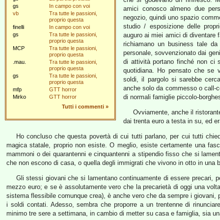
gs
In campo con voi
amici conosco almeno due perso
vb
Tra tutte le passioni,
negozio, quindi uno spazio commer
proprio questa
studio / esposizione delle propr
finelli
In campo con voi
gs
Tra tutte le passioni,
auguro ai miei amici di diventare 
proprio questa
richiamano un business tale da r
MCP
Tra tutte le passioni,
personale, sovvenzionato dai genit
proprio questa
di attività portano finché non c
.mau.
Tra tutte le passioni,
proprio questa
quotidiana. Ho pensato che se v
gs
Tra tutte le passioni,
soldi, il pargolo si sarebbe cer
proprio questa
anche solo da commesso o call-cent
mfp
GTT horror
di normali famiglie piccolo-borghes
Mirko
GTT horror
Tutti i commenti
»
Ovviamente, anche il ristorant
dai trenta euro a testa in su, ed e
Ho concluso che questa povertà di cui tutti parlano, per cui tutti chi
magica statale, proprio non esiste. O meglio, esiste certamente una fasci
mammoni o dei quarantenni e cinquantenni a stipendio fisso che si lamenta
che non escono di casa, o quella degli immigrati che vivono in otto in una 
Gli stessi giovani che si lamentano continuamente di essere precari, p
mezzo euro; e se è assolutamente vero che la precarietà di oggi una vol
sistema flessibile comunque crea), è anche vero che da sempre i giovani, pu
i soldi contati. Adesso, sembra che proporre a un trentenne di rinunciar
minimo tre sere a settimana, in cambio di metter su casa e famiglia, sia una