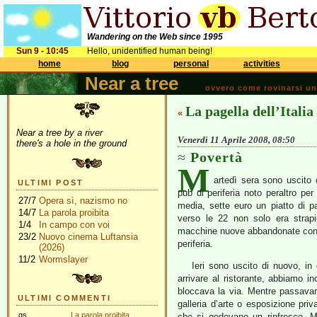
Wandering on the Web since 1995
Sun 9 - 10:45
Hello, unidentified human being!
home
blog
personal
activities
Near a tree
ovvero come rovinarsi una 
La pagella dell’Italia
«
Near a tree by a river
Venerdì 11 Aprile 2008, 08:50
there's a hole in the ground
Povertà
M
artedì sera sono uscito
ULTIMI POST
pub di periferia noto peraltro p
27/7
Opera sì, nazismo no
media, sette euro un piatto di p
14/7
La parola proibita
verso le 22 non solo era strapi
1/4
In campo con voi
macchine nuove abbandonate con d
23/2
Nuovo cinema Luftansia
periferia.
(2026)
11/2
Wormslayer
Ieri sono uscito di nuovo, i
arrivare al ristorante, abbiamo 
bloccava la via. Mentre passavam
ULTIMI COMMENTI
galleria d’arte o esposizione priva
gs
La parola proibita
che si godevano un rinfresco. 