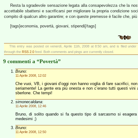
Resta la sgradevole sensazione legata alla consapevolezza che la nos
accettabile sbattersi e sacrificarsi per migliorare la propria condizione soc
compito di qualcun altro garantire; e con queste premesse è facile che, più 
[tags]economia, povertà, giovani, stipendi[/tags]
This entry was posted on venerdì, Aprile 11th, 2008 at 8:50 am, and is filed under
through the
RSS 2.0
feed. Both comments and pings are currently closed.
9 commenti a “Povertà”
Bruno
:
11 Aprile 2008, 12:02
Che vuoi, VB, i giovani d’oggi non hanno voglia di fare sacrifici, non
seriamente! La gente era più onesta e non c’erano tutti questi vini 
sberlone. Che tempi!
simonecaldana
:
11 Aprile 2008, 12:46
Bruno, di solito quando si fa questo tipo di sarcasmo si esagera 
medesimi ;)
Bruno
:
11 Aprile 2008, 12:50