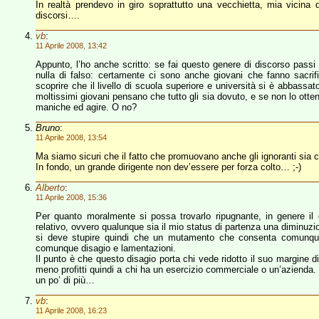
In realtà prendevo in giro soprattutto una vecchietta, mia vicin
discorsi….
vb
:
11 Aprile 2008, 13:42
Appunto, l’ho anche scritto: se fai questo genere di discorso pass
nulla di falso: certamente ci sono anche giovani che fanno sacri
scoprire che il livello di scuola superiore e università si è abbass
moltissimi giovani pensano che tutto gli sia dovuto, e se non lo otte
maniche ed agire. O no?
Bruno
:
11 Aprile 2008, 13:54
Ma siamo sicuri che il fatto che promuovano anche gli ignoranti sia 
In fondo, un grande dirigente non dev’essere per forza colto… ;-)
Alberto
:
11 Aprile 2008, 15:36
Per quanto moralmente si possa trovarlo ripugnante, in genere il 
relativo, ovvero qualunque sia il mio status di partenza una diminuzi
si deve stupire quindi che un mutamento che consenta comunque a
comunque disagio e lamentazioni.
Il punto è che questo disagio porta chi vede ridotto il suo margine 
meno profitti quindi a chi ha un esercizio commerciale o un’azienda.
un po’ di più…
vb
:
11 Aprile 2008, 16:23