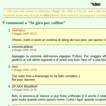
This entry was posted on domenica, Maggio 4th, 2008 at 6:31 pm, and is filed u
responses to this entry through the
RSS 2.0
feed. Both comments and pings are currently
9 commenti a “In giro per colline”
AlePollon
:
5 Maggio 2008, 00:19
Vittorio, metti in piedi un sistema di rating dei tuoi post, per questo t
simonecaldana
:
5 Maggio 2008, 09:46
Appoggio la mozione dell’esimio ingegner Polloni. Per maggior ef
giudizio ai soli utenti registrati e di avere una lista “best of” e una li
ross
:
5 Maggio 2008, 13:33
Che siate finiti a Aramengo mi ha fatto sorridere;-)
Bel post davvero.
D# AKA BlindWolf
:
5 Maggio 2008, 16:28
Beh, in provincia di Varese si può finire a Monate (c’è anche il re
gran risate quando sento questo nome. Come i liguri quando scopron