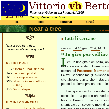
Fasendse vëdde an sla Ragnà dal 1995
Giò 6 - 23:06
Cerea, përson-a sconòssua!
cà
blog
përsonal
atività
Near a tree
ovvero come rovinarsi una 
Tutti li cercano
«
Near a tree by a river
Domenica 4 Maggio 2008, 18:31
there's a hole in the ground
In giro per colline
I
eri, in una gita fuori porta, 
ULTIMI POST
bello essere andati. Prima si
27/7
Opera sì, nazismo no
comune di
Passerano Marmorit
14/7
La parola proibita
Faletti
: secondo me gli avranno f
1/4
In campo con voi
che abbiano capito che li stava p
23/2
Nuovo cinema Luftansia
per colli e siamo praticamente fini
(2026)
11/2
Wormslayer
L’astigiano nordoccidentale, 
conosciuto; ha poco a che vedere
Nizza
e
Canelli
. E’ invece un ins
ULTIMI COMMENTI
si arriva oltre i seicento metri di a
gs
La parola proibita
tortuose e pendenti; per tutti ques