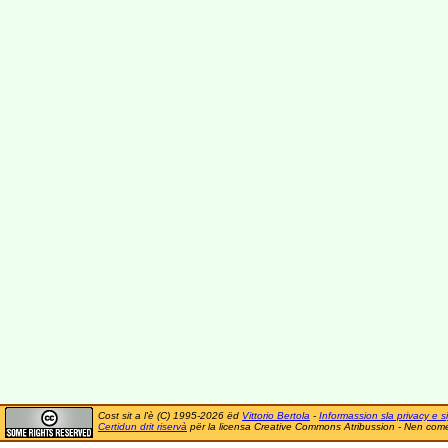
Cost sit a l'è (C) 1995-2026 ëd
Vittorio Bertola
-
Informassion sla privacy e si
Certidun drit riservà
për la licensa Creative Commons Atribussion - Nen comer