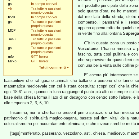
gs
In campo con voi
e il prodotto principale della zon
vb
Tra tutte le passioni,
solo quarto d’ora, ne ho mancati di
proprio questa
dal mio lato della strada, dietro
finelli
In campo con voi
gs
Tra tutte le passioni,
compenso, i panorami e il senso 
proprio questa
appena appena rotto da qualche cent
MCP
Tra tutte le passioni,
in verde fino alla lontana
Superga
proprio questa
.mau.
Tra tutte le passioni,
C’è in questa zona un posto 
proprio questa
gs
Tra tutte le passioni,
Vezzolano
. L’hanno rimessa a 
proprio questa
fascino, tutta così pulitina e co
mfp
GTT horror
che sopravvive da quasi dieci sec
Mirko
GTT horror
con una bella vista sulle colline p
Tutti i commenti
»
E’ ancora più interessante se 
bassorilievi che raffigurano animali che ballano e persone che fanno ses
matematica medioevale con cui è stata costruita: scopri così che la chies
ogni 18,61 anni, quando la luna raggiunge il punto più alto di sempre sull’
base della chiesa forma il lato di un decagono con centro sotto l’altare, e la
alla sequenza 2, 3, 5, 10.
Insomma, non è che hanno preso il primo spiazzo e ci han messo su d
patrimonio di spiritualità magico-pagana, basate sui ritmi vitali della nat
colonialismo ha poi accuratamente eliminato, e che invece sarebbe molto in
[tags]monferrato, passerano, vezzolano, asti, chiesa, medioevo, matem