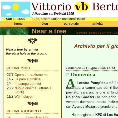
Affacciato sul Web dal 1995
Sab 8 - 16:00
Ciao, essere umano non identificato!
home
blog
personale
attività
Near a tree
ovvero come rovinarsi una 
Archivio per il g
Near a tree by a river
there's a hole in the ground
Domenica 29 Giugno 2008, 15:14
ULTIMI POST
Domenica
27/7
Opera sì, nazismo no
A
14/7
La parola proibita
l
centro Pompidou
c’è il
1/4
In campo con voi
mattinata a camminare per il
Bo
23/2
Nuovo cinema Luftansia
(2026)
previsto; sarà anche che al fondo
11/2
Wormslayer
Rolando Garosci
(se non sono av
verso le due sono tornato indiet
sull’
Avenue Mozart
e prendere la
ULTIMI COMMENTI
Ho mangiato al
KFC
di
Les Ha
gs
La parola proibita