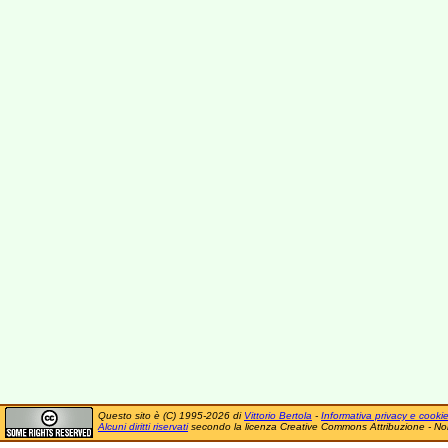
Questo sito è (C) 1995-2026 di
Vittorio Bertola
-
Informativa privacy e cooki
Alcuni diritti riservati
secondo la licenza Creative Commons Attribuzione - No