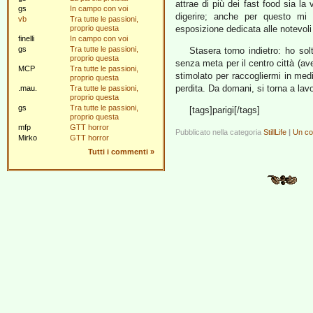
attrae di più dei fast food sia la
gs
In campo con voi
digerire; anche per questo mi
vb
Tra tutte le passioni,
proprio questa
esposizione dedicata alle notevoli 
finelli
In campo con voi
gs
Tra tutte le passioni,
Stasera torno indietro: ho sol
proprio questa
senza meta per il centro città (av
MCP
Tra tutte le passioni,
stimolato per raccogliermi in med
proprio questa
perdita. Da domani, si torna a lavo
.mau.
Tra tutte le passioni,
proprio questa
gs
Tra tutte le passioni,
[tags]parigi[/tags]
proprio questa
mfp
GTT horror
Pubblicato nella categoria
StillLife
|
Un c
Mirko
GTT horror
Tutti i commenti
»