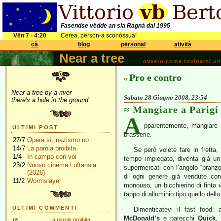
Fasendse vëdde an sla Ragnà dal 1995
Vën 7 - 4:20
Cerea, përson-a sconòssua!
cà
blog
përsonal
atività
Near a tree
ovvero come rovinarsi una 
Pro e contro
«
Near a tree by a river
Sabato 28 Giugno 2008, 23:54
there's a hole in the ground
Mangiare a Parigi
A
pparentemente, mangiare
ULTIMI POST
brasserie.
27/7
Opera sì, nazismo no
14/7
La parola proibita
Se però volete fare in fretta, 
1/4
In campo con voi
tempo impiegato, diventa già un p
23/2
Nuovo cinema Luftansia
supermercati con l’angolo “pranzo
(2026)
di ogni genere già vendute con 
11/2
Wormslayer
monouso, un bicchierino di finto v
tappo di alluminio tipo quello del
ULTIMI COMMENTI
Dimenticatevi il fast food:
McDonald’s
e parecchi
Quick
,
gs
La parola proibita