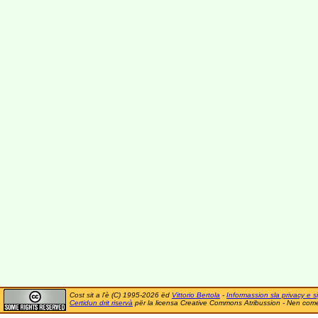
Cost sit a l'è (C) 1995-2026 ëd
Vittorio Bertola
-
Informassion sla privacy e si
Certidun drit riservà
për la licensa Creative Commons Atribussion - Nen comer