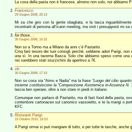
La cosa della pasta non è francese, almeno non solo, noi abbiamo 
Francesco
:
29 Giugno 2008, 20:13
Mi sa che giro con la gente sbagliata, e la tasca inguaribilment
incontrarti di persona all’icann meeting, ma visti i presupposti mi sa
for those...
:
30 Giugno 2008, 16:32
Non so a Torino ma a Milano da anni c’è Pastarito.
Cmq farò tesoro dei tuoi consigli perché, sebbene adori Parigi, non
una sì. In una taverna Basca. Solo che abbiamo speso come una
noi sarebbero stati stuzzichini da aperitivo a 7€.
vb
:
30 Giugno 2008, 17:10
Non so cosa sia “Aimo e Nadia” ma la frase
“Luogo del cibo quanto 
insieme costituiscono la “Composizione Asistemica in-Assenza N. 3″ 
lascia ben sperare, oltre a non stare in piedi in italiano.
Comunque non parlavo di Pastarito, ma di fast food della pasta, ovve
contenitore cartonaceo sul canonico vassoietto, e te la mangi o por
KFC.
Ristoranti Parigi
:
15 Ottobre 2010, 16:53
A Parigi ormai si può mangiare di tutto, e per tutte le tasche, anche 