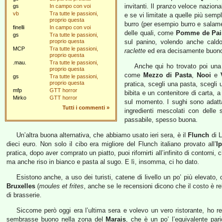
invitanti. Il pranzo veloce naziona
gs
In campo con voi
vb
Tra tutte le passioni,
e se vi limitate a quelle più sempl
proprio questa
burro (per esempio burro e salame
finelli
In campo con voi
delle quali, come
Pomme de Pai
gs
Tra tutte le passioni,
proprio questa
sul panino, volendo anche cald
MCP
Tra tutte le passioni,
raclette
ed era decisamente buono
proprio questa
.mau.
Tra tutte le passioni,
Anche qui ho trovato poi una 
proprio questa
come
Mezzo di Pasta
,
Nooi
e
gs
Tra tutte le passioni,
proprio questa
pratica, scegli una pasta, scegli
mfp
GTT horror
bibita e un contenitore di carta, a
Mirko
GTT horror
sul momento. I sughi sono adatta
Tutti i commenti
»
ingredienti mescolati con delle 
passabile, spesso buona.
Un’altra buona alternativa, che abbiamo usato ieri sera, è il
Flunch
di L
dieci euro. Non solo il cibo era migliore del Flunch italiano provato all’
I
pratica, dopo aver comprato un piatto, puoi rifornirti all’infinito di contorn
ma anche riso in bianco e pasta al sugo. E lì, insomma, ci ho dato.
Esistono anche, a uso dei turisti, catene di livello un po’ più elevato
Bruxelles
(
moules et frites
, anche se le recensioni dicono che il costo è rel
di brasserie.
Siccome però oggi era l’ultima sera e volevo un vero ristorante, ho 
sembrasse buono nella zona del
Marais
, che è un po’ l’equivalente parig