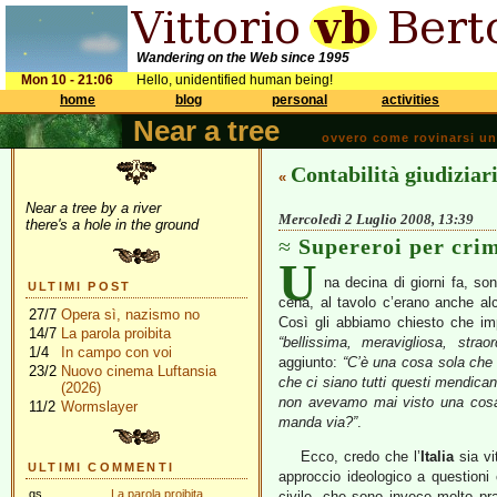
Wandering on the Web since 1995
Mon 10 - 21:06
Hello, unidentified human being!
home
blog
personal
activities
Near a tree
ovvero come rovinarsi una 
Contabilità giudiziar
«
Near a tree by a river
Mercoledì 2 Luglio 2008, 13:39
there's a hole in the ground
Supereroi per crim
U
na decina di giorni fa, so
ULTIMI POST
cena, al tavolo c’erano anche al
27/7
Opera sì, nazismo no
Così gli abbiamo chiesto che imp
14/7
La parola proibita
“bellissima, meravigliosa, straor
1/4
In campo con voi
aggiunto:
“C’è una cosa sola che
23/2
Nuovo cinema Luftansia
che ci siano tutti questi mendicant
(2026)
non avevamo mai visto una cosa 
11/2
Wormslayer
manda via?”
.
Ecco, credo che l’
Italia
sia vi
ULTIMI COMMENTI
approccio ideologico a questioni 
gs
La parola proibita
civile, che sono invece molto pr