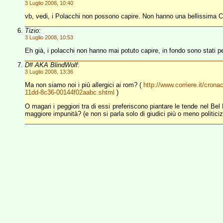
3 Luglio 2008, 10:40
vb, vedi, i Polacchi non possono capire. Non hanno una bellissima C
Tizio
:
3 Luglio 2008, 10:53
Eh già, i polacchi non hanno mai potuto capire, in fondo sono stati p
D# AKA BlindWolf
:
3 Luglio 2008, 13:36
Ma non siamo noi i più allergici ai rom? (
http://www.corriere.it/cro
11dd-8c36-00144f02aabc.shtml
)
O magari i peggiori tra di essi preferiscono piantare le tende nel Bel
maggiore impunità? (e non si parla solo di giudici più o meno politiciz