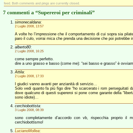
feed. Both comments and pings are currently closed.
7 commenti a “Supereroi per criminali”
simonecaldana
:
2 Luglio 2008, 13:57
A volte ho l’impressione che il comportamento di cui sopra sia pilate
paro il culo, vorrai mica che prenda una decisione che poi potrebbe in
alberto80
:
2 Luglio 2008, 16:25
come sempre perfetto.
dire a uno grasso e basso (come me): “sei basso e grasso” è ovviam
Attila
:
2 Luglio 2008, 17:33
I giudici vanno avanti per anzianità di servizio…
Solo vedi quanto fa più figo dire “ho scarcerato i rom perseguitati da
dove qualcuno di questi supereroi si pone come garante della “libertà
sono idiote)…
cerchiobottista
:
3 Luglio 2008, 08:39
sono completamente d’accordo con vb, rispecchia proprio il mi
cerchiobottismo!
LucianoMollea
: