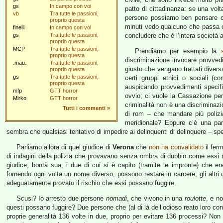
gs
In campo con voi
patto di cittadinanza: se una vo
vb
Tra tutte le passioni,
persone possiamo ben pensare ch
proprio questa
minuti vedo qualcuno che passa c
finelli
In campo con voi
gs
Tra tutte le passioni,
concludere che è l’intera società
proprio questa
MCP
Tra tutte le passioni,
Prendiamo per esempio la
proprio questa
discriminazione invocare provvedi
.mau.
Tra tutte le passioni,
giusto che vengano trattati divers
proprio questa
gs
Tra tutte le passioni,
certi gruppi etnici o sociali (c
proprio questa
auspicando provvedimenti specif
mfp
GTT horror
ovvio; ci vuole la Cassazione per
Mirko
GTT horror
criminalità non è una discriminaz
Tutti i commenti
»
di rom – che mandare più poliz
meridionale? Eppure c’è una par
sembra che qualsiasi tentativo di impedire ai delinquenti di delinquere – s
Parliamo allora di quel giudice di
Verona
che
non ha convalidato
il fer
di indagini della polizia che provavano senza ombra di dubbio come essi 
giudice, bontà sua, i due di cui si è capito (tramite le impronte) che era
fornendo ogni volta un nome diverso, possono restare in carcere; gli altr
adeguatamente provato il rischio che essi possano fuggire.
Scusi? Io arresto due persone
nomadi
, che vivono in una
roulotte
, e no
questi possano fuggire? Due persone che (al di là dell’odioso reato loro co
proprie generalità 136 volte in due, proprio per evitare 136 processi? Non 