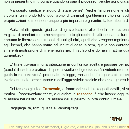
non si presentino in tribunale quando ci sarà il processo, perché sono già an
Ma questo giudice è sicuro di stare bene? Perché l’impressione è che
vivere in un mondo tutto suo, pieno di criminali gentiluomini che non vedon
proprie azioni, e in cui comunque è più importante garantire la loro libertà di
Parla infatti, questo giudice, di grave lesione alle libertà costituzion
migliaia di bambini rom che vengono sotto gli occhi di tutti educati al furto
contano le libertà costituzionali di tutti gli altri, quelli che vengono regol
agli incroci, che hanno paura ad uscire di casa la sera, quelle non conta
simile dimostrazione di menefreghismo, il rischio che domani mattina qu
aumentare?
E’ triste trovarsi in una situazione in cui l’unica scelta è passare per r
(perché il risultato pratico di questa scelta del giudice sarà evidentemente
guida la responsabilità personale, la legge, ma anche l’esigenza di essere c
livello criminale preoccupante e dell’aggressività sociale che esso genera i
Del famoso giudice
Carnevale
, a fronte dei suoi inspiegabili cavilli, 
motivo. L’osservazione triste, a guardare le
rassegne
, è che invece oggi ta
di essere nel giusto, anzi, di essere dei supereroi in lotta contro il male.
[tags]legalità, rom, giustizia, verona[/tags]
This entry was posted on mercoledì, Luglio 2nd, 2008 at 1:39 pm, and is filed under
It