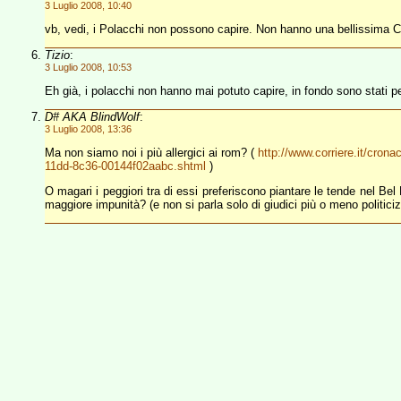
3 Luglio 2008, 10:40
vb, vedi, i Polacchi non possono capire. Non hanno una bellissima C
Tizio
:
3 Luglio 2008, 10:53
Eh già, i polacchi non hanno mai potuto capire, in fondo sono stati p
D# AKA BlindWolf
:
3 Luglio 2008, 13:36
Ma non siamo noi i più allergici ai rom? (
http://www.corriere.it/cro
11dd-8c36-00144f02aabc.shtml
)
O magari i peggiori tra di essi preferiscono piantare le tende nel Bel
maggiore impunità? (e non si parla solo di giudici più o meno politiciz