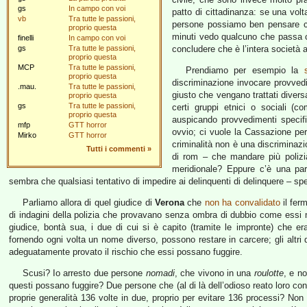
gs
In campo con voi
patto di cittadinanza: se una vo
vb
Tra tutte le passioni,
persone possiamo ben pensare ch
proprio questa
minuti vedo qualcuno che passa c
finelli
In campo con voi
gs
Tra tutte le passioni,
concludere che è l’intera società
proprio questa
MCP
Tra tutte le passioni,
Prendiamo per esempio la
proprio questa
discriminazione invocare provvedi
.mau.
Tra tutte le passioni,
giusto che vengano trattati divers
proprio questa
gs
Tra tutte le passioni,
certi gruppi etnici o sociali (c
proprio questa
auspicando provvedimenti specif
mfp
GTT horror
ovvio; ci vuole la Cassazione per
Mirko
GTT horror
criminalità non è una discriminaz
Tutti i commenti
»
di rom – che mandare più poliz
meridionale? Eppure c’è una par
sembra che qualsiasi tentativo di impedire ai delinquenti di delinquere – s
Parliamo allora di quel giudice di
Verona
che
non ha convalidato
il fer
di indagini della polizia che provavano senza ombra di dubbio come essi 
giudice, bontà sua, i due di cui si è capito (tramite le impronte) che era
fornendo ogni volta un nome diverso, possono restare in carcere; gli altr
adeguatamente provato il rischio che essi possano fuggire.
Scusi? Io arresto due persone
nomadi
, che vivono in una
roulotte
, e no
questi possano fuggire? Due persone che (al di là dell’odioso reato loro co
proprie generalità 136 volte in due, proprio per evitare 136 processi? Non 