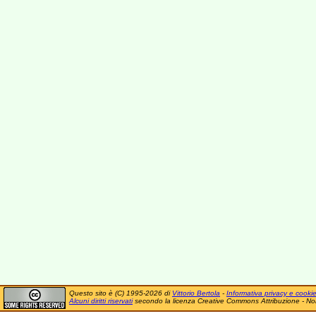
Questo sito è (C) 1995-2026 di
Vittorio Bertola
-
Informativa privacy e cooki
Alcuni diritti riservati
secondo la licenza Creative Commons Attribuzione - No