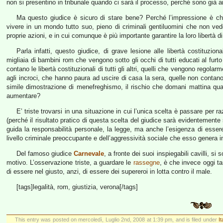
non si presentino in tribunale quando ci sarà il processo, perché sono già an
Ma questo giudice è sicuro di stare bene? Perché l’impressione è che
vivere in un mondo tutto suo, pieno di criminali gentiluomini che non vedon
proprie azioni, e in cui comunque è più importante garantire la loro libertà di
Parla infatti, questo giudice, di grave lesione alle libertà costituzion
migliaia di bambini rom che vengono sotto gli occhi di tutti educati al furto
contano le libertà costituzionali di tutti gli altri, quelli che vengono regol
agli incroci, che hanno paura ad uscire di casa la sera, quelle non conta
simile dimostrazione di menefreghismo, il rischio che domani mattina qu
aumentare?
E’ triste trovarsi in una situazione in cui l’unica scelta è passare per r
(perché il risultato pratico di questa scelta del giudice sarà evidentemente
guida la responsabilità personale, la legge, ma anche l’esigenza di essere c
livello criminale preoccupante e dell’aggressività sociale che esso genera i
Del famoso giudice
Carnevale
, a fronte dei suoi inspiegabili cavilli, 
motivo. L’osservazione triste, a guardare le
rassegne
, è che invece oggi ta
di essere nel giusto, anzi, di essere dei supereroi in lotta contro il male.
[tags]legalità, rom, giustizia, verona[/tags]
This entry was posted on mercoledì, Luglio 2nd, 2008 at 1:39 pm, and is filed under
It