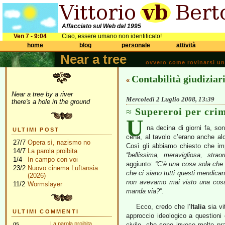
Affacciato sul Web dal 1995
Ven 7 - 9:04
Ciao, essere umano non identificato!
home
blog
personale
attività
Near a tree
ovvero come rovinarsi una 
Contabilità giudiziar
«
Near a tree by a river
Mercoledì 2 Luglio 2008, 13:39
there's a hole in the ground
Supereroi per crim
U
na decina di giorni fa, so
ULTIMI POST
cena, al tavolo c’erano anche al
27/7
Opera sì, nazismo no
Così gli abbiamo chiesto che imp
14/7
La parola proibita
“bellissima, meravigliosa, straor
1/4
In campo con voi
aggiunto:
“C’è una cosa sola che
23/2
Nuovo cinema Luftansia
che ci siano tutti questi mendicant
(2026)
non avevamo mai visto una cosa 
11/2
Wormslayer
manda via?”
.
Ecco, credo che l’
Italia
sia vi
ULTIMI COMMENTI
approccio ideologico a questioni 
gs
La parola proibita
civile, che sono invece molto pr