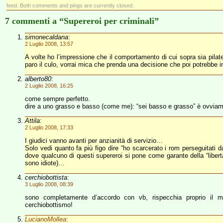
feed. Both comments and pings are currently closed.
7 commenti a “Supereroi per criminali”
simonecaldana
:
2 Luglio 2008, 13:57
A volte ho l’impressione che il comportamento di cui sopra sia pilate
paro il culo, vorrai mica che prenda una decisione che poi potrebbe in
alberto80
:
2 Luglio 2008, 16:25
come sempre perfetto.
dire a uno grasso e basso (come me): “sei basso e grasso” è ovviam
Attila
:
2 Luglio 2008, 17:33
I giudici vanno avanti per anzianità di servizio…
Solo vedi quanto fa più figo dire “ho scarcerato i rom perseguitati da
dove qualcuno di questi supereroi si pone come garante della “libertà
sono idiote)…
cerchiobottista
:
3 Luglio 2008, 08:39
sono completamente d’accordo con vb, rispecchia proprio il mi
cerchiobottismo!
LucianoMollea
: