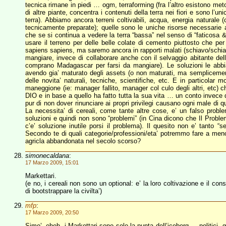
tecnica rimane in piedi … ogm, terraforming (fra l’altro esistono met
di altre piante, concentra i contenuti della terra nei fiori e sono l’u
terra). Abbiamo ancora terreni coltivabili, acqua, energia naturale 
tecnicamente preparate); quelle sono le uniche risorse necessarie a
che se si continua a vedere la terra “bassa” nel senso di “faticosa 
usare il terreno per delle belle colate di cemento piuttosto che pe
sapiens sapiens, ma saremo ancora in rapporti malati (schiavo/schiavis
mangiare, invece di collaborare anche con il selvaggio abitante d
comprano Madagascar per farsi da mangiare). Le soluzioni le abbia
avendo gia’ maturato degli assets (o non maturati, ma semplicemente
delle novita’ naturali, tecniche, scientifiche, etc. E in particolar 
maneggione (ie: manager fallito, manager col culo degli altri, etc)
DIO e in base a quello ha fatto tutta la sua vita … un conto invece
pur di non dover rinunciare ai propri privilegi causano ogni male di 
La necessita’ di cereali, come tante altre cose, e’ un falso pro
soluzioni e quindi non sono “problemi” (in Cina dicono che Il Probl
c’e’ soluzione inutile porsi il problema). Il quesito non e’ tanto “
Secondo te di quali categorie/professioni/eta’ potremmo fare a meno
agricla abbandonata nel secolo scorso?
simonecaldana
:
17 Marzo 2009, 15:01
Markettari.
(e no, i cereali non sono un optional: e’ la loro coltivazione e il 
di bootstrappare la civilta’)
mfp
:
17 Marzo 2009, 20:50
Simo’, eheh, i Markettari sono solo la punta dell’iceberg … politici, g