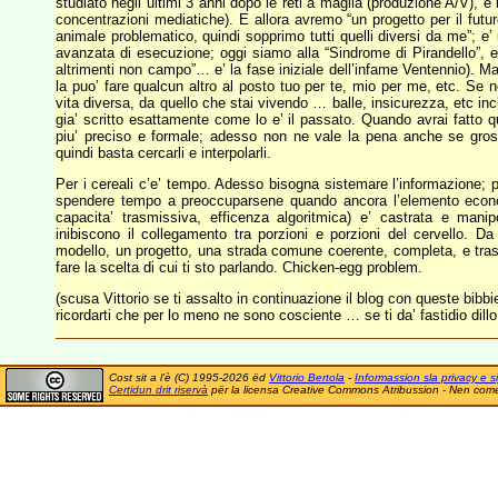
studiato negli ultimi 3 anni dopo le reti a maglia (produzione A/V), e
concentrazioni mediatiche). E allora avremo “un progetto per il futu
animale problematico, quindi sopprimo tutti quelli diversi da me”; e
avanzata di esecuzione; oggi siamo alla “Sindrome di Pirandello”, e ci
altrimenti non campo”… e’ la fase iniziale dell’infame Ventennio). Ma 
la puo’ fare qualcun altro al posto tuo per te, mio per me, etc. Se non
vita diversa, da quello che stai vivendo … balle, insicurezza, etc incl
gia’ scritto esattamente come lo e’ il passato. Quando avrai fatto qu
piu’ preciso e formale; adesso non ne vale la pena anche se gross
quindi basta cercarli e interpolarli.
Per i cereali c’e’ tempo. Adesso bisogna sistemare l’informazione; p
spendere tempo a preoccuparsene quando ancora l’elemento econom
capacita’ trasmissiva, efficenza algoritmica) e’ castrata e man
inibiscono il collegamento tra porzioni e porzioni del cervello. Da
modello, un progetto, una strada comune coerente, completa, e tra
fare la scelta di cui ti sto parlando. Chicken-egg problem.
(scusa Vittorio se ti assalto in continuazione il blog con queste bibb
ricordarti che per lo meno ne sono cosciente … se ti da’ fastidio dil
Cost sit a l'è (C) 1995-2026 ëd
Vittorio Bertola
-
Informassion sla privacy e si
Certidun drit riservà
për la licensa Creative Commons Atribussion - Nen comer