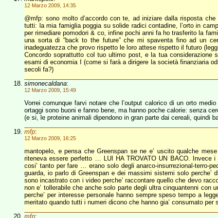
12 Marzo 2009, 14:35
@mfp: sono molto d’accordo con te, ad iniziare dalla risposta che 
tutti: la mia famiglia poggia su solide radici contadine, l’orto in ca
per rimediare pomodori & co, infine pochi anni fa ho trasferito la fami
una sorta di “back to the future” che mi spaventa fino ad un cer
inadeguatezza che provo rispetto le loro attese rispetto il futuro (legg
Concordo soprattutto col tuo ultimo post, e la tua considerazione s
esami di economia I (come si farà a dirigere la società finanziaria o
secoli fa?)
simonecaldana
:
12 Marzo 2009, 15:49
Vorrei comunque farvi notare che l’output calorico di un orto medio n
ortaggi sono buoni e fanno bene, ma hanno poche calorie: senza cere
(e si, le proteine animali dipendono in gran parte dai cereali, quindi b
mfp
:
12 Marzo 2009, 16:25
mantopelo, e pensa che Greenspan se ne e’ uscito qualche mese 
riteneva essere perfetto … LUI HA TROVATO UN BACO. Invece i rag
cosi’ tanto per fare … erano solo degli anarco-insurrezional-terro-
guarda, io parlo di Greenspan e dei massimi sistemi solo perche’ di
sono incastrato con i video perche’ raccontare quello che devo racc
non e’ tollerabile che anche solo parte degli ultra cinquantenni con u
perche’ per interesse personale hanno sempre speso tempo a legg
meritato quando tutti i numeri dicono che hanno gia’ consumato per s
mfp
: