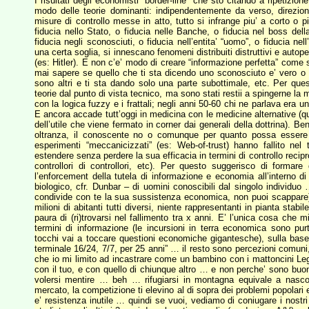
I risultati degli economisti “border-line” che sto citando a ripetizio
modo delle teorie dominanti: indipendentemente da verso, direzio
misure di controllo messe in atto, tutto si infrange piu’ a corto o p
fiducia nello Stato, o fiducia nelle Banche, o fiducia nel boss dell
fiducia negli sconosciuti, o fiducia nell’entita’ “uomo”, o fiducia nel
una certa soglia, si innescano fenomeni distribuiti distruttivi e autop
(es: Hitler). E non c’e’ modo di creare “informazione perfetta” come s
mai sapere se quello che ti sta dicendo uno sconosciuto e’ vero o fal
sono altri e ti sta dando solo una parte subottimale, etc. Per qu
teorie dal punto di vista tecnico, ma sono stati restii a spingerne 
con la logica fuzzy e i frattali; negli anni 50-60 chi ne parlava era 
E ancora accade tutt’oggi in medicina con le medicine alternative (q
dell’utile che viene fermato in corner dai generali della dottrina). B
oltranza, il conoscente no o comunque per quanto possa essere
esperimenti “meccanicizzati” (es: Web-of-trust) hanno fallito nel
estendere senza perdere la sua efficacia in termini di controllo reciproc
controllori di controllori, etc). Per questo suggerisco di forma
l’enforcement della tutela di informazione e economia all’interno d
biologico, cfr. Dunbar – di uomini conoscibili dal singolo individuo
condivide con te la sua sussistenza economica, non puoi scappare)
milioni di abitanti tutti diversi, niente rappresentanti in pianta stab
paura di (ri)trovarsi nel fallimento tra x anni. E’ l’unica cosa che m
termini di informazione (le incursioni in terra economica sono pur
tocchi vai a toccare questioni economiche gigantesche), sulla base
terminale 16/24, 7/7, per 25 anni” … il resto sono percezioni comuni
che io mi limito ad incastrare come un bambino con i mattoncini Lego
con il tuo, e con quello di chiunque altro … e non perche’ sono buo
volersi mentire … beh … rifugiarsi in montagna equivale a nasconde
mercato, la competizione ti elevino al di sopra dei problemi popolari 
e’ resistenza inutile … quindi se vuoi, vediamo di coniugare i nostri 