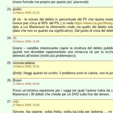
(meno formale ma proprio per questo piu’ piacevole)
emilio
:
12 Marzo 2009, 21:12
@ vb : le misure del debito in percentuale del Pil che riporta mar
invece pari circa al 60% del PIL ( si veda
https://www.cia.gov/librar
dato a cui Martenson fa riferimento credo sia quello del debito tota
(dato che non so quanto sia significativo). Dal punto di vista del deb
vb
:
14 Marzo 2009, 11:59
Grazie – sarebbe interessante capire la struttura del debito pubbli
(quindi non dovrebbe rappresentare una minaccia né per la ricchez
detenuto all’estero (molto più problematico).
simonecaldana
:
14 Marzo 2009, 15:31
@mfp: rileggi quanto ho scritto: il problema sono le calorie, non le pr
Bruno
:
17 Marzo 2009, 09:34
Provo un’istintiva repulsione per i saggi nei quali l’autore tratta da 
Martenson i 30 dollari che chiede per un DVD sulla fine del denaro.
mfp
:
17 Marzo 2009, 13:30
Simone, hai ragione, solita fretta, solita lucciola per lanterna … mi