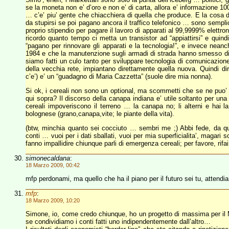
se la moneta non e’ d’oro e non e’ di carta, allora e’ informazione 
… c’e’ piu’ gente che chiacchiera di quella che produce. E la cosa d
da stupirsi se poi pagano ancora il traffico telefonico … sono sempl
proprio stipendio per pagare il lavoro di apparati al 99,9999% elettr
ricordo quanto tempo ci metta un transistor ad “appiattirsi” e quin
“pagano per rinnovare gli apparati e la tecnologia!”, e invece neanch
1984 e che la manutenzione sugli armadi di strada hanno smesso di f
siamo fatti un culo tanto per sviluppare tecnologia di comunicazion
della vecchia rete, impiantano direttamente quella nuova. Quindi di
c’e’) e’ un “guadagno di Maria Cazzetta” (suole dire mia nonna).
Si ok, i cereali non sono un optional, ma scommetti che se ne puo’ f
qui sopra? Il discorso della canapa indiana e’ utile soltanto per una 
cereali impoveriscono il terreno … la canapa no; li alterni e hai la
bolognese (grano,canapa,vite; le piante della vita).
(btw, minchia quanto sei cocciuto … sembri me ;) Abbi fede, da qua
conti … vuoi per i dati sballati, vuoi per mia superficialita’, magari
fanno impallidire chiunque parli di emergenza cereali; per favore, rifai
simonecaldana
:
18 Marzo 2009, 00:42
mfp perdonami, ma quello che ha il piano per il futuro sei tu, attendi
mfp
:
18 Marzo 2009, 10:20
Simone, io, come credo chiunque, ho un progetto di massima per il M
se condividiamo i conti fatti uno indipendentemente dall’altro…