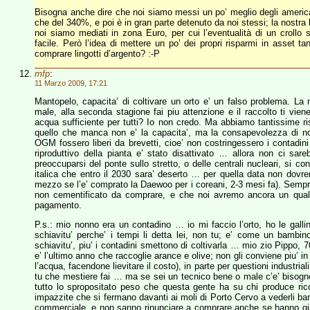
Bisogna anche dire che noi siamo messi un po’ meglio degli american
che del 340%, e poi è in gran parte detenuto da noi stessi; la nostra 
noi siamo mediati in zona Euro, per cui l’eventualità di un croll
facile. Però l’idea di mettere un po’ dei propri risparmi in asset 
comprare lingotti d’argento? :-P
mfp
:
11 Marzo 2009, 17:21
Mantopelo, capacita’ di coltivare un orto e’ un falso problema. La
male, alla seconda stagione fai piu attenzione e il raccolto ti vien
acqua sufficiente per tutti? Io non credo. Ma abbiamo tantissime 
quello che manca non e’ la capacita’, ma la consapevolezza di non 
OGM fossero liberi da brevetti, cioe’ non costringessero i contadin
riproduttivo della pianta e’ stato disattivato … allora non ci sar
preoccuparsi del ponte sullo stretto, o delle centrali nucleari, si c
italica che entro il 2030 sara’ deserto … per quella data non dov
mezzo se l’e’ comprato la Daewoo per i coreani, 2-3 mesi fa). Sempre
non cementificato da comprare, e che noi avremo ancora un qual
pagamento.
P.s.: mio nonno era un contadino … io mi faccio l’orto, ho le gallin
schiavitu’ perche’ i tempi li detta lei, non tu; e’ come un bambino
schiavitu’, piu’ i contadini smettono di coltivarla … mio zio Pippo,
e’ l’ultimo anno che raccoglie arance e olive; non gli conviene piu’ in
l’acqua, facendone lievitare il costo), in parte per questioni industria
tu che mestiere fai … ma se sei un tecnico bene o male c’e’ bisogno d
tutto lo spropositato peso che questa gente ha su chi produce ricc
impazzite che si fermano davanti ai moli di Porto Cervo a vederli ba
commerciale, e non sanno rinunciare a comprare anche se hanno gia’ 