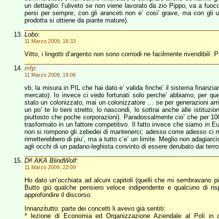
un dettaglio: l’uliveto se non viene lavorato da zio Pippo, va a fuo
persi per sempre; con gli aranceti non e’ cosi’ grave, ma con gli ulivi
prodotta si ottiene da piante mature).
Lobo
:
11 Marzo 2009, 18:33
Vitto, i lingotti d’argento non sono comodi ne facilmente rivendibili :P
mfp
:
11 Marzo 2009, 19:06
vb, la misura in PIL che hai dato e’ valida finche’ il sistema finanziar
mercato). Io invece ci vedo fortunati solo perche’ abbiamo, per que
stato un colonizzato, mai un colonizzatore … se per generazioni arri
un po’ te lo tieni stretto, lo nascondi, lo sottrai anche alle istituzi
piuttosto che poche corporazioni). Paradossalmente cio’ che per 100
trasformato in un fattore competitivo. Il fatto invece che siamo in E
non si rompono gli zebedei di mantenerci; adesso come adesso ci man
rimetterebbero di piu’, ma a tutto c’e’ un limite. Meglio non adagiarci
agli occhi di un padano-leghista convinto di essere derubato dai terro
D# AKA BlindWolf
:
11 Marzo 2009, 22:09
Ho dato un’occhiata ad alcuni capitoli (quelli che mi sembravano più
Butto giù qualche pensiero veloce indipendente e qualcuno di r
approfondire il discorso.
Innanzitutto: parte dei concetti li avevo già sentiti:
* lezione di Economia ed Organizzazione Aziendale al Poli in 