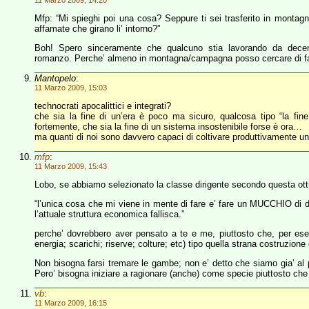
11 Marzo 2009, 14:20
Mfp: “Mi spieghi poi una cosa? Seppure ti sei trasferito in monta
affamate che girano li’ intorno?”
Boh! Spero sinceramente che qualcuno stia lavorando da decenni
romanzo. Perche’ almeno in montagna/campagna posso cercare di far 
Mantopelo
:
11 Marzo 2009, 15:03
technocrati apocalittici e integrati?
che sia la fine di un’era è poco ma sicuro, qualcosa tipo “la fine 
fortemente, che sia la fine di un sistema insostenibile forse è ora…
ma quanti di noi sono davvero capaci di coltivare produttivamente un
mfp
:
11 Marzo 2009, 15:43
Lobo, se abbiamo selezionato la classe dirigente secondo questa otti
“l’unica cosa che mi viene in mente di fare e’ fare un MUCCHIO di de
l’attuale struttura economica fallisca.”
perche’ dovrebbero aver pensato a te e me, piuttosto che, per esem
energia; scarichi; riserve; colture; etc) tipo quella strana costruzione
Non bisogna farsi tremare le gambe; non e’ detto che siamo gia’ al pu
Pero’ bisogna iniziare a ragionare (anche) come specie piuttosto che 
vb
:
11 Marzo 2009, 16:15