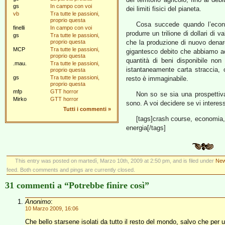
gs
In campo con voi
dei limiti fisici del pianeta.
vb
Tra tutte le passioni,
proprio questa
Cosa succede quando l’econo
finelli
In campo con voi
produrre un trilione di dollari di
gs
Tra tutte le passioni,
proprio questa
che la produzione di nuovo denaro
MCP
Tra tutte le passioni,
gigantesco debito che abbiamo ac
proprio questa
quantità di beni disponibile non
.mau.
Tra tutte le passioni,
istantaneamente carta straccia, o 
proprio questa
gs
Tra tutte le passioni,
resto è immaginabile.
proprio questa
mfp
GTT horror
Non so se sia una prospettiva
Mirko
GTT horror
sono. A voi decidere se vi interess
Tutti i commenti
»
[tags]crash course, economia, 
energia[/tags]
This entry was posted on martedì, Marzo 10th, 2009 at 2:50 pm, and is filed under
New
feed. Both comments and pings are currently closed.
31 commenti a “Potrebbe finire così”
Anonimo
:
10 Marzo 2009, 16:06
Che bello starsene isolati da tutto il resto del mondo, salvo che per 