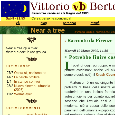
Fasendse vëdde an sla Ragnà dal 1995
Sab 8 - 21:53
Cerea, përson-a sconòssua!
cà
blog
përsonal
atività
Near a tree
ovvero come rovinarsi una 
Racconto da Firenze
«
Near a tree by a river
Martedì 10 Marzo 2009, 14:50
there's a hole in the ground
Potrebbe finire co
I
l post di oggi, purtroppo, è 
ULTIMI POST
potrete avvicinarvi anche voi al
27/7
Opera sì, nazismo no
sempre così, no?): il
Crash Cour
14/7
La parola proibita
1/4
In campo con voi
Martenson è un ex dirigente b
23/2
Nuovo cinema Luftansia
problemi di base della nostra e
(2026)
trasferirsi in una isolata fatt
11/2
Wormslayer
autosufficiente per quanto riguar
sostiene che l’attuale crisi è l’
moderna: ciò a causa dello sco
ULTIMI COMMENTI
parametri dell’umanità – popolazio
gs
La parola proibita
del territorio agricolo, fino al de