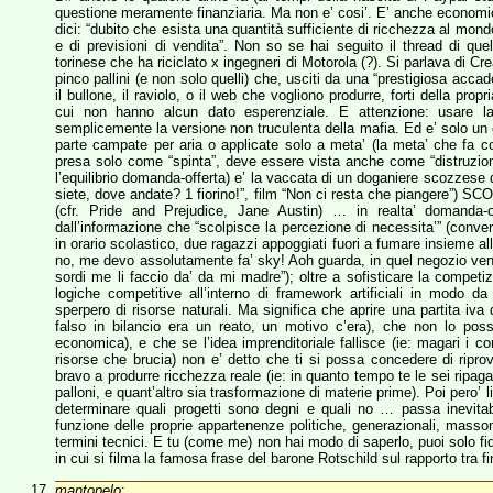
questione meramente finanziaria. Ma non e’ cosi’. E’ anche econo
dici: “dubito che esista una quantità sufficiente di ricchezza al mon
e di previsioni di vendita”. Non so se hai seguito il thread di quel
torinese che ha riciclato x ingegneri di Motorola (?). Si parlava di Cr
pinco pallini (e non solo quelli) che, usciti da una “prestigiosa acc
il bullone, il raviolo, o il web che vogliono produrre, forti della pro
cui non hanno alcun dato esperenziale. E attenzione: usare la “
semplicemente la versione non truculenta della mafia. Ed e’ solo un
parte campate per aria o applicate solo a meta’ (la meta’ che fa c
presa solo come “spinta”, deve essere vista anche come “distruzione
l’equilibrio domanda-offerta) e’ la vaccata di un doganiere scozzes
siete, dove andate? 1 fiorino!”, film “Non ci resta che piangere”) SCO
(cfr. Pride and Prejudice, Jane Austin) … in realta’ domanda-o
dall’informazione che “scolpisce la percezione di necessita’” (conve
in orario scolastico, due ragazzi appoggiati fuori a fumare insieme all
no, me devo assolutamente fa’ sky! Aoh guarda, in quel negozio vend
sordi me li faccio da’ da mi madre”); oltre a sofisticare la competiz
logiche competitive all’interno di framework artificiali in modo da
sperpero di risorse naturali. Ma significa che aprire una partita iva
falso in bilancio era un reato, un motivo c’era), che non lo pos
economica), e che se l’idea imprenditoriale fallisce (ie: magari i c
risorse che brucia) non e’ detto che ti si possa concedere di ripr
bravo a produrre ricchezza reale (ie: in quanto tempo te le sei ripag
palloni, e quant’altro sia trasformazione di materie prime). Poi pero’
determinare quali progetti sono degni e quali no … passa inevit
funzione delle proprie appartenenze politiche, generazionali, masson
termini tecnici. E tu (come me) non hai modo di saperlo, puoi solo fi
in cui si filma la famosa frase del barone Rotschild sul rapporto tra 
mantopelo
: