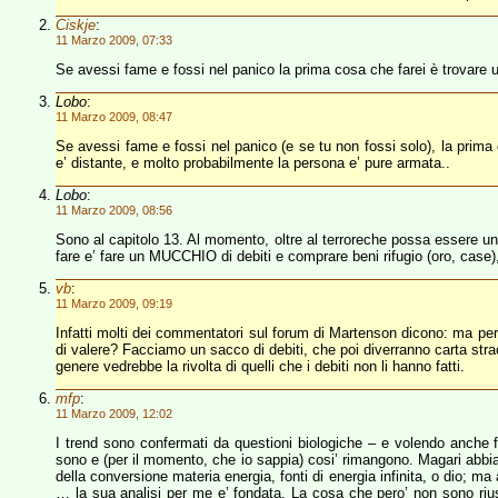
Ciskje
:
11 Marzo 2009, 07:33
Se avessi fame e fossi nel panico la prima cosa che farei è trovare u
Lobo
:
11 Marzo 2009, 08:47
Se avessi fame e fossi nel panico (e se tu non fossi solo), la prim
e’ distante, e molto probabilmente la persona e’ pure armata..
Lobo
:
11 Marzo 2009, 08:56
Sono al capitolo 13. Al momento, oltre al terroreche possa essere una
fare e’ fare un MUCCHIO di debiti e comprare beni rifugio (oro, case),
vb
:
11 Marzo 2009, 09:19
Infatti molti dei commentatori sul forum di Martenson dicono: ma per
di valere? Facciamo un sacco di debiti, che poi diverranno carta st
genere vedrebbe la rivolta di quelli che i debiti non li hanno fatti.
mfp
:
11 Marzo 2009, 12:02
I trend sono confermati da questioni biologiche – e volendo anche f
sono e (per il momento, che io sappia) cosi’ rimangono. Magari abbiam
della conversione materia energia, fonti di energia infinita, o dio; m
… la sua analisi per me e’ fondata. La cosa che pero’ non sono riu