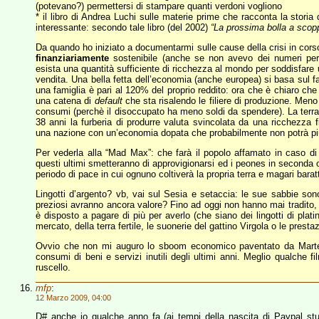
(potevano?) permettersi di stampare quanti verdoni vogliono
* il libro di Andrea Luchi sulle materie prime che racconta la storia 
interessante: secondo tale libro (del 2002)
“La prossima bolla a scopp
Da quando ho iniziato a documentarmi sulle cause della crisi in cor
finanziariamente
sostenibile (anche se non avevo dei numeri per g
esista una quantità sufficiente di ricchezza al mondo per soddisfare 
vendita. Una bella fetta dell’economia (anche europea) si basa sul 
una famiglia è pari al 120% del proprio reddito: ora che è chiaro che 
una catena di
default
che sta risalendo le filiere di produzione. Me
consumi (perchè il disoccupato ha meno soldi da spendere). La terr
38 anni la furberia di produrre valuta svincolata da una ricchezza 
una nazione con un’economia dopata che probabilmente non potrà più
Per vederla alla “Mad Max”: che farà il popolo affamato in caso di c
questi ultimi smetteranno di approvigionarsi ed i peones in second
periodo di pace in cui ognuno coltiverà la propria terra e magari baratt
Lingotti d’argento? vb, vai sul Sesia e setaccia: le sue sabbie sono 
preziosi avranno ancora valore? Fino ad oggi non hanno mai tradito,
è disposto a pagare di più per averlo (che siano dei lingotti di platino
mercato, della terra fertile, le suonerie del gattino Virgola o le presta
Ovvio che non mi auguro lo sboom economico paventato da Marte
consumi di beni e servizi inutili degli ultimi anni. Meglio qualche fi
ruscello.
mfp
:
12 Marzo 2009, 04:00
D# anche io qualche anno fa (ai tempi della nascita di Paypal stu