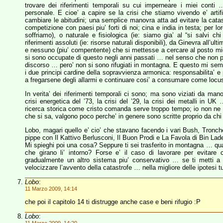
trovare dei riferimenti temporali su cui imperneare i miei conti
personale. E cioe’ a capire se la crisi che stiamo vivendo e’ artif
cambiare le abitudini; una semplice manovra atta ad evitare la catas
competizione con paesi piu’ forti di noi; cina e india in testa; per lor
soffriamo), o naturale e fisiologica (ie: siamo gia’ al “si salvi 
riferimenti assoluti (ie: risorse naturali disponibili), da Ginevra all’u
e nessuno (piu’ compentente) che si mettesse a cercare al posto mio.
si sono occupate di questo negli anni passati … nel senso che non pa
discorso … pero’ non si sono rifugiati in montagna. E questo mi sem
i due principi cardine della sopravvienza armonica: responsabilita’ e 
a fregarsene degli allarmi e continuare cosi’ a consumare come locu
In verita’ dei riferimenti temporali ci sono; ma sono viziati da manov
crisi energetica del ’73, la crisi del ’29, la crisi dei metalli 
ricerca storica come cristo comanda serve troppo tempo; io non ne ho c
che si sa, valgono poco perche’ in genere sono scritte proprio da chi 
Lobo, magari quello e’ cio’ che stavano facendo i vari Bush, Tronche
pippe con Il Kattivo Berlusconi, Il Buon Prodi e La Favola di Bin Lad
Mi spieghi poi una cosa? Seppure ti sei trasferito in montagna … qu
che girano li’ intorno? Forse e’ il caso di lavorare per evitare
gradualmente un altro sistema piu’ conservativo … se ti metti a f
velocizzare l’avvento della catastrofe … nella migliore delle ipotesi 
Lobo
:
11 Marzo 2009, 14:14
che poi il capitolo 14 ti distrugge anche case e beni rifugio :P
Lobo
: