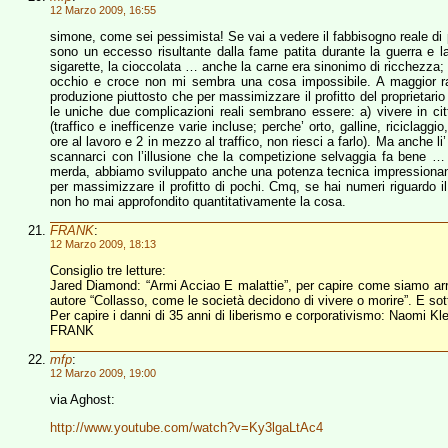
12 Marzo 2009, 16:55
simone, come sei pessimista! Se vai a vedere il fabbisogno reale di p
sono un eccesso risultante dalla fame patita durante la guerra e 
sigarette, la cioccolata … anche la carne era sinonimo di ricchezza; e
occhio e croce non mi sembra una cosa impossibile. A maggior ra
produzione piuttosto che per massimizzare il profitto del proprietario 
le uniche due complicazioni reali sembrano essere: a) vivere in citt
(traffico e inefficenze varie incluse; perche’ orto, galline, riciclag
ore al lavoro e 2 in mezzo al traffico, non riesci a farlo). Ma anche 
scannarci con l’illusione che la competizione selvaggia fa bene … le
merda, abbiamo sviluppato anche una potenza tecnica impressionant
per massimizzare il profitto di pochi. Cmq, se hai numeri riguardo il
non ho mai approfondito quantitativamente la cosa.
FRANK
:
12 Marzo 2009, 18:13
Consiglio tre letture:
Jared Diamond: “Armi Acciao E malattie”, per capire come siamo arriva
autore “Collasso, come le società decidono di vivere o morire”. E 
Per capire i danni di 35 anni di liberismo e corporativismo: Naomi K
FRANK
mfp
:
12 Marzo 2009, 19:00
via Aghost:
http://www.youtube.com/watch?v=Ky3lgaLtAc4