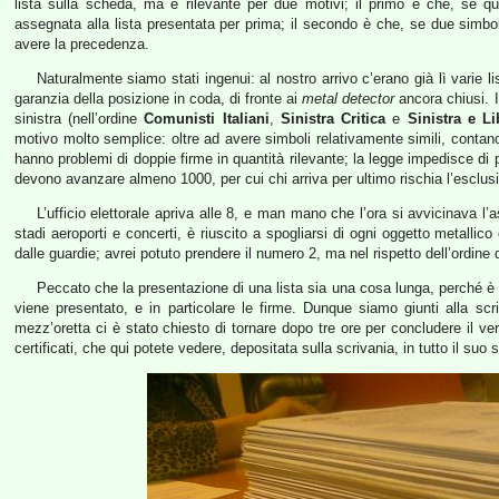
lista sulla scheda, ma è rilevante per due motivi; il primo è che, se qu
assegnata alla lista presentata per prima; il secondo è che, se due simboli
avere la precedenza.
Naturalmente siamo stati ingenui: al nostro arrivo c’erano già lì varie 
garanzia della posizione in coda, di fronte ai
metal detector
ancora chiusi. In
sinistra (nell’ordine
Comunisti Italiani
,
Sinistra Critica
e
Sinistra e Li
motivo molto semplice: oltre ad avere simboli relativamente simili, contano
hanno problemi di doppie firme in quantità rilevante; la legge impedisce di 
devono avanzare almeno 1000, per cui chi arriva per ultimo rischia l’esclus
L’ufficio elettorale apriva alle 8, e man mano che l’ora si avvicinava l’a
stadi aeroporti e concerti, è riuscito a spogliarsi di ogni oggetto metallic
dalle guardie; avrei potuto prendere il numero 2, ma nel rispetto dell’ordine
Peccato che la presentazione di una lista sia una cosa lunga, perché è n
viene presentato, e in particolare le firme. Dunque siamo giunti alla scr
mezz’oretta ci è stato chiesto di tornare dopo tre ore per concludere il ver
certificati, che qui potete vedere, depositata sulla scrivania, in tutto il suo 