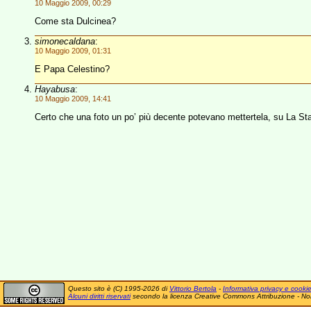
10 Maggio 2009, 00:29
Come sta Dulcinea?
simonecaldana
:
10 Maggio 2009, 01:31
E Papa Celestino?
Hayabusa
:
10 Maggio 2009, 14:41
Certo che una foto un po’ più decente potevano mettertela, su La 
Questo sito è (C) 1995-2026 di
Vittorio Bertola
-
Informativa privacy e cooki
Alcuni diritti riservati
secondo la licenza Creative Commons Attribuzione - No