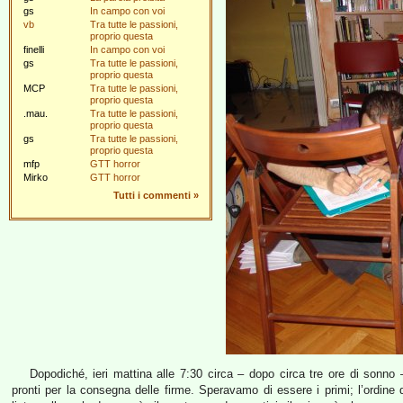
gs
In campo con voi
vb
Tra tutte le passioni,
proprio questa
finelli
In campo con voi
gs
Tra tutte le passioni,
proprio questa
MCP
Tra tutte le passioni,
proprio questa
.mau.
Tra tutte le passioni,
proprio questa
gs
Tra tutte le passioni,
proprio questa
mfp
GTT horror
Mirko
GTT horror
Tutti i commenti
»
Dopodiché, ieri mattina alle 7:30 circa – dopo circa tre ore di sonno 
pronti per la consegna delle firme. Speravamo di essere i primi; l’ordine 