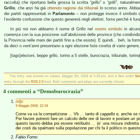
raccolta) che riportano bella grossa la scritta
“grillo”
o
“grilli”
, naturalme
Grillo
, che anzi ha già
ottenuto ragione dai tribunali
lo scorso anno. Abbiam
dei partiti rappresentati in
Parlamento
– non protegge invece il simbolo d
l’evidente confusione che questo genererà negli elettori, forse perché è funzio
In più noi non abbiamo il nome di Grillo nel
nostro simbolo
in alcuna
coerenza con la sua posizione sull’abolizione delle province (che condividi
la Provincia nelle mani dei partiti fino a che esiste). E quindi… beh, la f
da dieci o vent’anni presentano a ogni elezione liste civetta di vario gener
[tags]elezioni, beppe grillo, torino a 5 stelle, burocrazia, tribunale, torino
This entry was posted on sabato, Maggio 9th, 2009 at 9:28 pm, and is filed under
Sin
entry through the
RSS 2.0
feed. Both comments and pings are currently closed.
4 commenti a “Demoburocrazia”
mfp
:
9 Maggio 2009, 22:34
Come va va la competizione … Vb … tanto di cappello e, anche se n
Per favore potresti fare un calcolo delle ore di lavoro e postare un 
questo lavoro debba poi essere retribuito … (e’ una misura indiretta
dei costi da spalmare sulla popolazione per chi fa il politico in ques
Fabio Forno
: