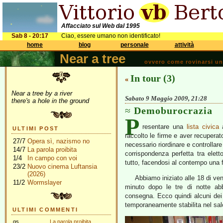
Affacciato sul Web dal 1995
Sab 8 - 20:17
Ciao, essere umano non identificato!
home
blog
personale
attività
Near a tree
ovvero come rovinarsi una 
In tour (3)
«
Near a tree by a river
Sabato 9 Maggio 2009, 21:28
there's a hole in the ground
Demoburocrazia
P
resentare una
lista civica
a
ULTIMI POST
raccolto le firme e aver recuperato 
27/7
Opera sì, nazismo no
necessario riordinare e controllare 
14/7
La parola proibita
corrispondenza perfetta tra eletto
1/4
In campo con voi
tutto, facendosi al contempo una fo
23/2
Nuovo cinema Luftansia
(2026)
Abbiamo iniziato alle 18 di ven
11/2
Wormslayer
minuto dopo le tre di notte abb
consegna. Ecco quindi alcuni dei
temporaneamente stabilita nel sal
ULTIMI COMMENTI
gs
La parola proibita