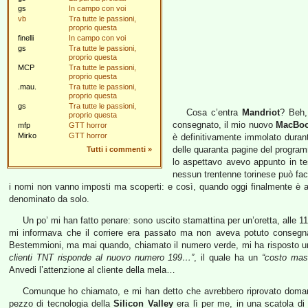
gs
In campo con voi
vb
Tra tutte le passioni,
proprio questa
finelli
In campo con voi
gs
Tra tutte le passioni,
proprio questa
MCP
Tra tutte le passioni,
proprio questa
.mau.
Tra tutte le passioni,
proprio questa
gs
Tra tutte le passioni,
Cosa c’entra
Mandriot
? Beh,
proprio questa
consegnato, il mio nuovo
MacBoo
mfp
GTT horror
Mirko
GTT horror
è definitivamente immolato duran
delle quaranta pagine del progra
Tutti i commenti
»
lo aspettavo avevo appunto in te
nessun trentenne torinese può fac
i nomi non vanno imposti ma scoperti: e così, quando oggi finalmente è a
denominato da solo.
Un po’ mi han fatto penare: sono uscito stamattina per un’oretta, alle 1
mi informava che il corriere era passato ma non aveva potuto conseg
Bestemmioni, ma mai quando, chiamato il numero verde, mi ha risposto u
clienti TNT risponde al nuovo numero 199…”
, il quale ha un
“costo mas
Anvedi l’attenzione al cliente della mela…
Comunque ho chiamato, e mi han detto che avrebbero riprovato domani;
pezzo di tecnologia della
Silicon Valley
era lì per me, in una scatola di