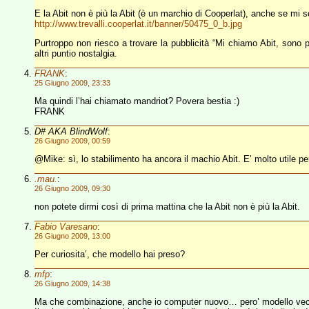
E la Abit non è più la Abit (è un marchio di Cooperlat), anche se mi 
http://www.trevalli.cooperlat.it/banner/50475_0_b.jpg
Purtroppo non riesco a trovare la pubblicità “Mi chiamo Abit, sono 
altri puntio nostalgia.
FRANK
:
25 Giugno 2009, 23:33
Ma quindi l’hai chiamato mandriot? Povera bestia :)
FRANK
D# AKA BlindWolf
:
26 Giugno 2009, 00:59
@Mike: sì, lo stabilimento ha ancora il machio Abit. E’ molto utile pe
.mau.
:
26 Giugno 2009, 09:30
non potete dirmi così di prima mattina che la Abit non è più la Abit.
Fabio Varesano
:
26 Giugno 2009, 13:00
Per curiosita’, che modello hai preso?
mfp
:
26 Giugno 2009, 14:38
Ma che combinazione, anche io computer nuovo… pero’ modello vecch