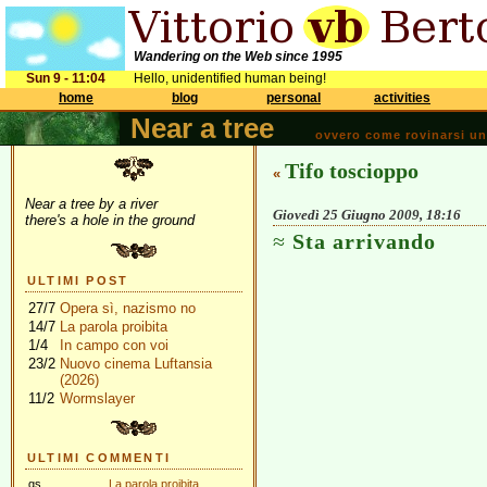
Wandering on the Web since 1995
Sun 9 - 11:04
Hello, unidentified human being!
home
blog
personal
activities
Near a tree
ovvero come rovinarsi una 
Tifo toscioppo
«
Near a tree by a river
Giovedì 25 Giugno 2009, 18:16
there's a hole in the ground
Sta arrivando
ULTIMI POST
27/7
Opera sì, nazismo no
14/7
La parola proibita
1/4
In campo con voi
23/2
Nuovo cinema Luftansia
(2026)
11/2
Wormslayer
ULTIMI COMMENTI
gs
La parola proibita