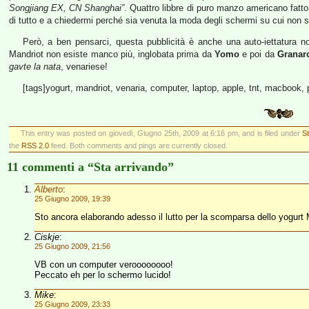
Songjiang EX, CN Shanghai”
. Quattro libbre di puro manzo americano fatto
di tutto e a chiedermi perché sia venuta la moda degli schermi su cui non si 
Però, a ben pensarci, questa pubblicità è anche una auto-iettatura non
Mandriot non esiste manco più, inglobata prima da
Yomo
e poi da
Granar
gavte la nata
, venariese!
[tags]yogurt, mandriot, venaria, computer, laptop, apple, tnt, macbook, p
This entry was posted on giovedì, Giugno 25th, 2009 at 6:16 pm, and is filed under
St
the
RSS 2.0
feed. Both comments and pings are currently closed.
11 commenti a “Sta arrivando”
Alberto
:
25 Giugno 2009, 19:39
Sto ancora elaborando adesso il lutto per la scomparsa dello yogur
Ciskje
:
25 Giugno 2009, 21:56
VB con un computer veroooooooo!
Peccato eh per lo schermo lucido!
Mike
:
25 Giugno 2009, 23:33