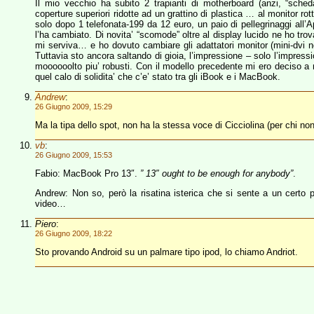
Il mio vecchio ha subito 2 trapianti di motherboard (anzi, “scheda
coperture superiori ridotte ad un grattino di plastica … al monitor rot
solo dopo 1 telefonata-199 da 12 euro, un paio di pellegrinaggi all
l’ha cambiato. Di novita’ “scomode” oltre al display lucido ne ho trov
mi serviva… e ho dovuto cambiare gli adattatori monitor (mini-dvi
Tuttavia sto ancora saltando di gioia, l’impressione – solo l’impress
moooooolto piu’ robusti. Con il modello precedente mi ero deciso a
quel calo di solidita’ che c’e’ stato tra gli iBook e i MacBook.
Andrew
:
26 Giugno 2009, 15:29
Ma la tipa dello spot, non ha la stessa voce di Cicciolina (per chi n
vb
:
26 Giugno 2009, 15:53
Fabio: MacBook Pro 13″.
” 13″ ought to be enough for anybody”
.
Andrew: Non so, però la risatina isterica che si sente a un certo p
video…
Piero
:
26 Giugno 2009, 18:22
Sto provando Android su un palmare tipo ipod, lo chiamo Andriot.