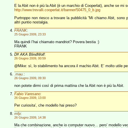
E la Abit non è più la Abit (è un marchio di Cooperlat), anche se mi 
http://www.trevalli.cooperlat.it/banner/50475_0_b.jpg
Purtroppo non riesco a trovare la pubblicità “Mi chiamo Abit, sono 
altri puntio nostalgia.
FRANK
:
25 Giugno 2009, 23:33
Ma quindi l’hai chiamato mandriot? Povera bestia :)
FRANK
D# AKA BlindWolf
:
26 Giugno 2009, 00:59
@Mike: sì, lo stabilimento ha ancora il machio Abit. E’ molto utile pe
.mau.
:
26 Giugno 2009, 09:30
non potete dirmi così di prima mattina che la Abit non è più la Abit.
Fabio Varesano
:
26 Giugno 2009, 13:00
Per curiosita’, che modello hai preso?
mfp
:
26 Giugno 2009, 14:38
Ma che combinazione, anche io computer nuovo… pero’ modello vecch