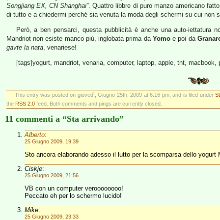
Songjiang EX, CN Shanghai”
. Quattro libbre di puro manzo americano fatto
di tutto e a chiedermi perché sia venuta la moda degli schermi su cui non si 
Però, a ben pensarci, questa pubblicità è anche una auto-iettatura non
Mandriot non esiste manco più, inglobata prima da
Yomo
e poi da
Granar
gavte la nata
, venariese!
[tags]yogurt, mandriot, venaria, computer, laptop, apple, tnt, macbook, p
This entry was posted on giovedì, Giugno 25th, 2009 at 6:16 pm, and is filed under
St
the
RSS 2.0
feed. Both comments and pings are currently closed.
11 commenti a “Sta arrivando”
Alberto
:
25 Giugno 2009, 19:39
Sto ancora elaborando adesso il lutto per la scomparsa dello yogur
Ciskje
:
25 Giugno 2009, 21:56
VB con un computer veroooooooo!
Peccato eh per lo schermo lucido!
Mike
:
25 Giugno 2009, 23:33