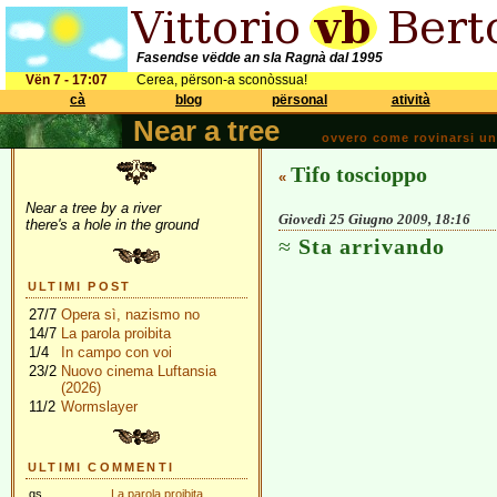
Fasendse vëdde an sla Ragnà dal 1995
Vën 7 - 17:07
Cerea, përson-a sconòssua!
cà
blog
përsonal
atività
Near a tree
ovvero come rovinarsi una 
Tifo toscioppo
«
Near a tree by a river
Giovedì 25 Giugno 2009, 18:16
there's a hole in the ground
Sta arrivando
ULTIMI POST
27/7
Opera sì, nazismo no
14/7
La parola proibita
1/4
In campo con voi
23/2
Nuovo cinema Luftansia
(2026)
11/2
Wormslayer
ULTIMI COMMENTI
gs
La parola proibita