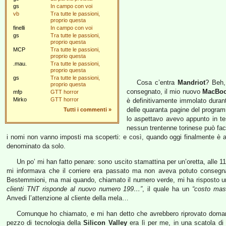
gs
In campo con voi
vb
Tra tutte le passioni,
proprio questa
finelli
In campo con voi
gs
Tra tutte le passioni,
proprio questa
MCP
Tra tutte le passioni,
proprio questa
.mau.
Tra tutte le passioni,
proprio questa
gs
Tra tutte le passioni,
Cosa c’entra
Mandriot
? Beh,
proprio questa
consegnato, il mio nuovo
MacBoo
mfp
GTT horror
Mirko
GTT horror
è definitivamente immolato duran
delle quaranta pagine del progra
Tutti i commenti
»
lo aspettavo avevo appunto in te
nessun trentenne torinese può fac
i nomi non vanno imposti ma scoperti: e così, quando oggi finalmente è a
denominato da solo.
Un po’ mi han fatto penare: sono uscito stamattina per un’oretta, alle 1
mi informava che il corriere era passato ma non aveva potuto conseg
Bestemmioni, ma mai quando, chiamato il numero verde, mi ha risposto u
clienti TNT risponde al nuovo numero 199…”
, il quale ha un
“costo mas
Anvedi l’attenzione al cliente della mela…
Comunque ho chiamato, e mi han detto che avrebbero riprovato domani;
pezzo di tecnologia della
Silicon Valley
era lì per me, in una scatola di