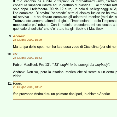
Il mio vecchio ha subito 2 trapianti di motherboard (anzi, “scheda
coperture superiori ridotte ad un grattino di plastica … al monitor rot
solo dopo 1 telefonata-199 da 12 euro, un paio di pellegrinaggi all
l’ha cambiato. Di novita’ “scomode” oltre al display lucido ne ho trov
mi serviva… e ho dovuto cambiare gli adattatori monitor (mini-dvi
Tuttavia sto ancora saltando di gioia, l’impressione – solo l’impress
moooooolto piu’ robusti. Con il modello precedente mi ero deciso a
quel calo di solidita’ che c’e’ stato tra gli iBook e i MacBook.
Andrew
:
26 Giugno 2009, 15:29
Ma la tipa dello spot, non ha la stessa voce di Cicciolina (per chi n
vb
:
26 Giugno 2009, 15:53
Fabio: MacBook Pro 13″.
” 13″ ought to be enough for anybody”
.
Andrew: Non so, però la risatina isterica che si sente a un certo p
video…
Piero
:
26 Giugno 2009, 18:22
Sto provando Android su un palmare tipo ipod, lo chiamo Andriot.