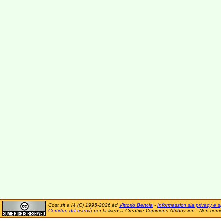
Cost sit a l'è (C) 1995-2026 ëd
Vittorio Bertola
-
Informassion sla privacy e si
Certidun drit riservà
për la licensa Creative Commons Atribussion - Nen comer