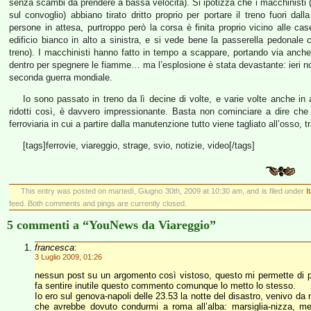
senza scambi da prendere a bassa velocità). Si ipotizza che i macchinisti 
sul convoglio) abbiano tirato dritto proprio per portare il treno fuori da
persone in attesa, purtroppo però la corsa è finita proprio vicino alle cas
edificio bianco in alto a sinistra, e si vede bene la passerella pedonale
treno). I macchinisti hanno fatto in tempo a scappare, portando via anche
dentro per spegnere le fiamme… ma l’esplosione è stata devastante: ieri n
seconda guerra mondiale.
Io sono passato in treno da lì decine di volte, e varie volte anche in 
ridotti così, è davvero impressionante. Basta non cominciare a dire che il
ferroviaria in cui a partire dalla manutenzione tutto viene tagliato all’osso, tr
[tags]ferrovie, viareggio, strage, svio, notizie, video[/tags]
This entry was posted on martedì, Giugno 30th, 2009 at 10:30 am, and is filed under
I
feed. Both comments and pings are currently closed.
5 commenti a “YouNews da Viareggio”
francesca
:
3 Luglio 2009, 01:26
nessun post su un argomento così vistoso, questo mi permette di p
fa sentire inutile questo commento comunque lo metto lo stesso.
Io ero sul genova-napoli delle 23.53 la notte del disastro, venivo da 
che avrebbe dovuto condurmi a roma all’alba: marsiglia-nizza, mez