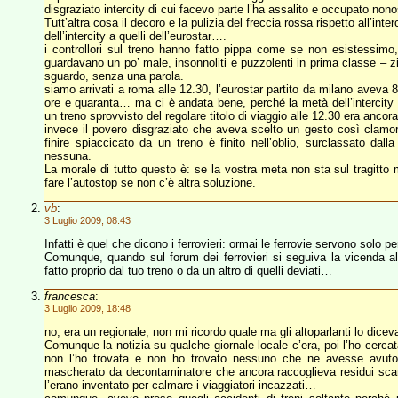
disgraziato intercity di cui facevo parte l’ha assalito e occupato nonos
Tutt’altra cosa il decoro e la pulizia del freccia rossa rispetto all’inte
dell’intercity a quelli dell’eurostar….
i controllori sul treno hanno fatto pippa come se non esistessimo, 
guardavano un po’ male, insonnoliti e puzzolenti in prima classe – 
sguardo, senza una parola.
siamo arrivati a roma alle 12.30, l’eurostar partito da milano aveva 
ore e quaranta… ma ci è andata bene, perché la metà dell’intercity 
un treno sprovvisto del regolare titolo di viaggio alle 12.30 era ancor
invece il povero disgraziato che aveva scelto un gesto così clamor
finire spiaccicato da un treno è finito nell’oblio, surclassato dalla
nessuna.
La morale di tutto questo è: se la vostra meta non sta sul tragitto 
fare l’autostop se non c’è altra soluzione.
vb
:
3 Luglio 2009, 08:43
Infatti è quel che dicono i ferrovieri: ormai le ferrovie servono solo
Comunque, quando sul forum dei ferrovieri si seguiva la vicenda al 
fatto proprio dal tuo treno o da un altro di quelli deviati…
francesca
:
3 Luglio 2009, 18:48
no, era un regionale, non mi ricordo quale ma gli altoparlanti lo dice
Comunque la notizia su qualche giornale locale c’era, poi l’ho cerc
non l’ho trovata e non ho trovato nessuno che ne avesse avuto
mascherato da decontaminatore che ancora raccoglieva residui scarl
l’erano inventato per calmare i viaggiatori incazzati…