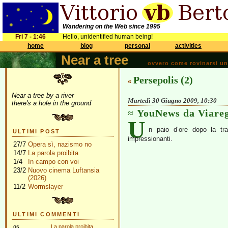
Wandering on the Web since 1995
Fri 7 - 1:46
Hello, unidentified human being!
home
blog
personal
activities
Near a tree
ovvero come rovinarsi una 
Persepolis (2)
«
Near a tree by a river
Martedì 30 Giugno 2009, 10:30
there's a hole in the ground
YouNews da Viare
U
n paio d’ore dopo la tr
ULTIMI POST
impressionanti.
27/7
Opera sì, nazismo no
14/7
La parola proibita
1/4
In campo con voi
23/2
Nuovo cinema Luftansia
(2026)
11/2
Wormslayer
ULTIMI COMMENTI
gs
La parola proibita