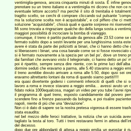
ventimiglia-genova, ancora cinquanta minuti di sosta. E infine geno
prenotare su un treno italiano e a ventimiglia mi dicono che non ce 
eventuale lettore accorto? ma perché il sito di trenitalia è totalment
tragitto scelto, se cerchi di comprare cliccando sul pulsante “compra
ma la soluzione scelta non è acquistabile”, e col piffero che ci met
soluzione “acquistabile”, chissà quali e quante sorprese mi riserverebbe
Mi sono trovata a ringraziare qualche dio della lunga sosta a ventimi
maggiori possibilità di incrociare la bomba di viareggio.
comunque, il treno è partito puntuale da genova alle 23.53 come se ni
fermato subito dopo a sestri levante per una lunghissima sosta esten
avere è stata da parte dei poliziotti ai binari, che ci hanno detto ch
si liberassero i binari, una cosa banale come se si fosse rovesciato 
si è fermato nuovamente a la spezia per un bel po’, dove un treno pro
dai familiari che avevano visto il telegiornale, ci hanno detto un po’ me
poi è ripartito, sempre senza dire niente, con le prime luci dell’alb
dormire seduti che eravamo a parma, alle 5.40 stavamo a reggio emil
il treno avrebbe dovuto arrivare a roma alle 5.50, dopo qusi sei or
eravamo altrettanto lontani da roma di quando siamo partiti!!!!
era quasi divertente godersi i commenti inferociti di quelli che si s
lavoro a roma e invece stavano a reggio emilia… avessi avuto un ce
fidato nokia 1000equalcosa, magari un video per you tube l’avrei ripr
il programma di quel treno, esposto candidamente dal povero perso
scendere fino a firenze passando da bologna, e poi risalire pazientem
napoli, niente di più che una “deviazione”.
Non ci è dato di sapere se la nostra pretesa vigorosa di essere trasfe
stata esaudita:
nel bel mezzo delle feroci trattative, la notizia che un suicida avev
tagliato la testa al toro. Tutti i treni restavano fermi in attesa dell’
del decesso.
dopo due ore abbondanti di attesa a reggio emilia un eurostar è ri