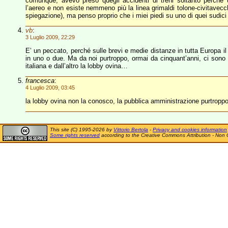
comunque, avevo preso quegli accidenti di treni soltanto perché 
l’aereo e non esiste nemmeno più la linea grimaldi tolone-civitavec
spiegazione), ma penso proprio che i miei piedi su uno di quei sudici
vb
:
3 Luglio 2009, 22:29
E’ un peccato, perché sulle brevi e medie distanze in tutta Europa il
in uno o due. Ma da noi purtroppo, ormai da cinquant’anni, ci sono d
italiana e dall’altro la lobby ovina…
francesca
:
4 Luglio 2009, 03:45
la lobby ovina non la conosco, la pubblica amministrazione purtroppo
This site (C) 1995-2026 by
Vittorio Bertola
-
Privacy and cookies information
Some rights reserved
according to the Creative Commons Attribution - Non 