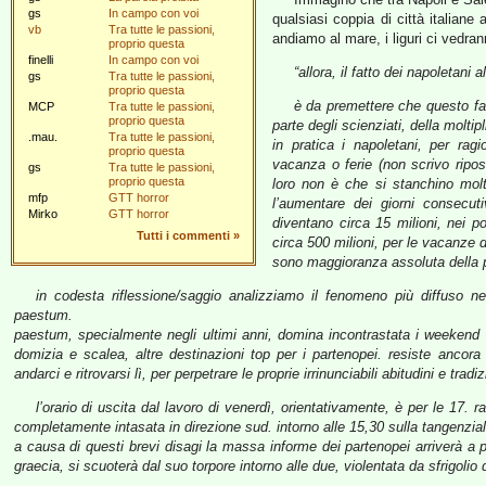
gs
In campo con voi
qualsiasi coppia di città italian
vb
Tra tutte le passioni,
andiamo al mare, i liguri ci vedra
proprio questa
finelli
In campo con voi
“allora, il fatto dei napoletani
gs
Tra tutte le passioni,
proprio questa
è da premettere che questo fat
MCP
Tra tutte le passioni,
proprio questa
parte degli scienziati, della molti
.mau.
Tra tutte le passioni,
in pratica i napoletani, per ragio
proprio questa
vacanza o ferie (non scrivo ripo
gs
Tra tutte le passioni,
proprio questa
loro non è che si stanchino molt
mfp
GTT horror
l’aumentare dei giorni consecut
Mirko
GTT horror
diventano circa 15 milioni, nei po
Tutti i commenti
»
circa 500 milioni, per le vacanze d
sono maggioranza assoluta della p
in codesta riflessione/saggio analizziamo il fenomeno più diffuso ne
paestum.
paestum, specialmente negli ultimi anni, domina incontrastata i weekend 
domizia e scalea, altre destinazioni top per i partenopei. resiste ancor
andarci e ritrovarsi lì, per perpetrare le proprie irrinunciabili abitudini e tradiz
l’orario di uscita dal lavoro di venerdì, orientativamente, è per le 17. r
completamente intasata in direzione sud. intorno alle 15,30 sulla tangenziale 
a causa di questi brevi disagi la massa informe dei partenopei arriverà a p
graecia, si scuoterà dal suo torpore intorno alle due, violentata da sfrigolio