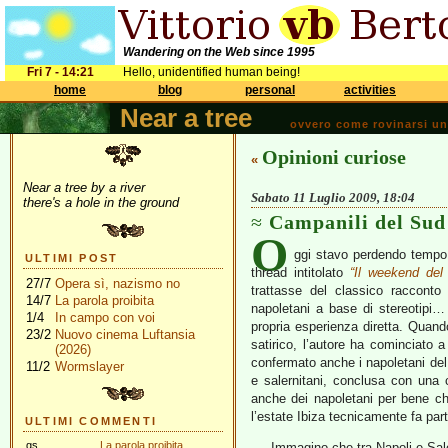
Wandering on the Web since 1995
Fri 7 - 14:21
Hello, unidentified human being!
home
blog
personal
activities
Near a tree
ovvero come rovinarsi una 
Opinioni curiose
«
Near a tree by a river
Sabato 11 Luglio 2009, 18:04
there's a hole in the ground
Campanili del Sud
O
ggi stavo perdendo tempo 
ULTIMI POST
thread intitolato
“Il weekend del
27/7
Opera sì, nazismo no
trattasse del classico raccont
14/7
La parola proibita
napoletani a base di stereotipi…
1/4
In campo con voi
propria esperienza diretta. Quando
23/2
Nuovo cinema Luftansia
satirico, l’autore ha cominciato 
(2026)
confermato anche i napoletani del 
11/2
Wormslayer
e salernitani, conclusa con una 
anche dei napoletani per bene ch
l’estate Ibiza tecnicamente fa pa
ULTIMI COMMENTI
gs
La parola proibita
Immagino che tra Napoli e Sale