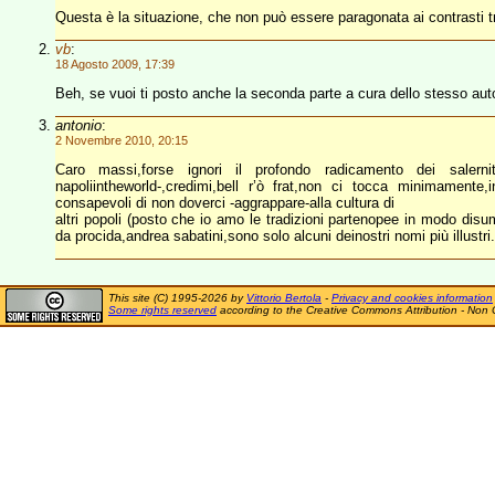
Questa è la situazione, che non può essere paragonata ai contrasti tr
vb
:
18 Agosto 2009, 17:39
Beh, se vuoi ti posto anche la seconda parte a cura dello stesso aut
antonio
:
2 Novembre 2010, 20:15
Caro massi,forse ignori il profondo radicamento dei salernita
napoliintheworld-,credimi,bell r’ò frat,non ci tocca minimamen
consapevoli di non doverci -aggrappare-alla cultura di
altri popoli (posto che io amo le tradizioni partenopee in modo disum
da procida,andrea sabatini,sono solo alcuni deinostri nomi più illustri.
This site (C) 1995-2026 by
Vittorio Bertola
-
Privacy and cookies information
Some rights reserved
according to the Creative Commons Attribution - Non 