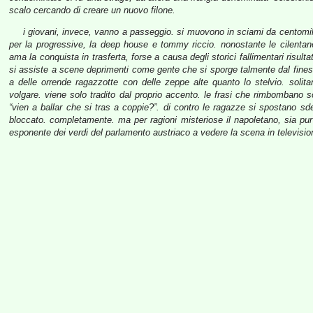
scalo cercando di creare un nuovo filone.
i giovani, invece, vanno a passeggio. si muovono in sciami da centomil
per la progressive, la deep house e tommy riccio. nonostante le cilentan
ama la conquista in trasferta, forse a causa degli storici fallimentari risult
si assiste a scene deprimenti come gente che si sporge talmente dal finestri
a delle orrende ragazzotte con delle zeppe alte quanto lo stelvio. solita
volgare. viene solo tradito dal proprio accento. le frasi che rimbombano so
“vien a ballar che si tras a coppie?”. di contro le ragazze si spostano s
bloccato. completamente. ma per ragioni misteriose il napoletano, sia pu
esponente dei verdi del parlamento austriaco a vedere la scena in televisio