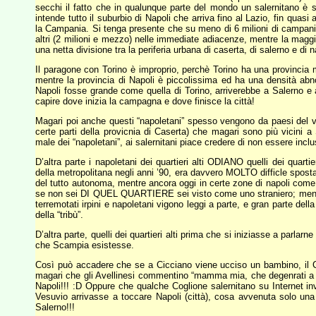
secchi il fatto che in qualunque parte del mondo un salernitano è
intende tutto il suburbio di Napoli che arriva fino al Lazio, fin quas
la Campania. Si tenga presente che su meno di 6 milioni di campani, pi
altri (2 milioni e mezzo) nelle immediate adiacenze, mentre la maggior
una netta divisione tra la periferia urbana di caserta, di salerno e di
Il paragone con Torino è improprio, perchè Torino ha una provincia 
mentre la provincia di Napoli è piccolissima ed ha una densità abno
Napoli fosse grande come quella di Torino, arriverebbe a Salerno e a
capire dove inizia la campagna e dove finisce la città!
Magari poi anche questi “napoletani” spesso vengono da paesi del v
certe parti della provicnia di Caserta) che magari sono più vicin
male dei “napoletani”, ai salernitani piace credere di non essere incl
D’altra parte i napoletani dei quartieri alti ODIANO quelli dei quart
della metropolitana negli anni ’90, era davvero MOLTO difficle sposta
del tutto autonoma, mentre ancora oggi in certe zone di napoli come 
se non sei DI QUEL QUARTIERE sei visto come uno straniero; mentre n
terremotati irpini e napoletani vigono leggi a parte, e gran parte della
della “tribù”.
D’altra parte, quelli dei quartieri alti prima che si iniziasse a parl
che Scampia esistesse.
Così può accadere che se a Cicciano viene ucciso un bambino, il C
magari che gli Avellinesi commentino “mamma mia, che degenrati 
Napoli!!! :D Oppure che qualche Coglione salernitano su Internet in
Vesuvio arrivasse a toccare Napoli (città), cosa avvenuta solo una 
Salerno!!!