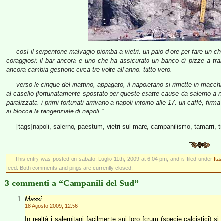
così il serpentone malvagio piomba a vietri. un paio d’ore per fare un ch
coraggiosi: il bar ancora e uno che ha assicurato un banco di pizze a tranci
ancora cambia gestione circa tre volte all’anno. tutto vero.
verso le cinque del mattino, appagato, il napoletano si rimette in macchin
al casello (fortunatamente spostato per queste esatte cause da salerno a no
paralizzata. i primi fortunati arrivano a napoli intorno alle 17. un caffè, firma 
si blocca la tangenziale di napoli.”
[tags]napoli, salerno, paestum, vietri sul mare, campanilismo, tamarri, t
This entry was posted on sabato, Luglio 11th, 2009 at 6:04 pm, and is filed under
Ita
feed. Both comments and pings are currently closed.
3 commenti a “Campanili del Sud”
Massi
:
18 Agosto 2009, 12:56
In realtà i salernitani facilmente sui loro forum (specie calcistici) 