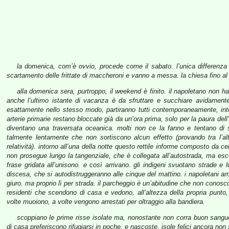
la domenica, com’è ovvio, procede come il sabato. l’unica differenza
scartamento delle frittate di maccheroni e vanno a messa. la chiesa fino a
alla domenica sera, purtroppo, il weekend è finito. il napoletano non ha 
anche l’ultimo istante di vacanza è da sfruttare e succhiare avidament
esattamente nello stesso modo, partiranno tutti contemporaneamente, intor
arterie primarie restano bloccate già da un’ora prima, solo per la paura de
diventano una traversata oceanica. molti non ce la fanno e tentano d
talmente lentamente che non sortiscono alcun effetto (provando tra l’altr
relatività). intorno all’una della notte questo rettile informe composto da c
non prosegue lungo la tangenziale, che è collegata all’autostrada, ma esce.
frase gridata all’unisono. e così arrivano. gli indigeni svuotano strade e 
discesa, che si autodistruggeranno alle cinque del mattino. i napoletani ar
giuro. ma proprio lì per strada. il parcheggio è un’abitudine che non conosco
residenti che scendono di casa e vedono, all’altezza della propria punto,
volte muoiono, a volte vengono arrestati per oltraggio alla bandiera.
scoppiano le prime risse isolate ma, nonostante non corra buon sangue
di casa preferiscono rifugiarsi in poche, e nascoste, isole felici ancora non