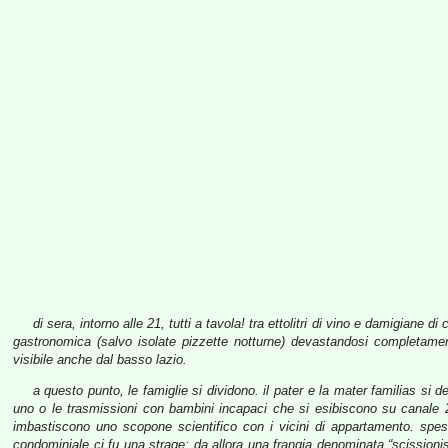
di sera, intorno alle 21, tutti a tavola! tra ettolitri di vino e damigiane d
gastronomica (salvo isolate pizzette notturne) devastandosi completamen
visibile anche dal basso lazio.
a questo punto, le famiglie si dividono. il pater e la mater familias si de
uno o le trasmissioni con bambini incapaci che si esibiscono su canale 2
imbastiscono uno scopone scientifico con i vicini di appartamento. spe
condominiale ci fu una strage; da allora una frangia denominata “scission