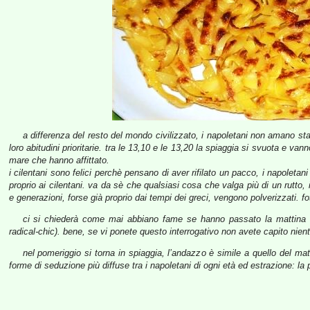
a differenza del resto del mondo civilizzato, i napoletani non amano st
loro abitudini prioritarie. tra le 13,10 e le 13,20 la spiaggia si svuota e vann
mare che hanno affittato.
i cilentani sono felici perchè pensano di aver rifilato un pacco, i napoletan
proprio ai cilentani. va da sè che qualsiasi cosa che valga più di un rutto,
e generazioni, forse già proprio dai tempi dei greci, vengono polverizzati. f
ci si chiederà come mai abbiano fame se hanno passato la mattina tra 
radical-chic). bene, se vi ponete questo interrogativo non avete capito niente
nel pomeriggio si torna in spiaggia, l’andazzo è simile a quello del ma
forme di seduzione più diffuse tra i napoletani di ogni età ed estrazione: la pa