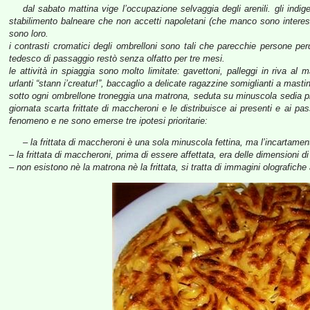
dal sabato mattina vige l’occupazione selvaggia degli arenili. gli indige
stabilimento balneare che non accetti napoletani (che manco sono interes
sono loro.
i contrasti cromatici degli ombrelloni sono tali che parecchie persone perd
tedesco di passaggio restò senza olfatto per tre mesi.
le attività in spiaggia sono molto limitate: gavettoni, palleggi in riva al 
urlanti “stann i’creatur!”, baccaglio a delicate ragazzine somiglianti a mast
sotto ogni ombrellone troneggia una matrona, seduta su minuscola sedia pieg
giornata scarta frittate di maccheroni e le distribuisce ai presenti e ai p
fenomeno e ne sono emerse tre ipotesi prioritarie:
– la frittata di maccheroni è una sola minuscola fettina, ma l’incartament
– la frittata di maccheroni, prima di essere affettata, era delle dimensioni di
– non esistono nè la matrona nè la frittata, si tratta di immagini olografiche a