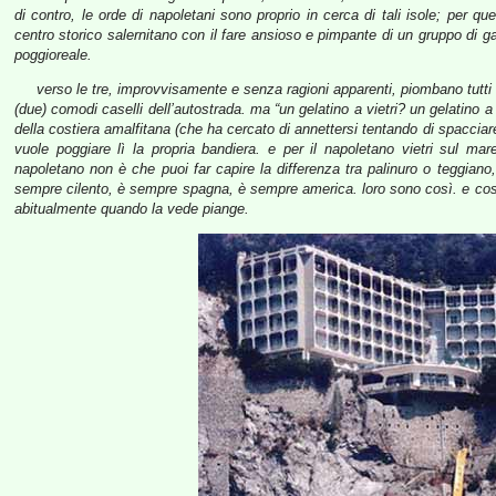
di contro, le orde di napoletani sono proprio in cerca di tali isole; per qu
centro storico salernitano con il fare ansioso e pimpante di un gruppo di gal
poggioreale.
verso le tre, improvvisamente e senza ragioni apparenti, piombano tutti
(due) comodi caselli dell’autostrada. ma “un gelatino a vietri? un gelatino 
della costiera amalfitana (che ha cercato di annettersi tentando di spaccia
vuole poggiare lì la propria bandiera. e per il napoletano vietri sul ma
napoletano non è che puoi far capire la differenza tra palinuro o teggiano,
sempre cilento, è sempre spagna, è sempre america. loro sono così. e così
abitualmente quando la vede piange.