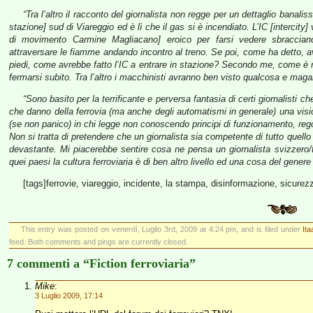
“Tra l’altro il racconto del giornalista non regge per un dettaglio banaliss
stazione] sud di Viareggio ed è lì che il gas si è incendiato. L’IC
[intercity]
di movimento Carmine Magliacano] eroico per farsi vedere sbraccian
attraversare le fiamme andando incontro al treno. Se poi, come ha detto, av
piedi, come avrebbe fatto l’IC a entrare in stazione? Secondo me, come è n
fermarsi subito. Tra l’altro i macchinisti avranno ben visto qualcosa e magar
“Sono basito per la terrificante e perversa fantasia di certi giornalisti
che danno della ferrovia (ma anche degli automatismi in generale) una visi
(se non panico) in chi legge non conoscendo principi di funzionamento, reg
Non si tratta di pretendere che un giornalista sia competente di tutto quello 
devastante. Mi piacerebbe sentire cosa ne pensa un giornalista svizzero/
quei paesi la cultura ferroviaria è di ben altro livello ed una cosa del gen
[tags]ferrovie, viareggio, incidente, la stampa, disinformazione, sicurez
This entry was posted on venerdì, Luglio 3rd, 2009 at 4:24 pm, and is filed under
Ita
feed. Both comments and pings are currently closed.
7 commenti a “Fiction ferroviaria”
Mike
:
3 Luglio 2009, 17:14