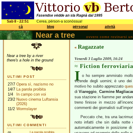
Fasendse vëdde an sla Ragnà dal 1995
Sab 8 - 22:51
Cerea, përson-a sconòssua!
cà
blog
përsonal
atività
Near a tree
ovvero come rovinarsi una 
Ragazzate
«
Near a tree by a river
Venerdì 3 Luglio 2009, 16:24
there's a hole in the ground
Fiction ferroviari
I
o ho sempre ammirato mol
ULTIMI POST
vicende degli uomini; è uno dei
27/7
Opera sì, nazismo no
motivo ho subito apprezzato
ques
14/7
La parola proibita
di
Viareggio
,
Carmine Magliaca
1/4
In campo con voi
sua stazione in fiamme per andare 
23/2
Nuovo cinema Luftansia
treno finisse in mezzo all’ince
(2026)
commenti dei giornalisti sull’impo
11/2
Wormslayer
Peccato che, tra una lacrimucc
noto infatti che sin dalla notte 
ULTIMI COMMENTI
automaticamente in posizione di 
gs
La parola proibita
usavano ad esempio delle palle o