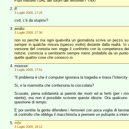
Puoi mettere l’URL del forum dei ferrovieri? TNX!
ff
:
3 Luglio 2009, 17:26
cvd, c’è da stupirsi?
emilio
:
3 Luglio 2009, 17:36
non so perchè ma ogni qualvolta un giornalista scrive un pezzo su fa
sempre in qualche misura (spesso molto) distante dalla realtà. In 
versione del cronista non regge il confronto con la competenza dei 
notizie, comincia a sembrarmi sempre meno probabile da un punto di
quelle quattro cose che conosco io.
mousse
:
3 Luglio 2009, 17:52
“Il problema è che il computer ignorava la tragedia e tirava l’Interci
Si, e la marmotta che confeziona la cioccolata?
Scusate, piena solidarietà ai parenti dei morti ed ai feriti (per i 
niente), ma non è possibile scrivere queste idiozie. Ora qualcuno s
questione di tempo.
E poi sentite la gente difendere i ferrovieri con poca voglia di lavo
di controllo che obbliga il macchinista a premere un pulsante a interva
mfp
:
3 Luglio 2009, 18:12