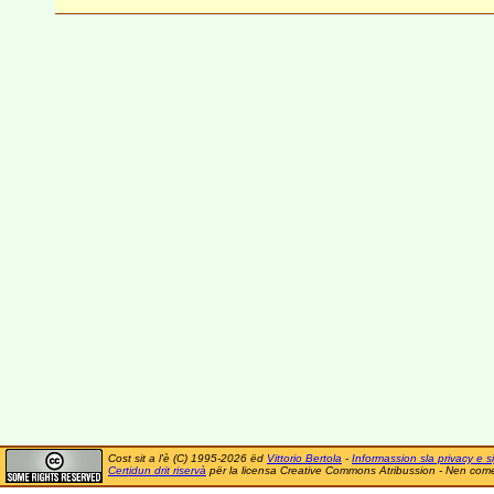
Cost sit a l'è (C) 1995-2026 ëd
Vittorio Bertola
-
Informassion sla privacy e si
Certidun drit riservà
për la licensa Creative Commons Atribussion - Nen comer