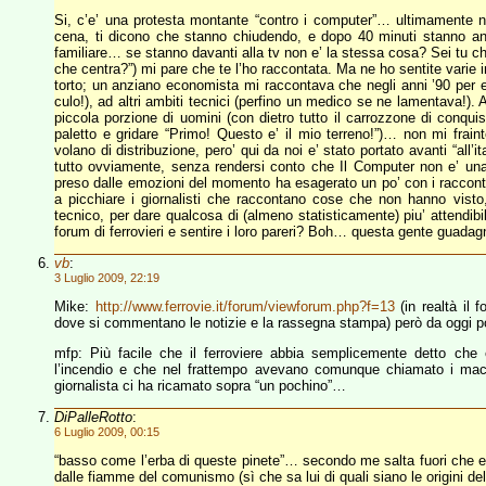
Si, c’e’ una protesta montante “contro i computer”… ultimamente n
cena, ti dicono che stanno chiudendo, e dopo 40 minuti stanno anc
familiare… se stanno davanti alla tv non e’ la stessa cosa? Sei tu che
che centra?”) mi pare che te l’ho raccontata. Ma ne ho sentite varie i
torto; un anziano economista mi raccontava che negli anni ’90 per e
culo!), ad altri ambiti tecnici (perfino un medico se ne lamentava!).
piccola porzione di uomini (con dietro tutto il carrozzone di conqui
paletto e gridare “Primo! Questo e’ il mio terreno!”)… non mi fra
volano di distribuzione, pero’ qui da noi e’ stato portato avanti “all’it
tutto ovviamente, senza rendersi conto che Il Computer non e’ una
preso dalle emozioni del momento ha esagerato un po’ con i raccon
a picchiare i giornalisti che raccontano cose che non hanno visto
tecnico, per dare qualcosa di (almeno statisticamente) piu’ attendibi
forum di ferrovieri e sentire i loro pareri? Boh… questa gente guadag
vb
:
3 Luglio 2009, 22:19
Mike:
http://www.ferrovie.it/forum/viewforum.php?f=13
(in realtà il 
dove si commentano le notizie e la rassegna stampa) però da oggi p
mfp: Più facile che il ferroviere abbia semplicemente detto ch
l’incendio e che nel frattempo avevano comunque chiamato i macch
giornalista ci ha ricamato sopra “un pochino”…
DiPalleRotto
:
6 Luglio 2009, 00:15
“basso come l’erba di queste pinete”… secondo me salta fuori che e
dalle fiamme del comunismo (sì che sa lui di quali siano le origini de