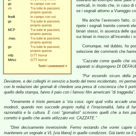
gs
In campo con voi
verticali, in modo che, in caso di r
vb
Tra tutte le passioni,
se i segnali attorno a Viareggio c
proprio questa
finelli
In campo con voi
Ma anche l’avessero fatto, ci
gs
Tra tutte le passioni,
proprio questa
ripete i segnali tramite correnti e
MCP
Tra tutte le passioni,
binari stessi, in assenza delle qu
proprio questa
sui binari in mezzo all’incendio i s
.mau.
Tra tutte le passioni,
proprio questa
Comunque, nel dubbio, ho posta
gs
Tra tutte le passioni,
proprio questa
selezione dei commenti che hanno fa
mfp
GTT horror
Mirko
GTT horror
“Cazzate come quelle che sta
Tutti i commenti
»
apparati si dispongono DI DEFAULT
“Pur essendo sicuro della pro
Deviatore, e dei colleghi in servizio a bordo del treno incidentato, mi perm
con le redazioni dei giornali di chiedere una presa di coscienza che li por
quello della stampa, fanno il paio con i famosi film americani “di traggedia”
“Veramente è triste pensare a ‘sta cosa: ogni qual volta accade una
modesti, quando non succede proprio nulla) è l’irrazionalità, fatta di f
razionalità e la cultura. E così “giornalisti” scrivono quelli che a loro p
corretto è quello che avete utilizzato voi: CAZZATE.”
“Direi decisamente inverosimile. Fermo restando che vorrei capire c
mantenere un segnale a VL [via libera] in quelle condizioni. Già tanto se il