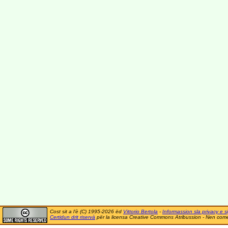
Cost sit a l'è (C) 1995-2026 ëd
Vittorio Bertola
-
Informassion sla privacy e si
Certidun drit riservà
për la licensa Creative Commons Atribussion - Nen comer