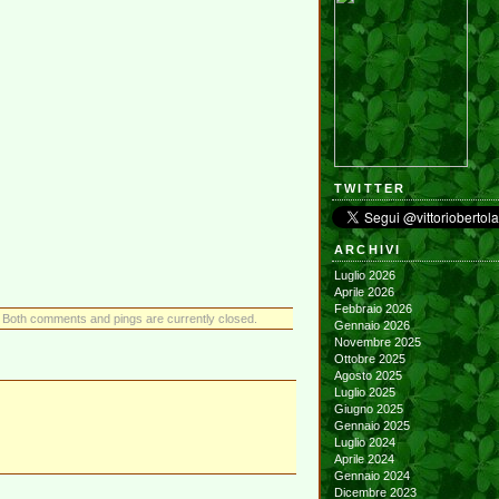
TWITTER
ARCHIVI
Luglio 2026
Aprile 2026
Febbraio 2026
 Both comments and pings are currently closed.
Gennaio 2026
Novembre 2025
Ottobre 2025
Agosto 2025
Luglio 2025
Giugno 2025
Gennaio 2025
Luglio 2024
Aprile 2024
Gennaio 2024
Dicembre 2023