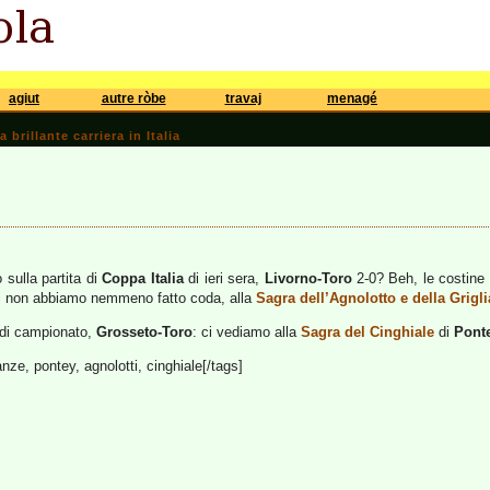
agiut
autre ròbe
travaj
menagé
brillante carriera in Italia
sulla partita di
Coppa Italia
di ieri sera,
Livorno-Toro
2-0? Beh, le costine e
rdi non abbiamo nemmeno fatto coda, alla
Sagra dell’Agnolotto e della Grigli
 di campionato,
Grosseto-Toro
: ci vediamo alla
Sagra del Cinghiale
di
Pont
anze, pontey, agnolotti, cinghiale[/tags]