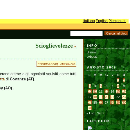
Italiano
English
Piemonteis
Scioglievolezze
INFO
»
:Home:
:About:
Friends&Food
,
VitaDaToro
AGOSTO 2009
rano ottime e gli agnolotti squisiti come tutti
L
M
M
G
V
S
D
ata
di
Cortanze (AT)
.
1
2
3
4
5
6
7
8
9
ey (AO)
.
10
11
12
13
14
15
16
17
18
19
20
21
22
23
24
25
26
27
28
29
30
31
« Lug
Set »
FACEBOOK