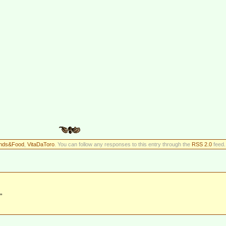
ends&Food
,
VitaDaToro
. You can follow any responses to this entry through the
RSS 2.0
feed.
”