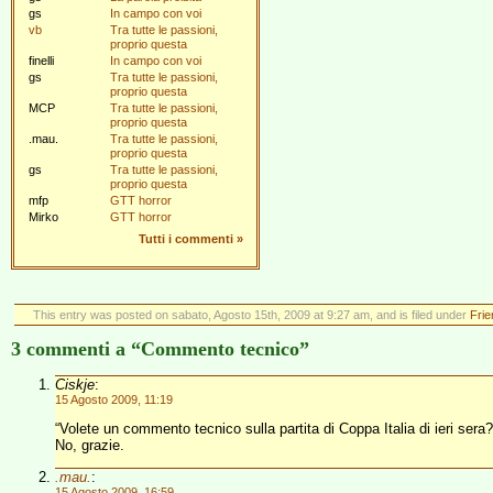
gs
In campo con voi
vb
Tra tutte le passioni,
proprio questa
finelli
In campo con voi
gs
Tra tutte le passioni,
proprio questa
MCP
Tra tutte le passioni,
proprio questa
.mau.
Tra tutte le passioni,
proprio questa
gs
Tra tutte le passioni,
proprio questa
mfp
GTT horror
Mirko
GTT horror
Tutti i commenti
»
This entry was posted on sabato, Agosto 15th, 2009 at 9:27 am, and is filed under
Fri
3 commenti a “Commento tecnico”
Ciskje
:
15 Agosto 2009, 11:19
“Volete un commento tecnico sulla partita di Coppa Italia di ieri sera?
No, grazie.
.mau.
:
15 Agosto 2009, 16:59