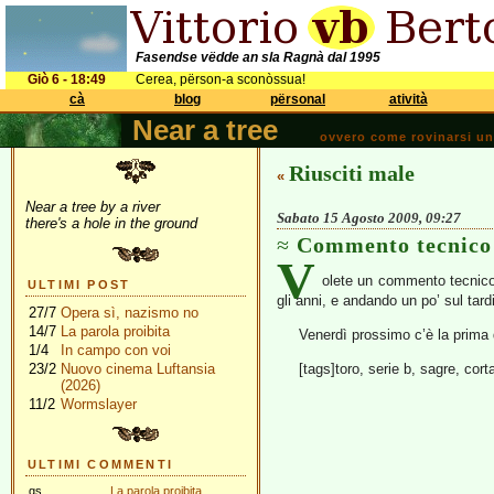
Fasendse vëdde an sla Ragnà dal 1995
Giò 6 - 18:49
Cerea, përson-a sconòssua!
cà
blog
përsonal
atività
Near a tree
ovvero come rovinarsi una 
Riusciti male
«
Near a tree by a river
Sabato 15 Agosto 2009, 09:27
there's a hole in the ground
Commento tecnico
V
olete un commento tecnico 
ULTIMI POST
gli anni, e andando un po’ sul ta
27/7
Opera sì, nazismo no
14/7
La parola proibita
Venerdì prossimo c’è la prima
1/4
In campo con voi
23/2
Nuovo cinema Luftansia
[tags]toro, serie b, sagre, cort
(2026)
11/2
Wormslayer
ULTIMI COMMENTI
gs
La parola proibita