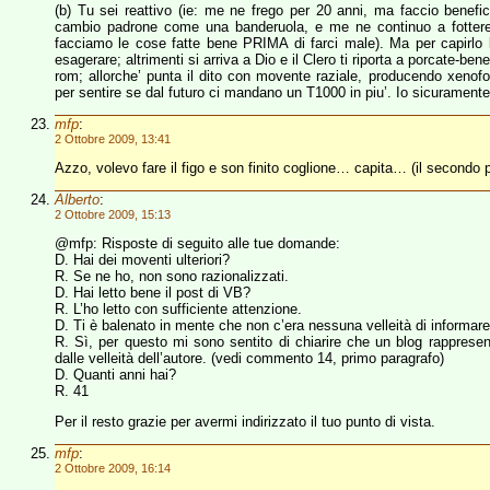
(b) Tu sei reattivo (ie: me ne frego per 20 anni, ma faccio benefic
cambio padrone come una banderuola, e me ne continuo a fottere)
facciamo le cose fatte bene PRIMA di farci male). Ma per capirlo b
esagerare; altrimenti si arriva a Dio e il Clero ti riporta a porcate-be
rom; allorche’ punta il dito con movente raziale, producendo xenof
per sentire se dal futuro ci mandano un T1000 in piu’. Io sicurament
mfp
:
2 Ottobre 2009, 13:41
Azzo, volevo fare il figo e son finito coglione… capita… (il secondo 
Alberto
:
2 Ottobre 2009, 15:13
@mfp: Risposte di seguito alle tue domande:
D. Hai dei moventi ulteriori?
R. Se ne ho, non sono razionalizzati.
D. Hai letto bene il post di VB?
R. L’ho letto con sufficiente attenzione.
D. Ti è balenato in mente che non c’era nessuna velleità di informa
R. Sì, per questo mi sono sentito di chiarire che un blog rappres
dalle velleità dell’autore. (vedi commento 14, primo paragrafo)
D. Quanti anni hai?
R. 41
Per il resto grazie per avermi indirizzato il tuo punto di vista.
mfp
:
2 Ottobre 2009, 16:14