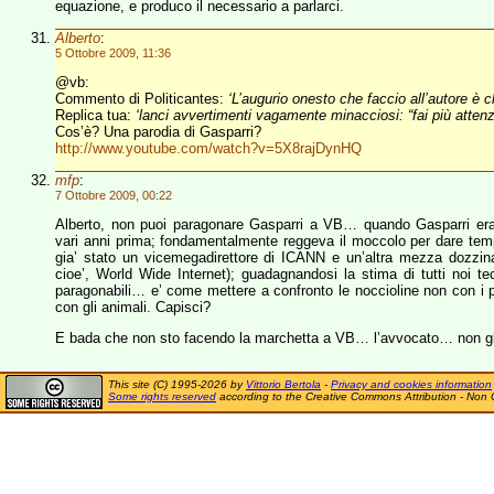
equazione, e produco il necessario a parlarci.
Alberto
:
5 Ottobre 2009, 11:36
@vb:
Commento di Politicantes:
‘L’augurio onesto che faccio all’autore è c
Replica tua:
‘lanci avvertimenti vagamente minacciosi: “fai più attenz
Cos’è? Una parodia di Gasparri?
http://www.youtube.com/watch?v=5X8rajDynHQ
mfp
:
7 Ottobre 2009, 00:22
Alberto, non puoi paragonare Gasparri a VB… quando Gasparri era
vari anni prima; fondamentalmente reggeva il moccolo per dare tempo 
gia’ stato un vicemegadirettore di ICANN e un’altra mezza dozzin
cioe’, World Wide Internet); guadagnandosi la stima di tutti noi te
paragonabili… e’ come mettere a confronto le noccioline non con i 
con gli animali. Capisci?
E bada che non sto facendo la marchetta a VB… l’avvocato… non gli
This site (C) 1995-2026 by
Vittorio Bertola
-
Privacy and cookies information
Some rights reserved
according to the Creative Commons Attribution - Non 