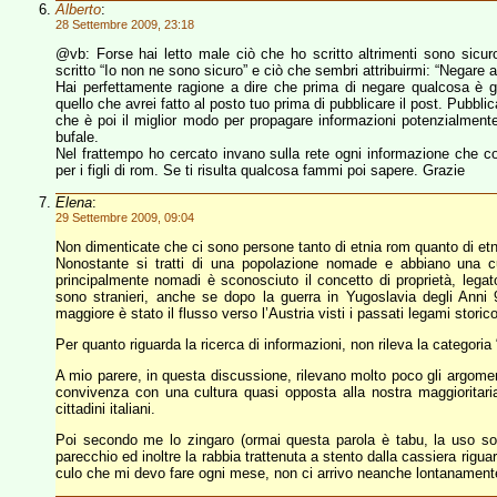
Alberto
:
28 Settembre 2009, 23:18
@vb: Forse hai letto male ciò che ho scritto altrimenti sono sicur
scritto “Io non ne sono sicuro” e ciò che sembri attribuirmi: “Negare a
Hai perfettamente ragione a dire che prima di negare qualcosa è gius
quello che avrei fatto al posto tuo prima di pubblicare il post. Pubblic
che è poi il miglior modo per propagare informazioni potenzialment
bufale.
Nel frattempo ho cercato invano sulla rete ogni informazione che 
per i figli di rom. Se ti risulta qualcosa fammi poi sapere. Grazie
Elena
:
29 Settembre 2009, 09:04
Non dimenticate che ci sono persone tanto di etnia rom quanto di etni
Nonostante si tratti di una popolazione nomade e abbiano una cu
principalmente nomadi è sconosciuto il concetto di proprietà, legato
sono stranieri, anche se dopo la guerra in Yugoslavia degli Anni 90
maggiore è stato il flusso verso l’Austria visti i passati legami storico
Per quanto riguarda la ricerca di informazioni, non rileva la categoria “f
A mio parere, in questa discussione, rilevano molto poco gli argomenti
convivenza con una cultura quasi opposta alla nostra maggioritar
cittadini italiani.
Poi secondo me lo zingaro (ormai questa parola è tabu, la uso sol
parecchio ed inoltre la rabbia trattenuta a stento dalla cassiera rigua
culo che mi devo fare ogni mese, non ci arrivo neanche lontanamente