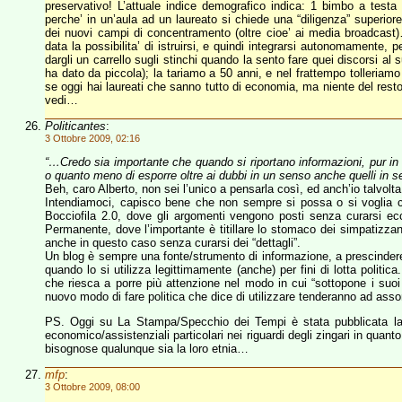
preservativo! L’attuale indice demografico indica: 1 bimbo a testa 
perche’ in un’aula ad un laureato si chiede una “diligenza” superio
dei nuovi campi di concentramento (oltre cioe’ ai media broadcast
data la possibilita’ di istruirsi, e quindi integrarsi autonomament
dargli un carrello sugli stinchi quando la sento fare quei discorsi al
ha dato da piccola); la tariamo a 50 anni, e nel frattempo tolleriamo 
se oggi hai laureati che sanno tutto di economia, ma niente del r
vedi…
Politicantes
:
3 Ottobre 2009, 02:16
“…Credo sia importante che quando si riportano informazioni, pur in for
o quanto meno di esporre oltre ai dubbi in un senso anche quelli in
Beh, caro Alberto, non sei l’unico a pensarla così, ed anch’io talvolta 
Intendiamoci, capisco bene che non sempre si possa o si voglia c
Bocciofila 2.0, dove gli argomenti vengono posti senza curarsi ecc
Permanente, dove l’importante è titillare lo stomaco dei simpatizzanti
anche in questo caso senza curarsi dei “dettagli”.
Un blog è sempre una fonte/strumento di informazione, a prescindere
quando lo si utilizza legittimamente (anche) per fini di lotta politic
che riesca a porre più attenzione nel modo in cui “sottopone i suoi d
nuovo modo di fare politica che dice di utilizzare tenderanno ad assom
PS. Oggi su La Stampa/Specchio dei Tempi è stata pubblicata la
economico/assistenziali particolari nei riguardi degli zingari in quant
bisognose qualunque sia la loro etnia…
mfp
:
3 Ottobre 2009, 08:00