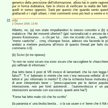
generico della precisione dell’informazione, allora hai in parte ragio
pur in forma dubitativa, fare lo sforzo di verificare la realtà dei f
quelli in senso opposto. Sarà per questo che quando sento questo
grattacieli o i vigili urbani, i miei commenti sono più lesti a venire e 
mfp
:
2 Ottobre 2009, 13:40
Alberto, no, (a) non state rimpallandovi lo stesso concetto e (b) s
malaticce. Hai dei moventi ulteriori? (gia’ razionalizzati o ancora da 
povero Koromonov… o chi per lui… non me ricordo chi era… quello de
“meno caotiche”… cmq, chiunque fosse, adesso sta facendo le piro
andato a mettere postuma all’inizio di questo thread per farlo s
commeno n.6)
(b) Scrivi (in tre riprese):
“Io non ne sono sicuro ma sono sicuro che raccogliere le chiacchier
più raffinati di informare.”
(hai letto bene il post di VB invece di lamentarti che lui non legg
falso?”. Ti e’ balenato in mente che non c’era nessuna velleita’ di i
lettori e’ piu’ informato in merito? E che la richiesta fosse motivat
di aver interpretato bene – “preoccupazione per le derive popolar
intersezione, non per fonti autorevoli… l’autorevolezza e’ un 
intersezioni avvenute con successo: quanti anni hai?)
“Forse hai letto male ciò che ho scritto”
(la paranoia e’ una brutta bestia… o la sai usare o e’ bene che ti fidi 