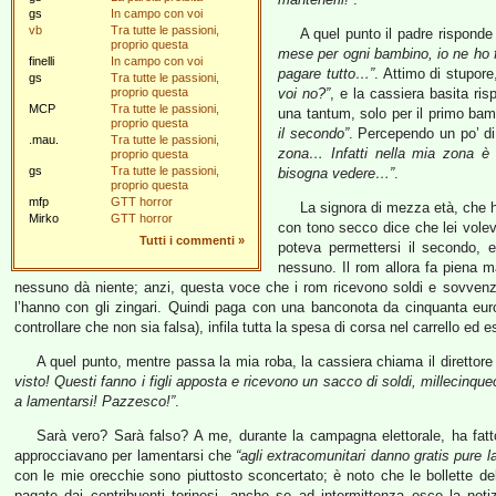
gs
In campo con voi
vb
Tra tutte le passioni,
A quel punto il padre risponde
proprio questa
mese per ogni bambino, io ne ho f
finelli
In campo con voi
pagare tutto…”
. Attimo di stupor
gs
Tra tutte le passioni,
proprio questa
voi no?”
, e la cassiera basita ri
MCP
Tra tutte le passioni,
una tantum, solo per il primo bam
proprio questa
il secondo”
. Percependo un po’ di
.mau.
Tra tutte le passioni,
zona… Infatti nella mia zona è 
proprio questa
gs
Tra tutte le passioni,
bisogna vedere…”
.
proprio questa
mfp
GTT horror
La signora di mezza età, che h
Mirko
GTT horror
con tono secco dice che lei volev
Tutti i commenti
»
poteva permettersi il secondo, e 
nessuno. Il rom allora fa piena m
nessuno dà niente; anzi, questa voce che i rom ricevono soldi e sovvenzi
l’hanno con gli zingari. Quindi paga con una banconota da cinquanta euro 
controllare che non sia falsa), infila tutta la spesa di corsa nel carrello ed e
A quel punto, mentre passa la mia roba, la cassiera chiama il direttore
visto! Questi fanno i figli apposta e ricevono un sacco di soldi, millecinqu
a lamentarsi! Pazzesco!”
.
Sarà vero? Sarà falso? A me, durante la campagna elettorale, ha fatt
approcciavano per lamentarsi che
“agli extracomunitari danno gratis pure l
con le mie orecchie sono piuttosto sconcertato; è noto che le bollette de
pagate dai contribuenti torinesi, anche se ad intermittenza esce la not