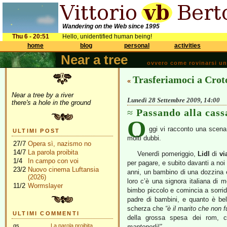
Wandering on the Web since 1995
Thu 6 - 20:51
Hello, unidentified human being!
home
blog
personal
activities
Near a tree
ovvero come rovinarsi una 
Trasferiamoci a Crot
«
Near a tree by a river
Lunedì 28 Settembre 2009, 14:00
there's a hole in the ground
Passando alla cass
O
ggi vi racconto una scena
ULTIMI POST
molti dubbi.
27/7
Opera sì, nazismo no
14/7
La parola proibita
Venerdì pomeriggio,
Lidl
di
vi
1/4
In campo con voi
per pagare, e subito davanti a noi
23/2
Nuovo cinema Luftansia
anni, un bambino di una dozzina e 
(2026)
loro c’è una signora italiana di m
11/2
Wormslayer
bimbo piccolo e comincia a sorrider
padre di bambini, e quanto è bell
scherza che
“è il marito che non 
ULTIMI COMMENTI
della grossa spesa dei rom, 
gs
La parola proibita
mantenerli!”
.