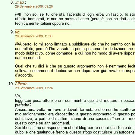
.mau.
:
29 Settembre 2009, 09:26
@ff: non so, sei tu che stai facendo di ogni erba un fascio. Io 
affatto immigrati, e non ho messo becco (perché non ho dati a dis
tecnicamente italiani oppure no.
vb
:
29 Settembre 2009, 11:38
@Alberto: Io mi sono limitato a pubblicare ciò che ho sentito con le 
controllato, perché l’ho vissuto in prima persona. Le deduzioni che 
modo dubitativo, come domande, a cui non ho modo di avere rispos
campo nomadi.
Quel che tu dici è che su questo argomento non è nemmeno lecit
sollevare nemmeno il dubbio se non dopo aver già trovato le risp
d’accordo.
Alberto
:
29 Settembre 2009, 17:26
Vb,
leggi con poca attenzione i commenti o quella di mettere in bocca a
preferita?
Ancora una volta mi trovo a doverti far notare che non ho scritto as
mio ragionamento era circoscritto a questo argomento di questo po
dubitative, a partire dall’affermazione di una cassiera “non è il m
questo come su altri argomenti.
Sei liberissimo di rispondermi che il blog per te non è una fonte d
dubbi e che qualunque freno a questo sfogo costituisce un’autocensur