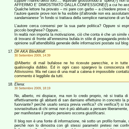
Eppure l’hanno detto loro…
, equivale grossomodo a “spero(?) no
AFFERMO E’ DIMOSTRATO DALLA CONFESSIONE(!) a cui ho assis
Qualche lettore ha provato – mi pare con garbo – a chiedere prove 
l’autore queste prove non le ha esibite (d’altronde non era assolutame
sandamianese
“in fondo si trattava della semplice narrazione di un fa
L’autore cerca consensi per la sua parte politica? Oppure si esp
piccolo borghese? Oppure…
In realtà non importa la motivazione, ciò che conta è che un simile c
di trovarsi di fronte all’ennesima bufala in stile di propaganda proto
opinione sull’attendibilità generale delle informazioni postate sul blog 
D# AKA BlindWolf
:
30 Settembre 2009, 14:39
@Alberto: di mail bufalose ne ho ricevute parecchie, e in tutte 
qualsivoglia dubbio. Ed in ogni caso spargevo la conoscenza rito
Attivissimo. Ma nel caso di una mail a catena è impossibile contattare t
commento è leggibile da tutti.
Elena
:
30 Settembre 2009, 18:19
No, alberto, mi dispiace, ma non lo credo proprio, nè si tratta d
effettivamente gli abitanti di san damiano effettuino in concreto la p
fuorviante? perchè usarlo senza previa verifica? chi verifica?) si tra
sovrastruttura di chi ormai non è più abituato a pensare liberamente
per manifestare il proprio pensiero occorra giustificarsi.
Il blog non è una fonte di informazione, nè sotto un profilo formale,
perchè non lo dimostra con gli stessi parametri pretesi nei confro