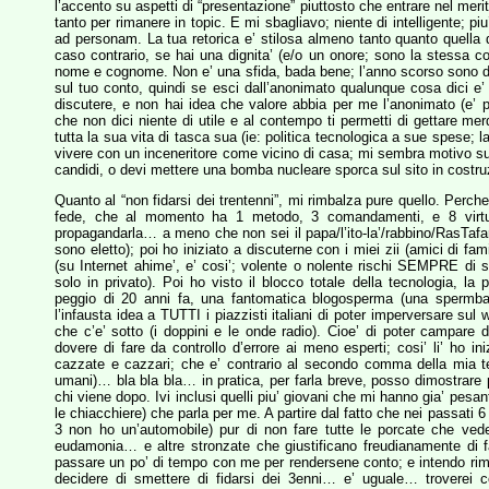
l’accento su aspetti di “presentazione” piuttosto che entrare nel meri
tanto per rimanere in topic. E mi sbagliavo; niente di intelligente; p
ad personam. La tua retorica e’ stilosa almeno tanto quanto quella d
caso contrario, se hai una dignita’ (e/o un onore; sono la stessa c
nome e cognome. Non e’ una sfida, bada bene; l’anno scorso sono di
sul tuo conto, quindi se esci dall’anonimato qualunque cosa dici e
discutere, e non hai idea che valore abbia per me l’anonimato (e’ pa
che non dici niente di utile e al contempo ti permetti di gettare mer
tutta la sua vita di tasca sua (ie: politica tecnologica a sue spese; 
vivere con un inceneritore come vicino di casa; mi sembra motivo suf
candidi, o devi mettere una bomba nucleare sporca sul sito in costruz
Quanto al “non fidarsi dei trentenni”, mi rimbalza pure quello. Perche
fede, che al momento ha 1 metodo, 3 comandamenti, e 8 virtu’
propagandarla… a meno che non sei il papa/l’ito-la’/rabbino/RasTafari
sono eletto); poi ho iniziato a discuterne con i miei zii (amici di fam
(su Internet ahime’, e’ cosi’; volente o nolente rischi SEMPRE di sp
solo in privato). Poi ho visto il blocco totale della tecnologia, la
peggio di 20 anni fa, una fantomatica blogosperma (una spermb
l’infausta idea a TUTTI i piazzisti italiani di poter imperversare sul
che c’e’ sotto (i doppini e le onde radio). Cioe’ di poter campar
dovere di fare da controllo d’errore ai meno esperti; cosi’ li’ ho 
cazzate e cazzari; che e’ contrario al secondo comma della mia te
umani)… bla bla bla… in pratica, per farla breve, posso dimostrare p
chi viene dopo. Ivi inclusi quelli piu’ giovani che mi hanno gia’ pesan
le chiacchiere) che parla per me. A partire dal fatto che nei passat
3 non ho un’automobile) pur di non fare tutte le porcate che vedev
eudamonia… e altre stronzate che giustificano freudianamente di 
passare un po’ di tempo con me per rendersene conto; e intendo rima
decidere di smettere di fidarsi dei 3enni… e’ uguale… troverei 