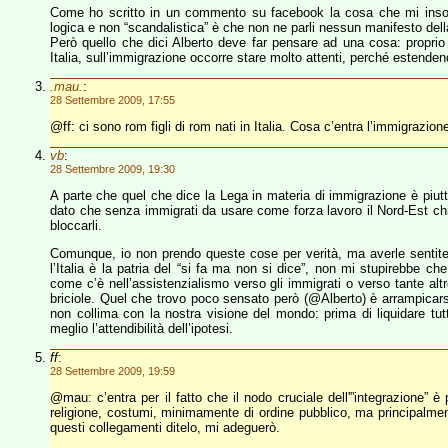
Come ho scritto in un commento su facebook la cosa che mi insos
logica e non “scandalistica” è che non ne parli nessun manifesto del
Però quello che dici Alberto deve far pensare ad una cosa: proprio p
Italia, sull’immigrazione occorre stare molto attenti, perché estendend
.mau.
:
28 Settembre 2009, 17:55
@ff: ci sono rom figli di rom nati in Italia. Cosa c’entra l’immigrazio
vb
:
28 Settembre 2009, 19:30
A parte che quel che dice la Lega in materia di immigrazione è piut
dato che senza immigrati da usare come forza lavoro il Nord-Est chiude
bloccarli.
Comunque, io non prendo queste cose per verità, ma averle sentite c
l’Italia è la patria del “si fa ma non si dice”, non mi stupirebbe ch
come c’è nell’assistenzialismo verso gli immigrati o verso tante alt
briciole. Quel che trovo poco sensato però (@Alberto) è arrampicarsi
non collima con la nostra visione del mondo: prima di liquidare t
meglio l’attendibilità dell’ipotesi.
ff
:
28 Settembre 2009, 19:59
@mau: c’entra per il fatto che il nodo cruciale dell'”integrazione” è
religione, costumi, minimamente di ordine pubblico, ma principalmente 
questi collegamenti ditelo, mi adeguerò.