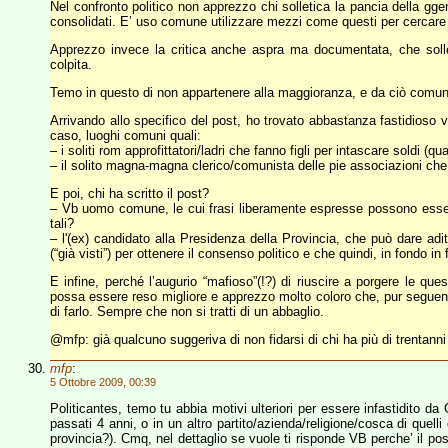
Nel confronto politico non apprezzo chi solletica la pancia della ggen
consolidati. E’ uso comune utilizzare mezzi come questi per cercare a
Apprezzo invece la critica anche aspra ma documentata, che solleva
colpita.
Temo in questo di non appartenere alla maggioranza, e da ciò comunq
Arrivando allo specifico del post, ho trovato abbastanza fastidioso v
caso, luoghi comuni quali:
– i soliti rom approfittatori/ladri che fanno figli per intascare soldi (
– il solito magna-magna clerico/comunista delle pie associazioni che 
E poi, chi ha scritto il post?
– Vb uomo comune, le cui frasi liberamente espresse possono essere 
tali?
– l'(ex) candidato alla Presidenza della Provincia, che può dare adit
(“già visti”) per ottenere il consenso politico e che quindi, in fondo 
E infine, perché l’augurio “mafioso”(!?) di riuscire a porgere le 
possa essere reso migliore e apprezzo molto coloro che, pur seguen
di farlo. Sempre che non si tratti di un abbaglio.
@mfp: già qualcuno suggeriva di non fidarsi di chi ha più di trentanni 
mfp
:
5 Ottobre 2009, 00:39
Politicantes, temo tu abbia motivi ulteriori per essere infastidito da 
passati 4 anni, o in un altro partito/azienda/religione/cosca di quelli
provincia?). Cmq, nel dettaglio se vuole ti risponde VB perche’ il po