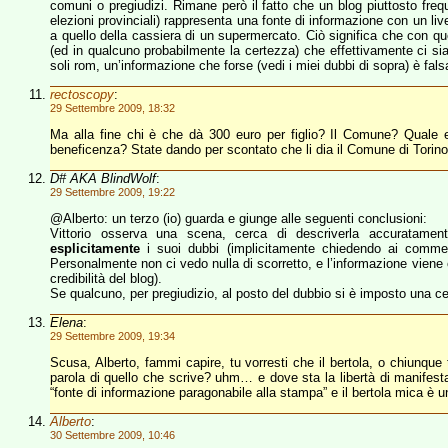
comuni o pregiudizi. Rimane però il fatto che un blog piuttosto fre
elezioni provinciali) rappresenta una fonte di informazione con un liv
a quello della cassiera di un supermercato. Ciò significa che con quest
(ed in qualcuno probabilmente la certezza) che effettivamente ci si
soli rom, un’informazione che forse (vedi i miei dubbi di sopra) è fal
rectoscopy
:
29 Settembre 2009, 18:32
Ma alla fine chi è che dà 300 euro per figlio? Il Comune? Quale e
beneficenza? State dando per scontato che li dia il Comune di Torino
D# AKA BlindWolf
:
29 Settembre 2009, 19:22
@Alberto: un terzo (io) guarda e giunge alle seguenti conclusioni:
Vittorio osserva una scena, cerca di descriverla accuratamen
esplicitamente
i suoi dubbi (implicitamente chiedendo ai commentat
Personalmente non ci vedo nulla di scorretto, e l’informazione viene
credibilità del blog).
Se qualcuno, per pregiudizio, al posto del dubbio si è imposto una c
Elena
:
29 Settembre 2009, 19:34
Scusa, Alberto, fammi capire, tu vorresti che il bertola, o chiunque 
parola di quello che scrive? uhm… e dove sta la libertà di manifes
“fonte di informazione paragonabile alla stampa” e il bertola mica è un
Alberto
:
30 Settembre 2009, 10:46