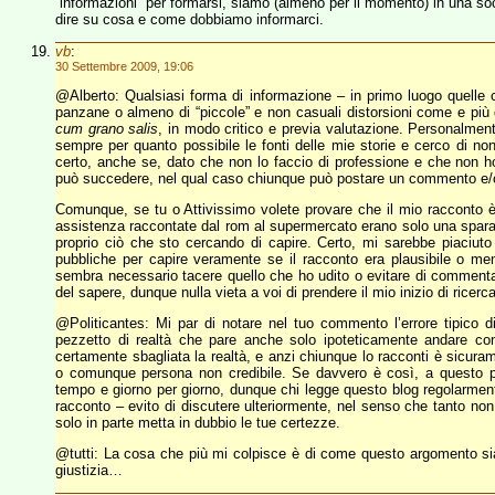
“informazioni” per formarsi, siamo (almeno per il momento) in una soc
dire su cosa e come dobbiamo informarci.
vb
:
30 Settembre 2009, 19:06
@Alberto: Qualsiasi forma di informazione – in primo luogo quelle c
panzane o almeno di “piccole” e non casuali distorsioni come e più d
cum grano salis
, in modo critico e previa valutazione. Personalmen
sempre per quanto possibile le fonti delle mie storie e cerco di no
certo, anche se, dato che non lo faccio di professione e che non ho
può succedere, nel qual caso chiunque può postare un commento e/o 
Comunque, se tu o Attivissimo volete provare che il mio racconto è
assistenza raccontate dal rom al supermercato erano solo una sparat
proprio ciò che sto cercando di capire. Certo, mi sarebbe piaciuto 
pubbliche per capire veramente se il racconto era plausibile o m
sembra necessario tacere quello che ho udito o evitare di commentarl
del sapere, dunque nulla vieta a voi di prendere il mio inizio di ricerc
@Politicantes: Mi par di notare nel tuo commento l’errore tipico d
pezzetto di realtà che pare anche solo ipoteticamente andare con
certamente sbagliata la realtà, e anzi chiunque lo racconti è sicuram
o comunque persona non credibile. Se davvero è così, a questo pun
tempo e giorno per giorno, dunque chi legge questo blog regolarment
racconto – evito di discutere ulteriormente, nel senso che tanto non 
solo in parte metta in dubbio le tue certezze.
@tutti: La cosa che più mi colpisce è di come questo argomento sia
giustizia…