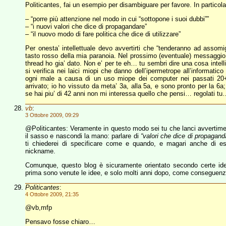
Politicantes, fai un esempio per disambiguare per favore. In particol
– “porre più attenzione nel modo in cui “sottopone i suoi dubbi””
– “i nuovi valori che dice di propagandare”
– “il nuovo modo di fare politica che dice di utilizzare”
Per onesta’ intellettuale devo avvertirti che “tenderanno ad assomi
tasto rosso della mia paranoia. Nel prossimo (eventuale) messaggi
thread ho gia’ dato. Non e’ per te eh… tu sembri dire una cosa intell
si verifica nei laici miopi che danno dell’ipermetrope all’informatic
ogni male a causa di un uso miope dei computer nei passati 20+ 
arrivato; io ho vissuto da meta’ 3a, alla 5a, e sono pronto per la 6a
se hai piu’ di 42 anni non mi interessa quello che pensi… regolati t
vb
:
3 Ottobre 2009, 09:29
@Politicantes: Veramente in questo modo sei tu che lanci avvertimen
il sasso e nascondi la mano: parlare di
“valori che dice di propagand
ti chiederei di specificare come e quando, e magari anche di esp
nickname.
Comunque, questo blog è sicuramente orientato secondo certe idee
prima sono venute le idee, e solo molti anni dopo, come conseguenza
Politicantes
:
4 Ottobre 2009, 21:35
@vb,mfp
Pensavo fosse chiaro…