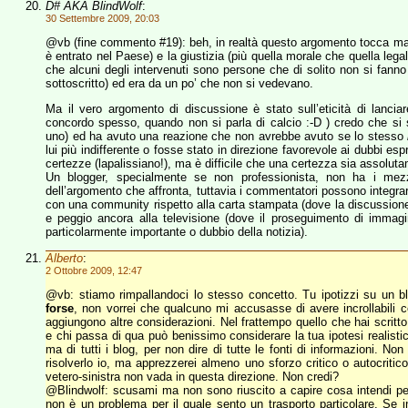
D# AKA BlindWolf
:
30 Settembre 2009, 20:03
@vb (fine commento #19): beh, in realtà questo argomento tocca mar
è entrato nel Paese) e la giustizia (più quella morale che quella leg
che alcuni degli intervenuti sono persone che di solito non si fanno
sottoscritto) ed era da un po’ che non si vedevano.
Ma il vero argomento di discussione è stato sull’eticità di lancia
concordo spesso, quando non si parla di calcio :-D ) credo che si s
uno) ed ha avuto una reazione che non avrebbe avuto se lo stesso
lui più indifferente o fosse stato in direzione favorevole ai dubbi 
certezze (lapalissiano!), ma è difficile che una certezza sia assolut
Un blogger, specialmente se non professionista, non ha i mezzi
dell’argomento che affronta, tuttavia i commentatori possono integrar
con una community rispetto alla carta stampata (dove la discussione de
e peggio ancora alla televisione (dove il proseguimento di immagi
particolarmente importante o dubbio della notizia).
Alberto
:
2 Ottobre 2009, 12:47
@vb: stiamo rimpallandoci lo stesso concetto. Tu ipotizzi su un b
forse
, non vorrei che qualcuno mi accusasse di avere incrollabili cert
aggiungono altre considerazioni. Nel frattempo quello che hai scrit
e chi passa di qua può benissimo considerare la tua ipotesi realisti
ma di tutti i blog, per non dire di tutte le fonti di informazioni. N
risolverlo io, ma apprezzerei almeno uno sforzo critico o autocritic
vetero-sinistra non vada in questa direzione. Non credi?
@Blindwolf: scusami ma non sono riuscito a capire cosa intendi per 
non è un problema per il quale sento un trasporto particolare. Se i