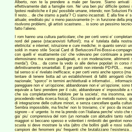
Alberto, non te la prendere a male per favore. Siamo arrivat
effettivamente dati a famiglie rom. Ne’ una ben piu’ difficile ipotesi
Ipotesi realistiche e il piu’ possibile umane, intendo; non Soluzioni Fi
Il resto… de che stamo a parla’? Ci siamo incastrati. E alla fine e’
attuale; ereditato piu’ o meno passivamente (+- in funzione della prop
risolvono problemi, gli artisti scastrano… io sono un pessimo tecni
fatto l’alieno.
I rom hanno una cultura particolare; che per certi versi e’ completam
nord del paese (stacanovisti fuffoni!); ma e’ tutelata dalla nost
elettricita’ e internet; istruzione e cure mediche; in quanto servizi 
soldi in mano stile Social Card di Berlusconi-Fini-Bossi-e-compagn
con quelli e’ esattamente cio’ che volevano per continuare a prende
elemosinano ma vanno guadagnati, e con moderazione, altrimenti si 
merda”). Ora… da come la vedo io alle derive popolari in corso no
definitivamente smantellati. E per partiti non intendo PD-PDL… marc
tal senso si e’ rivelato inefficace; e per certi versi anche sporco (m
tentare di tenere botta ad un establishment di falliti arroganti ch
nazionale; “sporco” in termini architetturali e informativi… informa
pareggiare non e’ un’opzione; abbandonare non e’ un’opzione; sono tut
equivale a farsi prendere per il culo, abbandonare e’ impossibile a 
che sia completamente indolore per la societa’; ma insomma, an
procedendo nella ricerca fisica). Occorre quindi un metodo nuovo; qu
di integrazione delle culture minori, e senza cancellare quella cultur
Sembra impossibile, ma finche’ non lo troviamo, c’e’ poco da incast
signore – e’ urgente. Io me la prendo con l’italiana perche’ visto ch
gia’ piu’ comprensiva del rom (un nomade con abitudini tanto rudimen
maggiori si beccano spesso e volentieri i rimbrotti dei genitori no
scuola si deve mostrare la vita (altro che bollini gialli e rossi sull
campioni dei fenomeni piu’ frequenti che brutalizzano l’esistenza