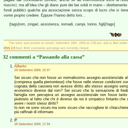
riuscirci; ma all’idea che gli diano pure dei bei soldi in mano – direttame
fondi pubblici qualche pia associazione senza scopo di lucro che si tie
vorrei proprio credere. Eppure l’hanno detto loro…
[tags]rom, zingari, assistenza, nomadi, campi, torino, figli[/tags]
This entry was posted on lunedì, Settembre 28th, 2009 at 2:00 pm, and is filed unde
RSS 2.0
feed. Both comments and pings are currently closed.
32 commenti a “Passando alla cassa”
Alberto
:
28 Settembre 2009, 15:37
Sei sicuro che non fosse un normalissimo assegno assistenziale al q
(compresa quella piemontese) che fosse nelle stesse condizioni so
cognata della cassiera non avesse diritto allo stesso assegno semp
economico diverse dal rom? Sei sicuro che la sensazione di fred
famiglia rom percepiva un assegno assistenziale non fosse tanto l
piuttosto al fatto che chi è diverso da noi è simpatico fintanto che
avere i nostri stessi diritti?
Io non ne sono sicuro ma sono sicuro che raccogliere le chiacchiere
più raffinati di informare.
ff
:
28 Settembre 2009, 17:34