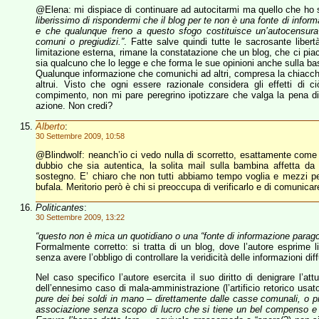
@Elena: mi dispiace di continuare ad autocitarmi ma quello che ho 
liberissimo di rispondermi che il blog per te non è una fonte di inf
e che qualunque freno a questo sfogo costituisce un’autocensura 
comuni o pregiudizi.”
. Fatte salve quindi tutte le sacrosante liber
limitazione esterna, rimane la constatazione che un blog, che ci pia
sia qualcuno che lo legge e che forma le sue opinioni anche sulla bas
Qualunque informazione che comunichi ad altri, compresa la chiacchie
altrui. Visto che ogni essere razionale considera gli effetti di 
compimento, non mi pare peregrino ipotizzare che valga la pena d
azione. Non credi?
Alberto
:
30 Settembre 2009, 10:58
@Blindwolf: neanch’io ci vedo nulla di scorretto, esattamente come no
dubbio che sia autentica, la solita mail sulla bambina affetta da
sostegno. E’ chiaro che non tutti abbiamo tempo voglia e mezzi 
bufala. Meritorio però è chi si preoccupa di verificarlo e di comunicare
Politicantes
:
30 Settembre 2009, 13:22
“questo non è mica un quotidiano o una “fonte di informazione parago
Formalmente corretto: si tratta di un blog, dove l’autore esprime li
senza avere l’obbligo di controllare la veridicità delle informazioni dif
Nel caso specifico l’autore esercita il suo diritto di denigrare l’
dell’ennesimo caso di mala-amministrazione (l’artificio retorico us
pure dei bei soldi in mano – direttamente dalle casse comunali, o p
associazione senza scopo di lucro che si tiene un bel compenso e g