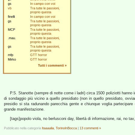
gs
In campo con voi
vb
Tra tutte le passioni,
proprio questa
finelli
In campo con voi
gs
Tra tutte le passioni,
proprio questa
MCP
Tra tutte le passioni,
proprio questa
.mau.
Tra tutte le passioni,
proprio questa
gs
Tra tutte le passioni,
proprio questa
mfp
GTT horror
Mirko
GTT horror
Tutti i commenti
»
P.S. Stanotte (sempre di notte come i ladri) circa 1500 poliziotti hanno
di sondaggio più vicino a quello presidiato (non in quello presidiato, ovvi
presidio si sta radunando parecchia gente e chiunque voglia partecipare 
grande manifestazione.
[tags]popolo viola, no berlusconi day, libertà di informazione, rai, no tav
Pubblicato nella categoria
Itaaaalia
,
TorinoInBocca
|
13 commenti »