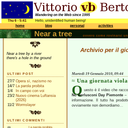
Wandering on the Web since 1995
Thu 6 - 5:41
Hello, unidentified human being!
home
blog
personal
activities
Near a tree
ovvero come rovinarsi una 
Archivio per il g
Near a tree by a river
there's a hole in the ground
Martedì 19 Gennaio 2010, 09:44
ULTIMI POST
Una giornata viola
27/7
Opera sì, nazismo no
Q
14/7
La parola proibita
uesto è il video che racco
1/4
In campo con voi
No Berlusconi Day Piemonte
– 
23/2
Nuovo cinema Luftansia
(2026)
informazione. Il tutto ha prodo
11/2
Wormslayer
ovviamente non demordiamo…
ULTIMI COMMENTI
gs
La parola proibita