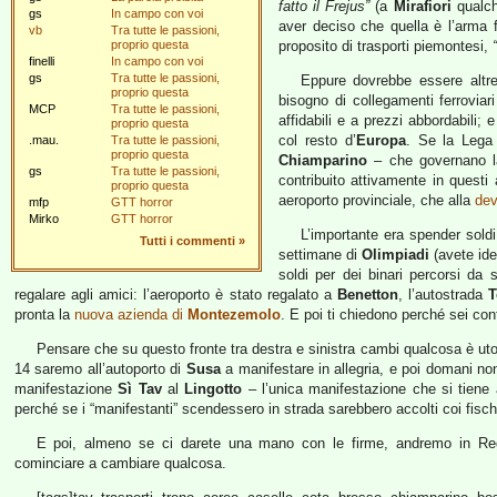
fatto il Frejus”
(a
Mirafiori
qualch
gs
In campo con voi
aver deciso che quella è l’arma f
vb
Tra tutte le passioni,
proprio questa
proposito di trasporti piemontesi,
finelli
In campo con voi
gs
Tra tutte le passioni,
Eppure dovrebbe essere altre
proprio questa
bisogno di collegamenti ferroviari
MCP
Tra tutte le passioni,
affidabili e a prezzi abbordabili;
proprio questa
col resto d’
Europa
. Se la Lega
.mau.
Tra tutte le passioni,
proprio questa
Chiamparino
– che governano la
gs
Tra tutte le passioni,
contribuito attivamente in questi
proprio questa
aeroporto provinciale, che alla
dev
mfp
GTT horror
Mirko
GTT horror
L’importante era spender sold
Tutti i commenti
»
settimane di
Olimpiadi
(avete ide
soldi per dei binari percorsi da s
regalare agli amici: l’aeroporto è stato regalato a
Benetton
, l’autostrada
T
pronta la
nuova azienda di
Montezemolo
. E poi ti chiedono perché sei con
Pensare che su questo fronte tra destra e sinistra cambi qualcosa è ut
14 saremo all’autoporto di
Susa
a manifestare in allegria, e poi domani 
manifestazione
Sì Tav
al
Lingotto
– l’unica manifestazione che si tiene a
perché se i “manifestanti” scendessero in strada sarebbero accolti coi fisch
E poi, almeno se ci darete una mano con le firme, andremo in Reg
cominciare a cambiare qualcosa.