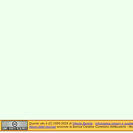
Questo sito è (C) 1995-2026 di
Vittorio Bertola
-
Informativa privacy e cooki
Alcuni diritti riservati
secondo la licenza Creative Commons Attribuzione - No