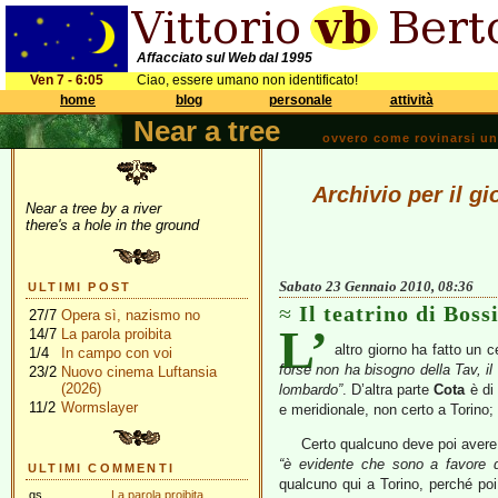
Affacciato sul Web dal 1995
Ven 7 - 6:05
Ciao, essere umano non identificato!
home
blog
personale
attività
Near a tree
ovvero come rovinarsi una 
Archivio per il g
Near a tree by a river
there's a hole in the ground
Sabato 23 Gennaio 2010, 08:36
ULTIMI POST
Il teatrino di Boss
27/7
Opera sì, nazismo no
L’
14/7
La parola proibita
altro giorno ha fatto un 
1/4
In campo con voi
forse non ha bisogno della Tav, i
23/2
Nuovo cinema Luftansia
(2026)
lombardo”
. D’altra parte
Cota
è di
11/2
Wormslayer
e meridionale, non certo a Torino; 
Certo qualcuno deve poi avere 
“è evidente che sono a favore d
ULTIMI COMMENTI
qualcuno qui a Torino, perché poi
gs
La parola proibita