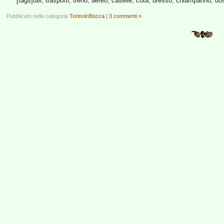
[tags]tav, trasporti, treno, aereo, caselle, cota, bresso, chiamparino, bos
Pubblicato nella categoria
TorinoInBocca
|
3 commenti »