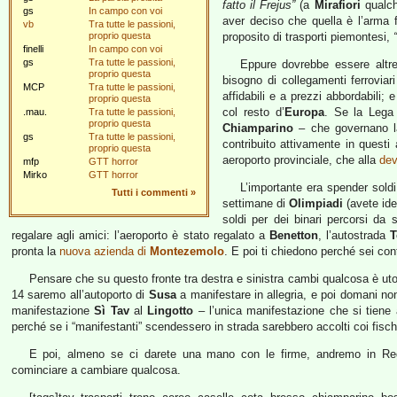
fatto il Frejus”
(a
Mirafiori
qualch
gs
In campo con voi
aver deciso che quella è l’arma f
vb
Tra tutte le passioni,
proprio questa
proposito di trasporti piemontesi,
finelli
In campo con voi
gs
Tra tutte le passioni,
Eppure dovrebbe essere altre
proprio questa
bisogno di collegamenti ferroviari
MCP
Tra tutte le passioni,
affidabili e a prezzi abbordabili;
proprio questa
col resto d’
Europa
. Se la Lega
.mau.
Tra tutte le passioni,
proprio questa
Chiamparino
– che governano la
gs
Tra tutte le passioni,
contribuito attivamente in questi
proprio questa
aeroporto provinciale, che alla
dev
mfp
GTT horror
Mirko
GTT horror
L’importante era spender sold
Tutti i commenti
»
settimane di
Olimpiadi
(avete ide
soldi per dei binari percorsi da s
regalare agli amici: l’aeroporto è stato regalato a
Benetton
, l’autostrada
T
pronta la
nuova azienda di
Montezemolo
. E poi ti chiedono perché sei con
Pensare che su questo fronte tra destra e sinistra cambi qualcosa è ut
14 saremo all’autoporto di
Susa
a manifestare in allegria, e poi domani 
manifestazione
Sì Tav
al
Lingotto
– l’unica manifestazione che si tiene a
perché se i “manifestanti” scendessero in strada sarebbero accolti coi fisch
E poi, almeno se ci darete una mano con le firme, andremo in Reg
cominciare a cambiare qualcosa.