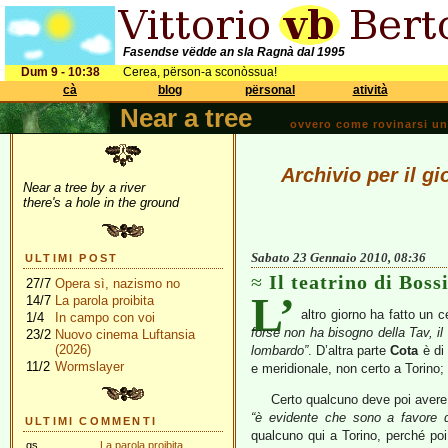
Fasendse vëdde an sla Ragnà dal 1995
Dum 9 - 10:38
Cerea, përson-a sconòssua!
cà
blog
përsonal
atività
Near a tree
ovvero come rovinarsi una 
Archivio per il g
Near a tree by a river
there's a hole in the ground
Sabato 23 Gennaio 2010, 08:36
ULTIMI POST
Il teatrino di Boss
27/7
Opera sì, nazismo no
L’
14/7
La parola proibita
altro giorno ha fatto un 
1/4
In campo con voi
forse non ha bisogno della Tav, i
23/2
Nuovo cinema Luftansia
(2026)
lombardo”
. D’altra parte
Cota
è di
11/2
Wormslayer
e meridionale, non certo a Torino; 
Certo qualcuno deve poi avere 
“è evidente che sono a favore d
ULTIMI COMMENTI
qualcuno qui a Torino, perché poi
gs
La parola proibita