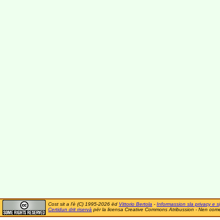
Cost sit a l'è (C) 1995-2026 ëd
Vittorio Bertola
-
Informassion sla privacy e si
Certidun drit riservà
për la licensa Creative Commons Atribussion - Nen comer