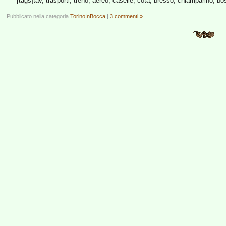
[tags]tav, trasporti, treno, aereo, caselle, cota, bresso, chiamparino, bos
Pubblicato nella categoria
TorinoInBocca
|
3 commenti »