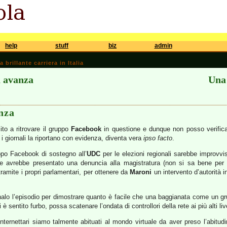
help
stuff
biz
admin
brillante carriera in Italia
a avanza
Una 
nza
to a ritrovare il gruppo
Facebook
in questione e dunque non posso verificar
 i giornali la riportano con evidenza, diventa vera
ipso facto
.
ppo Facebook di sostegno all’
UDC
per le elezioni regionali sarebbe improvv
e avrebbe presentato una denuncia alla magistratura (non si sa bene per 
 tramite i propri parlamentari, per ottenere da
Maroni
un intervento d’autorità in
alo l’episodio per dimostrare quanto è facile che una baggianata come un g
è sentito furbo, possa scatenare l’ondata di controllori della rete ai più alti live
nternettari siamo talmente abituati al mondo virtuale da aver preso l’abitud