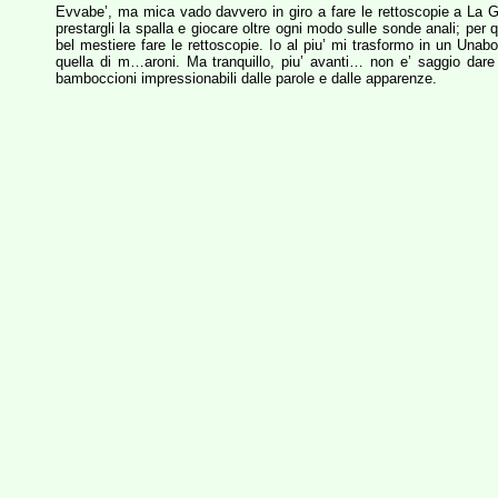
Evvabe’, ma mica vado davvero in giro a fare le rettoscopie a La Gen
prestargli la spalla e giocare oltre ogni modo sulle sonde anali; per
bel mestiere fare le rettoscopie. Io al piu’ mi trasformo in un Un
quella di m…aroni. Ma tranquillo, piu’ avanti… non e’ saggio dare 
bamboccioni impressionabili dalle parole e dalle apparenze.