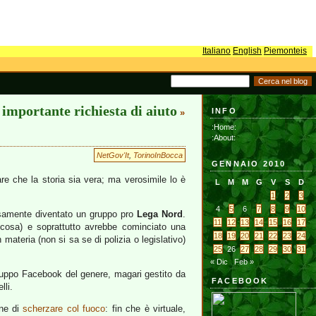
Italiano
English
Piemonteis
importante richiesta di aiuto
INFO
»
:Home:
:About:
NetGov'It
,
TorinoInBocca
GENNAIO 2010
e che la storia sia vera; ma verosimile lo è
L
M
M
G
V
S
D
1
2
3
4
5
6
7
8
9
10
isamente diventato un gruppo pro
Lega Nord
.
11
12
13
14
15
16
17
cosa) e soprattutto avrebbe cominciato una
18
19
20
21
22
23
24
 materia (non si sa se di polizia o legislativo)
25
26
27
28
29
30
31
« Dic
Feb »
ruppo Facebook del genere, magari gestito da
FACEBOOK
lli.
ine di
scherzare col fuoco
: fin che è virtuale,