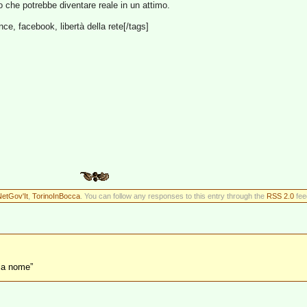
che potrebbe diventare reale in un attimo.
nce, facebook, libertà della rete[/tags]
etGov'It
,
TorinoInBocca
. You can follow any responses to this entry through the
RSS 2.0
fee
bia nome”