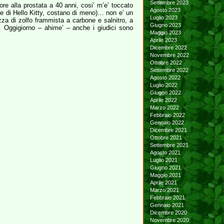
Settembre 2023
re alla prostata a 40 anni, cosi’ m’e’ toccato
Agosto 2023
nne di Hello Kitty, costano di meno)… non e’ un
Luglio 2023
za di zolfo frammista a carbone e salnitro, a
Giugno 2023
o. Oggigiorno – ahime’ – anche i giudici sono
Maggio 2023
Aprile 2023
Dicembre 2022
Novembre 2022
Ottobre 2022
Settembre 2022
Agosto 2022
Luglio 2022
Giugno 2022
Aprile 2022
Marzo 2022
Febbraio 2022
Gennaio 2022
Dicembre 2021
Ottobre 2021
Settembre 2021
Agosto 2021
Luglio 2021
Giugno 2021
Maggio 2021
Aprile 2021
Marzo 2021
Febbraio 2021
Gennaio 2021
Dicembre 2020
Novembre 2020