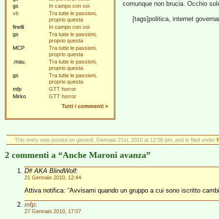
comunque non brucia. Occhio solo 
gs
In campo con voi
vb
Tra tutte le passioni,
[tags]politica, internet governa
proprio questa
finelli
In campo con voi
gs
Tra tutte le passioni,
proprio questa
MCP
Tra tutte le passioni,
proprio questa
.mau.
Tra tutte le passioni,
proprio questa
gs
Tra tutte le passioni,
proprio questa
mfp
GTT horror
Mirko
GTT horror
Tutti i commenti
»
This entry was posted on giovedì, Gennaio 21st, 2010 at 12:06 pm, and is filed under
N
2 commenti a “Anche Maroni avanza”
D# AKA BlindWolf
:
21 Gennaio 2010, 12:44
Attiva notifica: “Avvisami quando un gruppo a cui sono iscritto cam
mfp
:
27 Gennaio 2010, 17:07