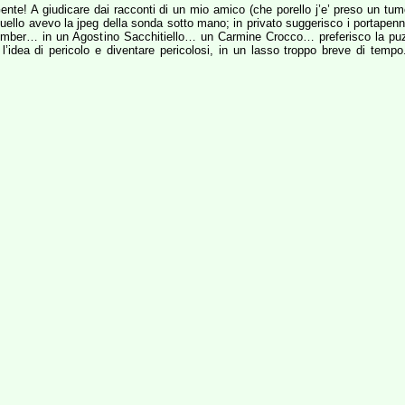
te! A giudicare dai racconti di un mio amico (che porello j’e’ preso un tumo
 quello avevo la jpeg della sonda sotto mano; in privato suggerisco i portape
abomber… in un Agostino Sacchitiello… un Carmine Crocco… preferisco la puz
l’idea di pericolo e diventare pericolosi, in un lasso troppo breve di temp