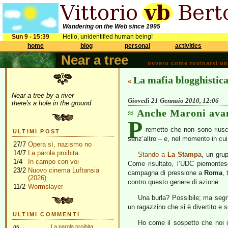
Wandering on the Web since 1995
Sun 9 - 15:39
Hello, unidentified human being!
home
blog
personal
activities
Near a tree
ovvero come rovinarsi una 
La mafia blogghistic
«
Near a tree by a river
Giovedì 21 Gennaio 2010, 12:06
there's a hole in the ground
Anche Maroni ava
P
remetto che non sono riusci
ULTIMI POST
senz’altro – e, nel momento in cui
27/7
Opera sì, nazismo no
14/7
La parola proibita
Stando a
La Stampa
, un gru
1/4
In campo con voi
Come risultato, l’UDC piemontes
23/2
Nuovo cinema Luftansia
campagna di pressione a
Roma
,
(2026)
contro questo genere di azione.
11/2
Wormslayer
Una burla? Possibile; ma segn
un ragazzino che si è divertito e si 
ULTIMI COMMENTI
Ho come il sospetto che noi i
gs
La parola proibita