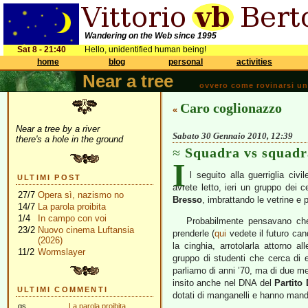
Wandering on the Web since 1995
Sat 8 - 21:40
Hello, unidentified human being!
home
blog
personal
activities
Near a tree
ovvero come rovinarsi una 
Caro coglionazzo
«
Near a tree by a river
Sabato 30 Gennaio 2010, 12:39
there's a hole in the ground
Squadra vs squadr
I
l seguito alla guerriglia civ
ULTIMI POST
avrete letto, ieri un gruppo dei c
27/7
Opera sì, nazismo no
Bresso
, imbrattando le vetrine e 
14/7
La parola proibita
1/4
In campo con voi
Probabilmente pensavano che c
23/2
Nuovo cinema Luftansia
prenderle (
qui
vedete il futuro can
(2026)
la cinghia, arrotolarla attorno
11/2
Wormslayer
gruppo di studenti che cerca di 
parliamo di anni ’70, ma di due m
insito anche nel DNA del
Partito
ULTIMI COMMENTI
dotati di manganelli e hanno mand
gs
La parola proibita