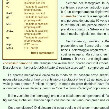
Sempre per festeggiare la de
gs
In campo con voi
vb
Tra tutte le passioni,
centinaio, secondo l’articolo) spi
proprio questa
è sì un comportamento deplorevole 
finelli
In campo con voi
si lamenta
che oltre a manganellar
gs
Tra tutte le passioni,
proprio questa
una persona denunciata 70 volte da
MCP
Tra tutte le passioni,
la vittima di una persecuzione 
proprio questa
prendono spunto da
Silvio
e si la
.mau.
Tra tutte le passioni,
tutti i media, i giudici non danno l
proprio questa
gs
Tra tutte le passioni,
proprio questa
Nel frattempo, qualcuno a
Bu
mfp
GTT horror
proscrizione sul fianco della mon
Mirko
GTT horror
bene il boicottaggio organizzato 
Tutti i commenti
»
così si esagera. Ma soffiano sul f
Lorenzo Mondo
, uno degli amba
consigliato tempo fa
alla famiglia che aveva fatto ricorso contro il crocef
Bussoleno un
“contesto febbricitante di pulsioni anarcoidi”
– sempre per abb
La sparata mediatica è calcolata in modo da far passare sotto silenzio
necessità assoluta di fare un centinaio di carotaggi entro il 31 gennaio, a c
valle (costo stimato 6 milioni di euro), in modo da poter decidere dove fa
annunciato di aver deciso il percorso
“con due giorni d’anticipo”
dopo aver ef
Il che vuol dire che i sondaggi erano una bufala con cui speravano di fi
figuraccia; e che ieri, avendo capito che non ne uscivano, han preso una ca
Cosa concludere? Di dialogare c’è poca voglia e c’è ancor meno capacit