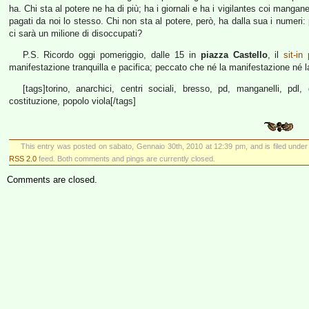
ha. Chi sta al potere ne ha di più; ha i giornali e ha i vigilantes coi manganell
pagati da noi lo stesso. Chi non sta al potere, però, ha dalla sua i numer
ci sarà un milione di disoccupati?
P.S. Ricordo oggi pomeriggio, dalle 15 in
piazza Castello
, il
sit-in
manifestazione tranquilla e pacifica; peccato che né la manifestazione né l
[tags]torino, anarchici, centri sociali, bresso, pd, manganelli, pdl
costituzione, popolo viola[/tags]
This entry was posted on sabato, Gennaio 30th, 2010 at 12:39 pm, and is filed unde
RSS 2.0
feed. Both comments and pings are currently closed.
Comments are closed.