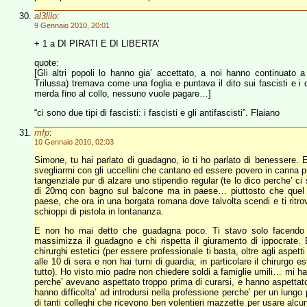
al3lilo
:
9 Gennaio 2010, 20:01
+ 1 a DI PIRATI E DI LIBERTA’
quote:
[Gli altri popoli lo hanno gia’ accettato, a noi hanno continuato 
Trilussa) tremava come una foglia e puntava il dito sui fascisti e i
merda fino al collo, nessuno vuole pagare…]
“ci sono due tipi di fascisti: i fascisti e gli antifascisti”. Flaiano
mfp
:
10 Gennaio 2010, 02:03
Simone, tu hai parlato di guadagno, io ti ho parlato di benessere. 
svegliarmi con gli uccellini che cantano ed essere povero in canna pi
tangenziale pur di alzare uno stipendio regular (te lo dico perche’ ci
di 20mq con bagno sul balcone ma in paese… piuttosto che quel bo
paese, che ora in una borgata romana dove talvolta scendi e ti ritrovi
schioppi di pistola in lontananza.
E non ho mai detto che guadagna poco. Ti stavo solo facendo n
massimizza il guadagno e chi rispetta il giuramento di ippocrate. 
chirurghi estetici (per essere professionale ti basta, oltre agli aspe
alle 10 di sera e non hai turni di guardia; in particolare il chirurgo 
tutto). Ho visto mio padre non chiedere soldi a famiglie umili… mi h
perche’ avevano aspettato troppo prima di curarsi, e hanno aspettat
hanno difficolta’ ad introdursi nella professione perche’ per un lungo 
di tanti colleghi che ricevono ben volentieri mazzette per usare alcuni