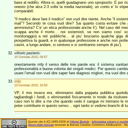
base al reddito. Allora si, quelli guadagnano uno sproposito. E poi ric
onesto (che alza 2-3 volte la media nazionale), un conto e’ lo st
comparabili.
“Il medico deve fare il medico” non vuol dire niente. Anche “il sistemi
mail”? Secondo te cosa vuol dire? Sai quanto costa evitare che 
amministra? C’e’ un etica professionale anche li’). Nel caso del me
scappa anche il morto… noi sistemisti, se non siamo cosi’ scem
monitoraggio) a reti pubbliche… al piu’ bruciamo qualche giga di 
prospettiva la guardi, e in qualunque professione e anche non profes
casini, a lungo andare, si sentono e si sentiranno sempre di piu’).
vittorio pasteris
:
10 Gennaio 2010, 09:57
onestamente mfp il senso delle mie parole era: il sistema sanitari
professionalità e buona volonta dei singoli medici. Per questo cambia
usare l’email non vuol dire saper fare diagnosi migliori, ma vuol dire
mfp
:
10 Gennaio 2010, 10:50
VP, il mio invece era: eliminiamo dalla poppata pubblica quoti
tagliandogli i fondi, o eliminandoli fisicamente in modo da risolver
caso non lo dite a me che quando vedo il sangue mi tremano le man
poter contribuire in questo senso… ogni tanto si vedono branchi di lupi
Questo sito è (C) 1995-2026 di
Vittorio Bertola
-
Informativa privacy e cooki
Alcuni diritti riservati
secondo la licenza Creative Commons Attribuzione - No