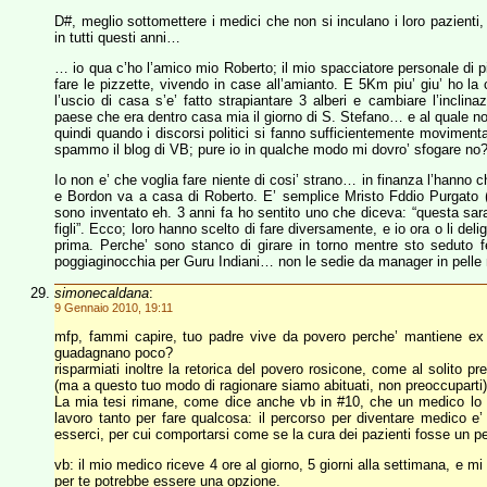
D#, meglio sottomettere i medici che non si inculano i loro pazienti,
in tutti questi anni…
… io qua c’ho l’amico mio Roberto; il mio spacciatore personale di piz
fare le pizzette, vivendo in case all’amianto. E 5Km piu’ giu’ ho la
l’uscio di casa s’e’ fatto strapiantare 3 alberi e cambiare l’inclina
paese che era dentro casa mia il giorno di S. Stefano… e al quale no
quindi quando i discorsi politici si fanno sufficientemente moviment
spammo il blog di VB; pure io in qualche modo mi dovro’ sfogare no?
Io non e’ che voglia fare niente di cosi’ strano… in finanza l’hanno
e Bordon va a casa di Roberto. E’ semplice Mristo Fddio Purgato 
sono inventato eh. 3 anni fa ho sentito uno che diceva: “questa sara
figli”. Ecco; loro hanno scelto di fare diversamente, e io ora o li de
prima. Perche’ sono stanco di girare in torno mentre sto seduto 
poggiaginocchia per Guru Indiani… non le sedie da manager in pelle
simonecaldana
:
9 Gennaio 2010, 19:11
mfp, fammi capire, tuo padre vive da povero perche’ mantiene ex m
guadagnano poco?
risparmiati inoltre la retorica del povero rosicone, come al solito pre
(ma a questo tuo modo di ragionare siamo abituati, non preoccuparti)
La mia tesi rimane, come dice anche vb in #10, che un medico lo d
lavoro tanto per fare qualcosa: il percorso per diventare medico e’ 
esserci, per cui comportarsi come se la cura dei pazienti fosse un pe
vb: il mio medico riceve 4 ore al giorno, 5 giorni alla settimana, e m
per te potrebbe essere una opzione.