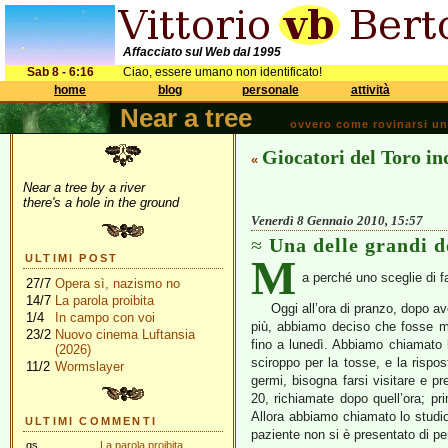
Affacciato sul Web dal 1995
Sab 8 - 6:16
Ciao, essere umano non identificato!
home
blog
personale
attività
Near a tree
ovvero come rovinarsi una 
Giocatori del Toro in
«
Near a tree by a river
there's a hole in the ground
Venerdì 8 Gennaio 2010, 15:57
Una delle grandi 
M
ULTIMI POST
a perché uno sceglie di fa
27/7
Opera sì, nazismo no
14/7
La parola proibita
Oggi all’ora di pranzo, dopo a
1/4
In campo con voi
più, abbiamo deciso che fosse me
23/2
Nuovo cinema Luftansia
fino a lunedì. Abbiamo chiamato 
(2026)
sciroppo per la tosse, e la rispo
11/2
Wormslayer
germi, bisogna farsi visitare e pr
20, richiamate dopo quell’ora; pr
Allora abbiamo chiamato lo studio
ULTIMI COMMENTI
paziente non si è presentato di pe
gs
La parola proibita