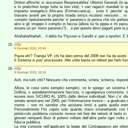
Dottori affinche’ si assumano Responsabilita’ Ulteriori Generali (in q
e lo pratichino lungo tutta la loro vita). I vari ragazzi mandati in
impianto energetico Africano (Finmeccanica)… sono li’ perche’ q
tiravano avanti per la propria strada senza incularsi nessuno… io
compito ripetutamente perche’ e’ paranoico (e pensa che sto parla
alzo e gli strappo il compito in faccia (allora lui fa pippa e mi pa
essere un po’ meno paranoici?)… e per questo devo pagarti pure la p
Ahahahahhahah… il delta tra Thyssen e Gandhi e’ pari a epsilon. E il
mfp
:
9 Gennaio 2010, 15:44
Paura eh!? Tranqui VP, chi ha dato prima del 2008 non ha da avere pau
Il Sistema si puo’ processare. Alle volte basta un reboot per farlo 
mfp
:
9 Gennaio 2010, 16:24
Aoh, ma tutti zitti? Nessuno che commenta, sclera, scherza, rispond
Allora, le cose sono semplici semplici, ve le spiego: un sistema 
Grillina, o autodeterminazione fascista, o ugualgianza comunista, o
essere reso SICURO AL 100% dalle derive individuali. Non c’e’ dis
senato americano nel 2005; per l’Informazione invece – a giudicare 
morire – non mi sembra che esistano limiti a parte quello entr
Personalmente l’ho capito solo quando stavo smanettando con le
piiiiiiiccolo problema consiste invece nel fare dei reboot di tanto i
giovani rampanti illusi di potersi voltare dall’altra parte ogni volt
fiducia pubblica.
La mia consiste nell’applicare la legge del Contrappasso per ottene