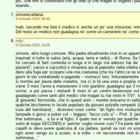
piu’, che non si coordinano con gli orari (e che magari si litigano i 
sbando…
simonecaldana
:
9 Gennaio 2010, 08:39
mah, secondo me fare il medico e’ anche un po’ una missione: non
Del resto un medico non guadagna ne’ come un cameriere ne’ come u
mfp
:
9 Gennaio 2010, 10:05
simone, altro luogo comune. Mio padre attualmente vive in un apparta
inquinati in tutte le salse (aria, acqua, terra e radio) – di Roma. S
ho cercato di farti contenta in lungo e in largo ma adesso hai da’
pazienti”, cazzo e cazzotto) e rimanere qui al paesetto nella villetta
darsi alla fuga per scoparsi una mia coetanea (che tra l’altro ce ne so
giorni le sto contattando e pagando – mortacci loro, fortunatamente 
si tromba per paura delle malattie, ma ci si fa una vera e propria c
viene 3 mesi l’anno a manutenere il mio giardino: guadagna qui 3 mes
vicino, e poi passa i restanti 9 mesi in un centro benessere su
guadagnato come tanti altri medici che magari tu hai visto in TiVi’: trapia
di gioventu’ femminile, che in questi anni – mentre eravamo in set
qualche bicchierino in locale popolato da giovani pulzelle rampanti (in
cura del kamikaze)… dicevano cose come: “ah figlio mio rivoluzio
lampade e gioco a poker col – leggasi: “lecco culo a” – Prof. X (an
fine settimana… a lui e al figlio; il quale non e’ venuto per qualc
sotto di troppi SECONDI) e’ perche’ voglio vivere cosi’? Fa parte del
capelli io devo avere qualcosa di cui parlare, quindi se non mi 
ogni anno vengo su a sciare, e a volte – mi raccomando non lo di
settimana…”