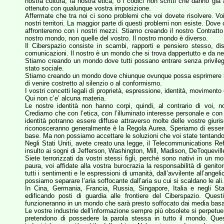
nostra cultura, la nostra etica, o i codici non scritti che danno già
ottenuto con qualunque vostra imposizione.
Affermate che tra noi ci sono problemi che voi dovete risolvere. 
nostri territori. La maggior parte di questi problemi non esiste. Dove ci
affronteremo con i nostri mezzi. Stiamo creando il nostro Contratto
nostro mondo, non quelle del vostro. Il nostro mondo è diverso.
Il Ciberspazio consiste in scambi, rapporti e pensiero stesso, d
comunicazioni. Il nostro è un mondo che si trova dappertutto e da n
Stiamo creando un mondo dove tutti possano entrare senza privilegi 
stato sociale.
Stiamo creando un mondo dove chiunque ovunque possa esprimere le 
di venire costretto al silenzio o al conformismo.
I vostri concetti legali di proprietà, espressione, identità, moviment
Qui non c’e’ alcuna materia.
Le nostre identità non hanno corpi, quindi, al contrario di voi, n
Crediamo che con l’etica, con l’illuminato interesse personale e co
identità potranno essere diffuse attraverso molte delle vostre giuris
riconosceranno generalmente è la Regola Aurea. Speriamo di essere c
base. Ma non possiamo accettare le soluzioni che voi state tentando
Negli Stati Uniti, avete creato una legge, il Telecommunications Re
insulto ai sogni di Jefferson, Washington, Mill, Madison, DeToquevill
Siete terrorizzati da vostri stessi figli, perché sono nativi in u
paura, voi affidate alla vostra burocrazia la responsabilità di genit
tutti i sentimenti e le espressioni di umanità, dall’avvilente all’angeli
possiamo separare l’aria soffocante dall’aria su cui si scaldano le ali.
In Cina, Germania, Francia, Russia, Singapore, Italia e negli Stati
edificando posti di guardia alle frontiere del Ciberspazio. Que
funzioneranno in un mondo che sarà presto soffocato dai media basati
Le vostre industrie dell’informazione sempre più obsolete si perpetue
pretendono di possedere la parola stessa in tutto il mondo. Ques