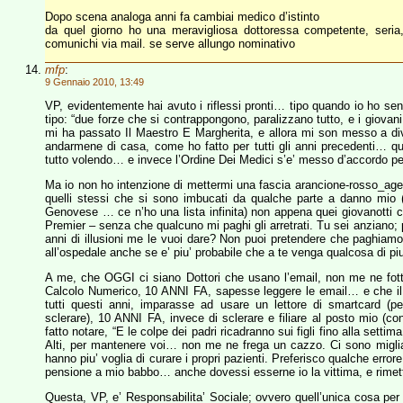
Dopo scena analoga anni fa cambiai medico d’istinto
da quel giorno ho una meravigliosa dottoressa competente, seria,
comunichi via mail. se serve allungo nominativo
mfp
:
9 Gennaio 2010, 13:49
VP, evidentemente hai avuto i riflessi pronti… tipo quando io ho sen
tipo: “due forze che si contrappongono, paralizzano tutto, e i giovani
mi ha passato Il Maestro E Margherita, e allora mi son messo a dive
andarmene di casa, come ho fatto per tutti gli anni precedenti…
tutto volendo… e invece l’Ordine Dei Medici s’e’ messo d’accordo per
Ma io non ho intenzione di mettermi una fascia arancione-rosso_agend
quelli stessi che si sono imbucati da qualche parte a danno mio
Genovese … ce n’ho una lista infinita) non appena quei giovanotti c
Premier – senza che qualcuno mi paghi gli arretrati. Tu sei anziano; 
anni di illusioni me le vuoi dare? Non puoi pretendere che paghiamo
all’ospedale anche se e’ piu’ probabile che a te venga qualcosa di 
A me, che OGGI ci siano Dottori che usano l’email, non me ne fot
Calcolo Numerico, 10 ANNI FA, sapesse leggere le email… e che il
tutti questi anni, imparasse ad usare un lettore di smartcard (per
sclerare), 10 ANNI FA, invece di sclerare e filiare al posto mio (co
fatto notare, “E le colpe dei padri ricadranno sui figli fino alla set
Alti, per mantenere voi… non me ne frega un cazzo. Ci sono migliaia 
hanno piu’ voglia di curare i propri pazienti. Preferisco qualche error
pensione a mio babbo… anche dovessi esserne io la vittima, e rimetterc
Questa, VP, e’ Responsabilita’ Sociale; ovvero quell’unica cosa per 