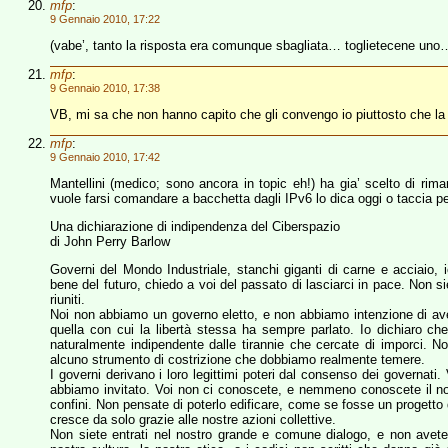
mfp
:
9 Gennaio 2010, 17:22
(vabe’, tanto la risposta era comunque sbagliata… toglietecene uno
mfp
:
9 Gennaio 2010, 17:38
VB, mi sa che non hanno capito che gli convengo io piuttosto che la 
mfp
:
9 Gennaio 2010, 17:42
Mantellini (medico; sono ancora in topic eh!) ha gia’ scelto di rima
vuole farsi comandare a bacchetta dagli IPv6 lo dica oggi o taccia p
Una dichiarazione di indipendenza del Ciberspazio
di John Perry Barlow
Governi del Mondo Industriale, stanchi giganti di carne e acciaio, 
bene del futuro, chiedo a voi del passato di lasciarci in pace. Non s
riuniti.
Noi non abbiamo un governo eletto, e non abbiamo intenzione di aver
quella con cui la libertà stessa ha sempre parlato. Io dichiaro c
naturalmente indipendente dalle tirannie che cercate di imporci. N
alcuno strumento di costrizione che dobbiamo realmente temere.
I governi derivano i loro legittimi poteri dal consenso dei governati.
abbiamo invitato. Voi non ci conoscete, e nemmeno conoscete il nost
confini. Non pensate di poterlo edificare, come se fosse un progetto 
cresce da solo grazie alle nostre azioni collettive.
Non siete entrati nel nostro grande e comune dialogo, e non avete