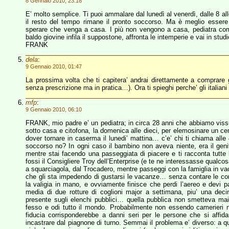
8 Gennaio 2010, 23:18
E’ molto semplice. Ti puoi ammalare dal lunedì al venerdì, dalle 8 al
il resto del tempo rimane il pronto soccorso. Ma è meglio essere 
sperare che venga a casa. I più non vengono a casa, pediatra comp
baldo giovine infila il suppostone, affronta le intemperie e vai in studi
FRANK
dela
:
9 Gennaio 2010, 01:47
La prossima volta che ti capitera’ andrai direttamente a comprare gl
senza prescrizione ma in pratica…). Ora ti spieghi perche’ gli italiani
mfp
:
9 Gennaio 2010, 06:10
FRANK, mio padre e’ un pediatra; in circa 28 anni che abbiamo vissuto 
sotto casa e citofona, la domenica alle dieci, per elemosinare un cert
dover tornare in caserma il lunedi’ mattina… c’e’ chi ti chiama alle 4
soccorso no? In ogni caso il bambino non aveva niente, era il genit
mentre stai facendo una passeggiata di piacere e ti racconta tutte 
fossi il Consigliere Troy dell’Enterprise (e te ne interessasse qualcosa
a squarciagola, dal Trocadero, mentre passeggi con la famiglia in vaca
che gli sta impedendo di gustarsi le vacanze… senza contare le co
la valigia in mano, e ovviamente finisce che perdi l’aereo e devi p
media di due rotture di coglioni major a settimana, piu’ una de
presente sugli elenchi pubblici… quella pubblica non smetteva mai
fesso e odi tutto il mondo. Probabilmente non essendo camerieri n
fiducia corrisponderebbe a danni seri per le persone che si affi
incastrare dal piagnone di turno. Semmai il problema e’ diverso: a q