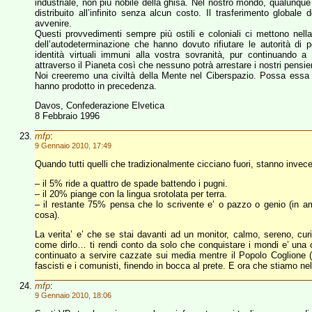
industriale, non più nobile della ghisa. Nel nostro mondo, qualunq
distribuito all’infinito senza alcun costo. Il trasferimento global
avvenire.
Questi provvedimenti sempre più ostili e coloniali ci mettono nella
dell’autodeterminazione che hanno dovuto rifiutare le autorità di p
identità virtuali immuni alla vostra sovranità, pur continuando a
attraverso il Pianeta così che nessuno potrà arrestare i nostri pensier
Noi creeremo una civiltà della Mente nel Ciberspazio. Possa essa
hanno prodotto in precedenza.
Davos, Confederazione Elvetica
8 Febbraio 1996
mfp
:
9 Gennaio 2010, 17:49
Quando tutti quelli che tradizionalmente cicciano fuori, stanno invece t
– il 5% ride a quattro de spade battendo i pugni.
– il 20% piange con la lingua srotolata per terra.
– il restante 75% pensa che lo scrivente e’ o pazzo o genio (in ambo 
cosa).
La verita’ e’ che se stai davanti ad un monitor, calmo, sereno, c
come dirlo… ti rendi conto da solo che conquistare i mondi e’ una ca
continuato a servire cazzate sui media mentre il Popolo Coglione (c
fascisti e i comunisti, finendo in bocca al prete. E ora che stiamo n
mfp
:
9 Gennaio 2010, 18:06