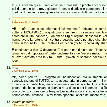
P.S. Il sistema qui è il seguente: se ti presenti in pronto soccorso 
poi ti sparano (e lo trovo giusto). In orario d’ufficio è competente il
medica. Il problema maggiore è la fascia in orario d’ufficio ma fuori 
mfp
:
9 Gennaio 2010, 10:45
VB, e infatti anche noi informatici “ultimamente” abbiamo in corp
volte, al MOCA2008)… e qualcuno (a sentire i tg di regime) sembrere
cercatore di ufo irlandese). Ma anche i tg di regime dicessero la ve
hanno avuto la fortuna di incontrare qualche padre putativo che abbi
sono un fortunello. E’ la Creative Destriction (by MFP, “obviusly share
E continuare a dire “X dovrebbe Y” di certo non ti aiuta con l’influe
giuramento di ippocrate e’ parte fondamentale dell’essere medici… 
di “aver lavorato tutta la vita”… tutti i giovani si sentono “faccio 
loop.
mfp
:
9 Gennaio 2010, 10:53
VB, porca paletta… il progetto dei berlusconiani era lo smantellam
centralizzazione di TUTTO, terra, acuqa, aria, in corporazioni)… il p
cosa che e’ preferibile, ma comunque insoddisfacente. Ora abbia
porcate dei berlusconiani, e danni a rotta di collo per le strade… a R
porco dio. E il questore di Reggio Emilia sta ancora li’ ad ubbidire 
hanno capito l’antifona… o mi fanno riportare l’anello nel monte fato
vittorio pasteris
:
9 Gennaio 2010, 13:07