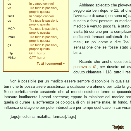
gs
In campo con voi
Abbiamo spiegato che pioveva,
vb
Tra tutte le passioni,
peggiorata ben dopo le 12, al ch
proprio questa
l’avvocato di casa (non sono io) sa
finelli
In campo con voi
gs
Tra tutte le passioni,
riuscita a farsi passare un medico 
proprio questa
medico è venuto poco fa, è stato p
MCP
Tra tutte le passioni,
visita (di cui uno per la compilazi
proprio questa
sufficienti farmaci collaterali da
.mau.
Tra tutte le passioni,
proprio questa
mesi; un po’ come a dire
“hai
gs
Tra tutte le passioni,
sensazione che se fosse stato un
proprio questa
birra.
mfp
GTT horror
Mirko
GTT horror
Ricordo che anche quest’est
Tutti i commenti
»
puntava a 41
, per riuscire ad 
dovuto chiamare il 118: tutto il r
Non è possibile per un medico essere sempre disponibile in qualsias
turni che tu possa avere assistenza a qualsiasi ora almeno per tutta la gi
Sono perfettamente cosciente che al mondo esistono torme di ipocondr
intasare inutilmente i pronti soccorso; eppure la missione del medico n
quella di curare la sofferenza psicologica di chi si sente male. In fondo, fa
influenza di stagione per poter intercettare per tempo quel caso in cui ve
[tags]medicina, malattia, farmaci[/tags]