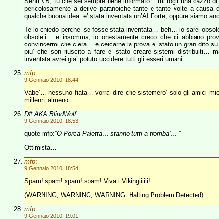
Senti VB, tu che sei sempre bene informato… mi togli una cazzo di 
pericolosamente a derive paranoiche tante e tante volte a causa di 
qualche buona idea: e’ stata inventata un’AI Forte, oppure siamo an
Te lo chiedo perche’ se fosse stata inventata… beh… io sarei obsole
obsoleti… e insomma, io onestamente credo che ci abbiano provato
convincermi che c’era… e cercarne la prova e’ stato un gran dito su 
piu’ che son riuscito a fare e’ stato creare sistemi distribuiti… 
inventata avrei gia’ potuto uccidere tutti gli esseri umani…
mfp
:
9 Gennaio 2010, 18:44
Vabe’… nessuno fiata… vorra’ dire che sistemero’ solo gli amici miei 
millenni almeno.
D# AKA BlindWolf
:
9 Gennaio 2010, 18:53
quote mfp:
“O Porca Paletta… stanno tutti a tromba’… “
Ottimista…
mfp
:
9 Gennaio 2010, 18:54
Spam! spam! spam! spam! Viva i Vikingiiiiii!
(WARNING, WARNING, WARNING: Halting Problem Detected)
mfp
:
9 Gennaio 2010, 19:01