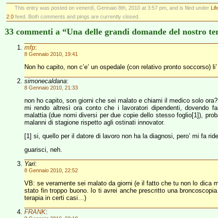
This entry was posted on venerdì, Gennaio 8th, 2010 at 3:57 pm, and is filed under
Li
2.0
feed. Both comments and pings are currently closed.
33 commenti a “Una delle grandi domande del nostro t
mfp
:
8 Gennaio 2010, 19:41
Non ho capito, non c’e’ un ospedale (con relativo pronto soccorso) li’
simonecaldana
:
8 Gennaio 2010, 21:33
non ho capito, son giorni che sei malato e chiami il medico solo ora?
mi rendo altresì ora conto che i lavoratori dipendenti, dovendo farsi
malattia (due nomi diversi per due copie dello stesso foglio[1]), pr
malanni di stagione rispetto agli ostinati innovator.
[1] si, quello per il datore di lavoro non ha la diagnosi, pero’ mi fa rid
guarisci, neh.
Yari
:
8 Gennaio 2010, 22:52
VB: se veramente sei malato da giorni (e il fatto che tu non lo dica m
stato fin troppo buono. Io ti avrei anche prescritto una broncoscopi
terapia in certi casi…)
FRANK
: