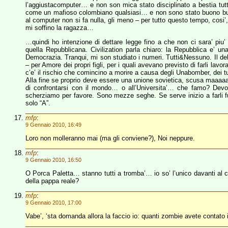
l’aggiustacomputer… e non son mica stato disciplinato a bestia tutt
come un mafioso colombiano qualsiasi… e non sono stato buono buo
al computer non si fa nulla, gli meno – per tutto questo tempo, cosi
mi soffino la ragazza…
…quindi ho intenzione di dettare legge fino a che non ci sara’ pi
quella Repubblicana. Civilization parla chiaro: la Repubblica e’ una
Democrazia. Tranqui, mi son studiato i numeri. Tutti&Nessuno. Il deb
– per Amore dei propri figli, per i quali avevano previsto di farli lavo
c’e’ il rischio che comincino a morire a causa degli Unabomber, dei t
Alla fine se proprio deve essere una unione sovietica, scusa maaaaa
di confrontarsi con il mondo… o all’Universita’… che famo? Devo
scherziamo per favore. Sono mezze seghe. Se serve inizio a farli 
solo “A”.
mfp
:
9 Gennaio 2010, 16:49
Loro non molleranno mai (ma gli conviene?), Noi neppure.
mfp
:
9 Gennaio 2010, 16:50
O Porca Paletta… stanno tutti a tromba’… io so’ l’unico davanti al 
della pappa reale?
mfp
:
9 Gennaio 2010, 17:00
Vabe’, ‘sta domanda allora la faccio io: quanti zombie avete contato 