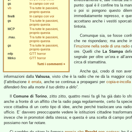
gs
In campo con voi
punto: qual è il confine tra la ma
vb
Tra tutte le passioni,
o poi si pongono questo dilemm
proprio questa
immediatamente represso, e quell
finelli
In campo con voi
gs
Tra tutte le passioni,
accettano anche i vestiti sporcati
proprio questa
tintoria.
MCP
Tra tutte le passioni,
proprio questa
Comunque sia, se fosse confe
.mau.
Tra tutte le passioni,
che ne rispondano; ma anche in
proprio questa
gs
Tra tutte le passioni,
l’
irruzione nella sede di una radio
c
proprio questa
ore. Quelli che
La Stampa
defi
mfp
GTT horror
segnale per oltre un’ora e all’ann
Mirko
GTT horror
circa di stamattina.
Tutti i commenti
»
Anche qui, credo di non ave
informazioni dalla
Valsusa
, visto che è la radio che ne dà la maggior c
(l’attribuzione
è errata
, anche se continua a propagarsi per
copia-e-incolla
difenderò fino alla morte il tuo diritto a dirlo”
.
Il
Comune di Torino
, zitto zitto, quattro mesi fa gli ha già dato lo sf
anche a fronte di un affitto che la radio paga regolarmente, certo fa speci
voce cittadina di un certo tipo di idee, anche perché traslocare una radio
ufficio. E’ davvero preoccupante vedere le istituzioni cittadine trasformar
invece che in promotori della stessa; e questa è una scelta di campo pro
possiamo non far notare.
Ci sarebbe da citare la famosa
poesia che
Brecht
non scrisse
: ho il