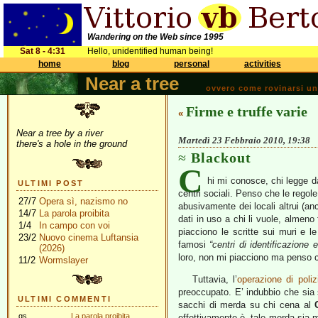
Wandering on the Web since 1995
Sat 8 - 4:31
Hello, unidentified human being!
home
blog
personal
activities
Near a tree
ovvero come rovinarsi una 
Firme e truffe varie
«
Near a tree by a river
Martedì 23 Febbraio 2010, 19:38
there's a hole in the ground
Blackout
C
hi mi conosce, chi legge 
ULTIMI POST
centri sociali. Penso che le regol
27/7
Opera sì, nazismo no
abusivamente dei locali altrui (a
14/7
La parola proibita
dati in uso a chi li vuole, almeno 
1/4
In campo con voi
piacciono le scritte sui muri e l
23/2
Nuovo cinema Luftansia
famosi
“centri di identificazione 
(2026)
loro, non mi piacciono ma penso c
11/2
Wormslayer
Tuttavia, l’
operazione di poliz
preoccupato. E’ indubbio che sia 
ULTIMI COMMENTI
sacchi di merda su chi cena al
gs
La parola proibita
effettivamente è, tale merda sia 