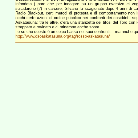
infondata ( pare che per indagare su un gruppo eversivo ci vog
suicidarono (?) in carcere, Silvano fu scagionato dopo 4 anni di ca
Radio Blackout, certi metodi di protesta e di comportamento non i
occhi certe azioni di ordine pubblico nei confronti dei cosiddetti sq
Askatasuna: tra le altre, c’era una stanzetta dei tifosi del Toro con l
strappato e rovinato e ci orinarono anche sopra.
Lo so che questo è un colpo basso nei suoi confronti….ma anche q
http://www.csoaskatasuna.org/tag/rosso-askatasuna/