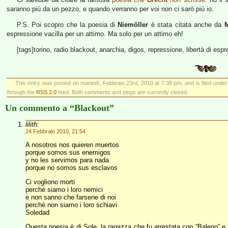
saranno più da un pezzo, e quando verranno per voi non ci sarò più io.
P.S. Poi scopro che la poesia di
Niemöller
è stata citata anche da
M
espressione vacilla per un attimo. Ma solo per un attimo eh!
[tags]torino, radio blackout, anarchia, digos, repressione, libertà di espre
This entry was posted on martedì, Febbraio 23rd, 2010 at 7:38 pm, and is filed unde
through the
RSS 2.0
feed. Both comments and pings are currently closed.
Un commento a “Blackout”
lilith
:
24 Febbraio 2010, 21:54
A nosotros nos quieren muertos
porque somos sus enemigos
y no les servimos para nada
porque no somos sus esclavos
Ci vogliono morti
perché siamo i loro nemici
e non sanno che farsene di noi
perché non siamo i loro schiavi
Soledad
Questa poesia è di Sole, la ragazza che fu arrestata con “Baleno” e 