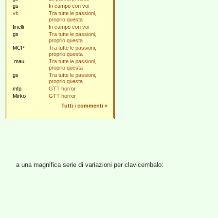
gs
In campo con voi
vb
Tra tutte le passioni,
proprio questa
finelli
In campo con voi
gs
Tra tutte le passioni,
proprio questa
MCP
Tra tutte le passioni,
proprio questa
.mau.
Tra tutte le passioni,
proprio questa
gs
Tra tutte le passioni,
proprio questa
mfp
GTT horror
Mirko
GTT horror
Tutti i commenti
»
a una magnifica serie di variazioni per clavicembalo: