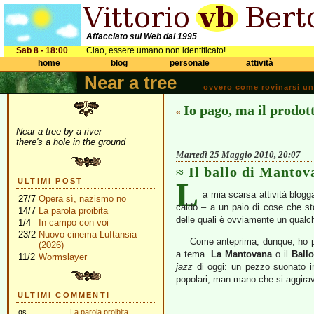
Affacciato sul Web dal 1995
Sab 8 - 18:00
Ciao, essere umano non identificato!
home
blog
personale
attività
Near a tree
ovvero come rovinarsi una 
Io pago, ma il prodott
«
Near a tree by a river
there's a hole in the ground
Martedì 25 Maggio 2010, 20:07
Il ballo di Mantov
L
ULTIMI POST
a mia scarsa attività blogg
27/7
Opera sì, nazismo no
caldo – a un paio di cose che s
14/7
La parola proibita
delle quali è ovviamente un qualc
1/4
In campo con voi
23/2
Nuovo cinema Luftansia
Come anteprima, dunque, ho pe
(2026)
a tema.
La Mantovana
o il
Ball
11/2
Wormslayer
jazz
di oggi: un pezzo suonato in
popolari, man mano che si aggirav
ULTIMI COMMENTI
gs
La parola proibita