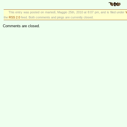
This entry was posted on martedì, Maggio 25th, 2010 at 8:07 pm, and is filed under
the
RSS 2.0
feed. Both comments and pings are currently closed.
Comments are closed.