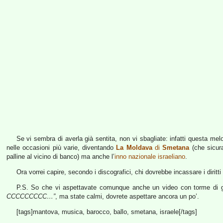
Se vi sembra di averla già sentita, non vi sbagliate: infatti questa me
nelle occasioni più varie, diventando
La Moldava
di
Smetana
(che sicura
palline al vicino di banco) ma anche l’
inno nazionale israeliano
.
Ora vorrei capire, secondo i discografici, chi dovrebbe incassare i diritt
P.S. So che vi aspettavate comunque anche un video con torme di 
CCCCCCCCC…”
, ma state calmi, dovrete aspettare ancora un po’.
[tags]mantova, musica, barocco, ballo, smetana, israele[/tags]