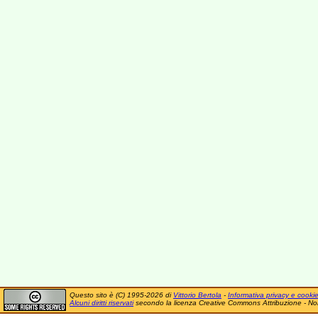
Questo sito è (C) 1995-2026 di
Vittorio Bertola
-
Informativa privacy e cooki
Alcuni diritti riservati
secondo la licenza Creative Commons Attribuzione - No