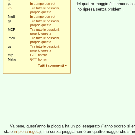
del quattro maggio è l’immancabil
gs
In campo con voi
vb
Tra tutte le passioni,
l’ho ripresa senza problemi.
proprio questa
finelli
In campo con voi
gs
Tra tutte le passioni,
proprio questa
MCP
Tra tutte le passioni,
proprio questa
.mau.
Tra tutte le passioni,
proprio questa
gs
Tra tutte le passioni,
proprio questa
mfp
GTT horror
Mirko
GTT horror
Tutti i commenti
»
Va bene, quest’anno la pioggia ha un po’ esagerato (l’anno scorso si er
stato
in piena regola
), ma senza pioggia non è un quattro maggio che si ri