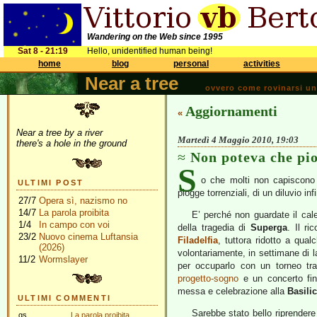
Wandering on the Web since 1995
Sat 8 - 21:19
Hello, unidentified human being!
home
blog
personal
activities
Near a tree
ovvero come rovinarsi una 
Aggiornamenti
«
Near a tree by a river
Martedì 4 Maggio 2010, 19:03
there's a hole in the ground
Non poteva che pi
S
o che molti non capiscono e
ULTIMI POST
piogge torrenziali, di un diluvio i
27/7
Opera sì, nazismo no
14/7
La parola proibita
E’ perché non guardate il cale
1/4
In campo con voi
della tragedia di
Superga
. Il r
23/2
Nuovo cinema Luftansia
Filadelfia
, tuttora ridotto a qu
(2026)
volontariamente, in settimane di la
11/2
Wormslayer
per occuparlo con un torneo tra 
progetto-sogno
e un concerto fin
messa e celebrazione alla
Basili
ULTIMI COMMENTI
Sarebbe stato bello riprendere
gs
La parola proibita