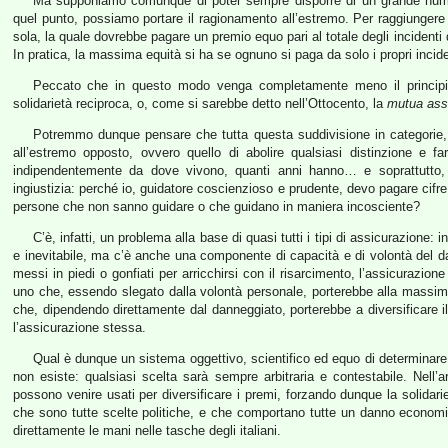
Ma supponiamo comunque di poter sempre disporre di un grande numero d
quel punto, possiamo portare il ragionamento all’estremo. Per raggiunge
sola, la quale dovrebbe pagare un premio equo pari al totale degli incidenti
In pratica, la massima equità si ha se ognuno si paga da solo i propri incide
Peccato che in questo modo venga completamente meno il principio 
solidarietà reciproca, o, come si sarebbe detto nell’Ottocento, la
mutua ass
Potremmo dunque pensare che tutta questa suddivisione in categorie, di
all’estremo opposto, ovvero quello di abolire qualsiasi distinzione e far
indipendentemente da dove vivono, quanti anni hanno… e soprattutto,
ingiustizia: perché io, guidatore coscienzioso e prudente, devo pagare cifre 
persone che non sanno guidare o che guidano in maniera incosciente?
C’è, infatti, un problema alla base di quasi tutti i tipi di assicurazione:
e inevitabile, ma c’è anche una componente di capacità e di volontà del dan
messi in piedi o gonfiati per arricchirsi con il risarcimento, l’assicurazion
uno che, essendo slegato dalla volontà personale, porterebbe alla massima
che, dipendendo direttamente dal danneggiato, porterebbe a diversificare il 
l’assicurazione stessa.
Qual è dunque un sistema oggettivo, scientifico ed equo di determinare
non esiste: qualsiasi scelta sarà sempre arbitraria e contestabile. Nell’ar
possono venire usati per diversificare i premi, forzando dunque la solidari
che sono tutte scelte politiche, e che comportano tutte un danno economi
direttamente le mani nelle tasche degli italiani.