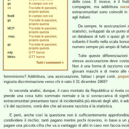
delle cose. E invece, è il frut
gs
In campo con voi
compagnie, ma addirittura
secon
vb
Tra tutte le passioni,
proprio questa
extracomunitari sono coinvolti in
finelli
In campo con voi
agli italiani.
gs
Tra tutte le passioni,
proprio questa
Da sempre, le assicurazioni au
MCP
Tra tutte le passioni,
statistici, sviluppati da un punto 
proprio questa
un database di tutti o quasi gli 
.mau.
Tra tutte le passioni,
proprio questa
soltanto il livello nella scala bonu
gs
Tra tutte le passioni,
numero sempre più ampio di fattor
proprio questa
mfp
GTT horror
Tutte queste differenziazioni
Mirko
GTT horror
stessa assicurazione deve costa
Tutti i commenti
»
Non è una forma di razzismo contr
giovani maschi e di meno alle d
femminismo? Addirittura, una assicurazione, fattasi i propri conti,
propo
ingiusta discriminazione verso chi è nato il 31 dicembre 1969?
In seconda analisi, dunque, il caso montato da Repubblica si rivela co
prende una cosa tutto sommato normale e la si sovraccarica di signific
extracomunitari presentano tassi di incidentalità più elevati degli altri, è ad
c’è del razzismo, vorrà dire che ad essere razzista è la statistica.
E però, anche così la questione non è sufficientemente approfondita. I
condividere il rischio; tanti pagano mentre pochi ricevono, in base a un p
pagare una piccola cifra che va a vantaggio di altri in caso non faccia inci