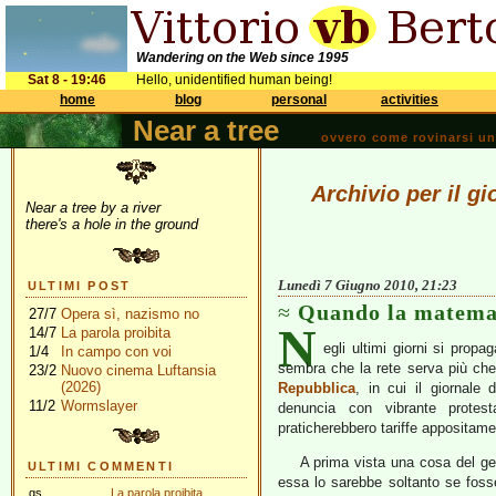
Wandering on the Web since 1995
Sat 8 - 19:46
Hello, unidentified human being!
home
blog
personal
activities
Near a tree
ovvero come rovinarsi una 
Archivio per il g
Near a tree by a river
there's a hole in the ground
Lunedì 7 Giugno 2010, 21:23
ULTIMI POST
Quando la matemat
27/7
Opera sì, nazismo no
N
14/7
La parola proibita
egli ultimi giorni si prop
1/4
In campo con voi
sembra che la rete serva più che
23/2
Nuovo cinema Luftansia
(2026)
Repubblica
, in cui il giornale 
11/2
Wormslayer
denuncia con vibrante protes
praticherebbero tariffe appositamen
A prima vista una cosa del ge
ULTIMI COMMENTI
essa lo sarebbe soltanto se fosse 
gs
La parola proibita