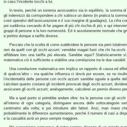
in caso l’incidente tocchi a lui.
In teoria, perché un sistema assicurativo sia in equilibrio, la somma di t
gli indennizzi da corrispondere a chi subisce un danno (in pratica la somma
costi operativi dell’assicurazione e il suo margine di guadagno). La cifra co
poi suddivisa cercando di far pagare di più chi rischia di più; e qui interviene
gruppi di persone e la loro numerosità. Ed è assolutamente normale che grup
e portino dunque a tariffe diverse.
Peccato che la scelta di come suddividere le persone sia però totalmente a
neri da quelli con gli occhi azzurri; verrebbe magari fuori che chi ha occhi
affibbiare loro una tariffa più elevata. Sarebbe equo? Statisticamente sì
matematica ciò è sufficiente a stabilire una correlazione tra le due variabili.
Una correlazione matematica non implica un rapporto di causa ed effett
di qualcos’altro – ma qualche influenza ci dovrà pur essere, se no risul
l’incidentalità delle persone con occhi azzurri sarebbe uguale a quella d
calcolare quanto costano gli incidenti provocati dagli occhi azzurri, divider
assicurare gli occhi azzurri; analogamente, calcolerei un premio diverso per
Ma a quel punto si potrebbe andare oltre: tra le persone con gli occhi
all’interno di ogni categoria, distinguere ancora delle sottocategorie 
centimetro alla volta; e poi introdurre altri fattori. Anzi, man mano c
probabilmente le differenze aumenteranno, perché il numero di casi a dispos
e la casualità avrà un peso sempre maggiore.