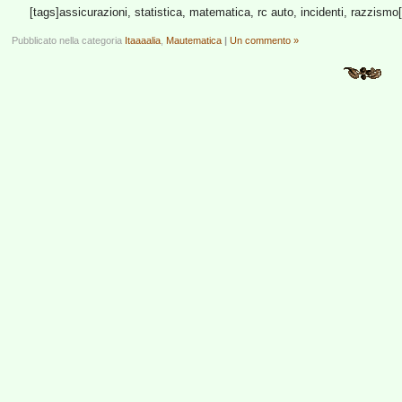
[tags]assicurazioni, statistica, matematica, rc auto, incidenti, razzismo[
Pubblicato nella categoria
Itaaaalia
,
Mautematica
|
Un commento »