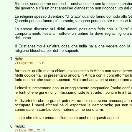
Simone, secondo me confondi il cristianesimo con la religione cristian
dal governo e c’è un cristianesimo clandestino non riconosciuto dal 
Le religioni spesso diventano “di Stato” quando fanno comodo allo St
Quando poi non fanno più comodo, vengono perseguitate e messe fu
Lo stesso discorso sui diritti umani possiamo farlo con le “altre” r
comportamento tesa a mettere un ordine là dove regna l’ignoranza
dell’uomo.
Il Cristianesimo è un’altra cosa che nulla ha a che vedere con la 
religione filosofica per dotti e sapienti.
dela
:
21 Luglio 2010, 15:15
for those: quello che tu chiami colonialismo in Africa non viene percep
Molti occidentali si presentano ancora in Africa con il concetto “noi bia
farlo con noi che siamo superiori. Molti ambasciatori si comportano a
I cinesi si presentano con un atteggiamento pragmatico (molto confuc
le fonti di energia e noi vi rifacciamo tutte le strade, i ponti e le infr
E’ divertente che le grandi potenze ex coloniali siano preoccupate 
occupare i paesi africani né di esportare la democrazia; per non pa
sanno dare in cambio delle materie prime sono armi.
il libro che citavo prima e’ illuminante anche su questi aspetti.
mosk
:
22 Luglio 2010, 21:53