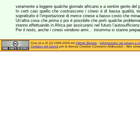
veramente a leggere qualche giornale africano e a sentire gente del p
In certi casi quello che costruiscono i cinesi è di bassa qualità
soprattutto è l’importazione di merce cinese a basso costo che minacc
Un’altra cosa che prima o poi è possibile che porti qualche problema è
stanno effettuando in Africa per assicurarsi nel futuro l’autosufficien
Per il resto, anche i cinesi vendono armi… insomma si stanno preparan
Cost sit a l'è (C) 1995-2026 ëd
Vittorio Bertola
-
Informassion sla privacy e si
Certidun drit riservà
për la licensa Creative Commons Atribussion - Nen comer