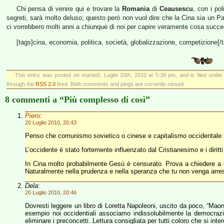
Chi pensa di venire qui e trovare la
Romania
di
Ceausescu
, con i pol
segreti, sarà molto deluso; questo però non vuol dire che la Cina sia un P
ci vorrebbero molti anni a chiunque di noi per capire veramente cosa suc
[tags]cina, economia, politica, società, globalizzazione, competizione[/
This entry was posted on martedì, Luglio 20th, 2010 at 5:39 pm, and is filed unde
through the
RSS 2.0
feed. Both comments and pings are currently closed.
8 commenti a “Più complesso di così”
Piero
:
20 Luglio 2010, 20:43
Penso che comunismo sovietico o cinese e capitalismo occidentale s
L’occidente è stato fortemente influenzato dal Cristianesimo e i diritti
In Cina molto probabilmente Gesù è censurato. Prova a chiedere a 
Naturalmente nella prudenza e nella speranza che tu non venga arrest
Dela
:
20 Luglio 2010, 20:46
Dovresti leggere un libro di Loretta Napoleoni, uscito da poco, “Mao
esempio noi occidentiali associamo indissolubilmente la democrazi
eliminare i preconcetti. Lettura consigliata per tutti coloro che si in