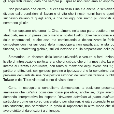
gli acquirenti italiani; dato che sempre più spesso non riusciamo ad espri
Non pensiamo che dietro il successo della Cina c’è anche lo schiavis
diverso dalle condizioni di lavoro e di vita che i nostri nonni hanno spe
successo italiano di quegli anni, e che noi oggi non siamo più dispost
nemmeno gli altri.
E non capiamo che ormai la Cina, almeno nella sua parte costiera, no
stracciati, ma è un paese più o meno al nostro livello, dove l’economia è
dalle esportazioni, e che anzi sta cominciando a delocalizzare le fab
competere con noi sui costi della manodopera non qualificata, e sta com
finanza, sul marketing globale, sull’educazione e sulla preparazione delle 
Stamattina, un docente della locale università è venuto a farci lezion
livello di introspezione politica, e anche di critica, che ci ha mostrato. La
interne al
Partito Comunista
, con tanto di menzione degli eventi dell’89; 
partito e istituzioni, spingendosi persino a ipotizzare che la corruzione s
problemi derivanti da una “iperpoliticizzazione” dell’amministrazione pub
Taiwan
e del
Tibet
viste dal punto di vista cinese.
Certo, in ossequio al centralismo democratico, la posizione presenta
ammesso che un’altra posizione fosse possibile, anche se, dopo averc
domanda interpretativa ha risposto
“dovreste chiederlo al primo ministro
particolare come un corso universitario per stranieri, è già sorprendente p
uno studente, non sembriamo in grado di rapportarci in altro modo che ripe
avere diritto di dare lezioni a chiunque.