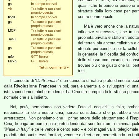
gs
In campo con voi
quasi, che le persone possono e
vb
Tra tutte le passioni,
sfrattate dalla loro casa per pe
proprio questa
centro commerciale.
finelli
In campo con voi
gs
Tra tutte le passioni,
proprio questa
Ma è vero anche che la natura 
MCP
Tra tutte le passioni,
influenze successive; che in u
proprio questa
proprietà privata è stato introdott
.mau.
Tra tutte le passioni,
dei terreni sia ancora collettiva e
proprio questa
gs
Tra tutte le passioni,
ritenuto più benefico per la collet
proprio questa
in generale, la filosofia del conf
mfp
GTT horror
dello stesso comunismo, a consid
Mirko
GTT horror
trovare più che giusto che la libe
Tutti i commenti
»
tutti.
Il concetto di
“diritti umani”
è un concetto di natura profondamente occid
dalla
Rivoluzione Francese
in poi, parallelamente allo svilupparsi di una
istituzioni democratiche moderne. La Cina sta compiendo lo stesso percorso 
normale che sia indietro.
Noi, però, sembriamo non vedere l’ora di coglierli in fallo; prob
responsabilità della nostra crisi, senza considerare che potrebbero es
arretratezza. Non pensiamo che il primo attore dello sfruttamento è l’impr
Cina, le paga un euro a paio pretendendo dai suoi fornitori la minima qualità
“Made in Italy
” e ce le vende a cento euro – e poi magari va al telegiornale
prodotte dai suoi stessi fornitori, vendute a dieci euro, permettendo un tra