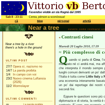
Fasendse vëdde an sla Ragnà dal 1995
Sab 8 - 23:11
Cerea, përson-a sconòssua!
cà
blog
përsonal
atività
Near a tree
ovvero come rovinarsi una 
Contrasti cinesi
«
Near a tree by a river
Martedì 20 Luglio 2010, 17:39
there's a hole in the ground
Più complesso di c
Q
uando si parla di
Cina
, l
ULTIMI POST
mai stato né ci andrà mai, ma affr
27/7
Opera sì, nazismo no
che interpreta il mondo sempre p
14/7
La parola proibita
luoghi comuni derivanti un po’ dal
1/4
In campo con voi
l’Italia è tutta come
Little Italy
a
23/2
Nuovo cinema Luftansia
una economia interamente basata 
(2026)
un po’ dai reportage dei nostri 
11/2
Wormslayer
secondi fini.
Eppure le questioni sono più c
ULTIMI COMMENTI
diplomazia e di storia, la verità è
gs
La parola proibita
contrario. E’ vero, per esempio, c