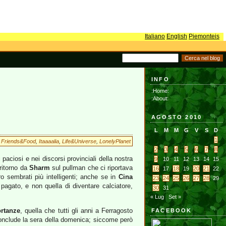
Italiano
English
Piemonteis
INFO
:Home:
:About:
AGOSTO 2010
L
M
M
G
V
S
D
1
Friends&Food
,
Itaaaalia
,
Life&Universe
,
LonelyPlanet
2
3
4
5
6
7
8
 paciosi e nei discorsi provinciali della nostra
9
10
11
12
13
14
15
 ritorno da
Sharm
sul pullman che ci riportava
16
17
18
19
20
21
22
ro sembrati più intelligenti; anche se in
Cina
23
24
25
26
27
28
29
pagato, e non quella di diventare calciatore,
30
31
« Lug
Set »
rtanze
, quella che tutti gli anni a Ferragosto
FACEBOOK
conclude la sera della domenica; siccome però