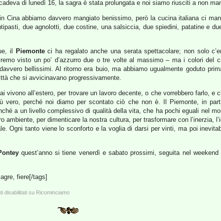
adeva di lunedì 16, la sagra è stata prolungata e noi siamo riusciti a non ma
 Cina abbiamo davvero mangiato benissimo, però la cucina italiana ci manc
tipasti, due agnolotti, due costine, una salsiccia, due spiedini, patatine e du
e, il
Piemonte
ci ha regalato anche una serata spettacolare; non solo c’er
remo visto un po’ d’azzurro due o tre volte al massimo – ma i colori del c
avvero bellissimi. Al ritorno era buio, ma abbiamo ugualmente goduto prima 
 città che si avvicinavano progressivamente.
ai vivono all’estero, per trovare un lavoro decente, o che vorrebbero farlo, e
ù vero, perché noi diamo per scontato ciò che non è. Il Piemonte, in partic
nché a un livello complessivo di qualità della vita, che ha pochi eguali nel mon
tro ambiente, per dimenticare la nostra cultura, per trasformare con l’inerzia, 
. Ogni tanto viene lo sconforto e la voglia di darsi per vinti, ma poi inevita
Pontey
quest’anno si tiene venerdì e sabato prossimi, seguita nel weekend
agre, fiere[/tags]
disabilitati
su Ricominciamo