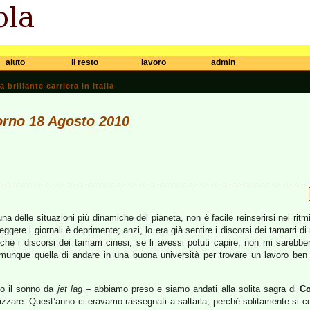
aiuto
il resto
lavoro
admin
brillante carriera in Italia
iorno 18 Agosto 2010
a delle situazioni più dinamiche del pianeta, non è facile reinserirsi nei ritmi
eggere i giornali è deprimente; anzi, lo era già sentire i discorsi dei tamarri di
he i discorsi dei tamarri cinesi, se li avessi potuti capire, non mi sarebbe
omunque quella di andare in una buona università per trovare un lavoro ben 
do il sonno da
jet lag
– abbiamo preso e siamo andati alla solita sagra di
Co
izzare. Quest’anno ci eravamo rassegnati a saltarla, perché solitamente si 