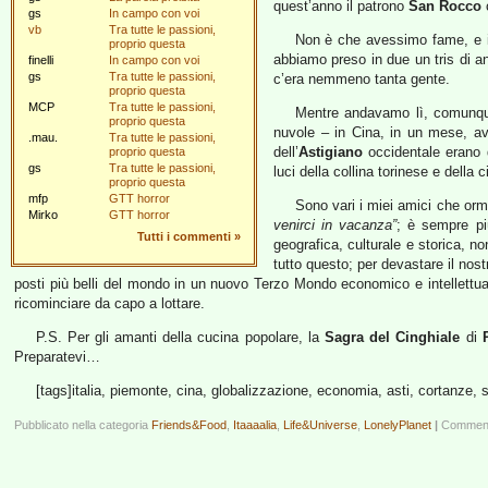
quest’anno il patrono
San Rocco
c
gs
In campo con voi
vb
Tra tutte le passioni,
Non è che avessimo fame, e in
proprio questa
abbiamo preso in due un tris di an
finelli
In campo con voi
gs
Tra tutte le passioni,
c’era nemmeno tanta gente.
proprio questa
MCP
Tra tutte le passioni,
Mentre andavamo lì, comunqu
proprio questa
nuvole – in Cina, in un mese, av
.mau.
Tra tutte le passioni,
dell’
Astigiano
occidentale erano d
proprio questa
gs
Tra tutte le passioni,
luci della collina torinese e della
proprio questa
mfp
GTT horror
Sono vari i miei amici che orm
Mirko
GTT horror
venirci in vacanza”
; è sempre pi
Tutti i commenti
»
geografica, culturale e storica, no
tutto questo; per devastare il nos
posti più belli del mondo in un nuovo Terzo Mondo economico e intellettuale
ricominciare da capo a lottare.
P.S. Per gli amanti della cucina popolare, la
Sagra del Cinghiale
di
Preparatevi…
[tags]italia, piemonte, cina, globalizzazione, economia, asti, cortanze, s
Pubblicato nella categoria
Friends&Food
,
Itaaaalia
,
Life&Universe
,
LonelyPlanet
|
Commenti 