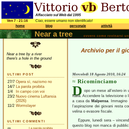
Affacciato sul Web dal 1995
Ven 7 - 21:16
Ciao, essere umano non identificato!
home
blog
personale
attività
Near a tree
ovvero come rovinarsi una 
Archivio per il g
Near a tree by a river
there's a hole in the ground
Mercoledì 18 Agosto 2010, 16:24
ULTIMI POST
Ricominciamo
27/7
Opera sì, nazismo no
D
14/7
La parola proibita
opo un mese all’estero in un
1/4
In campo con voi
Italia. Accendere la televisione o l
23/2
Nuovo cinema Luftansia
(2026)
a casa da
Malpensa
. Immagino c
11/2
Wormslayer
l’aspirazione dei giovani resta c
velina o evasore fiscale.
Eppure, lunedì sera – vincen
ULTIMI COMMENTI
questo blog non manca di pubblic
gs
La parola proibita