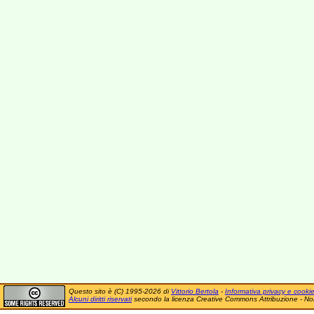
Questo sito è (C) 1995-2026 di
Vittorio Bertola
-
Informativa privacy e cooki
Alcuni diritti riservati
secondo la licenza Creative Commons Attribuzione - No