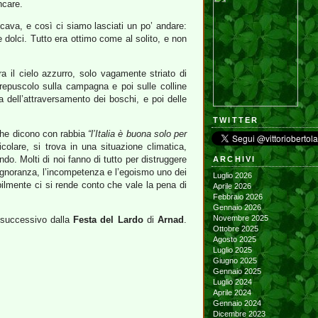
ncare.
ava, e così ci siamo lasciati un po’ andare:
e dolci. Tutto era ottimo come al solito, e non
a il cielo azzurro, solo vagamente striato di
repuscolo sulla campagna e poi sulle colline
dell’attraversamento dei boschi, e poi delle
TWITTER
 che dicono con rabbia
“l’Italia è buona solo per
olare, si trova in una situazione climatica,
do. Molti di noi fanno di tutto per distruggere
ARCHIVI
l’ignoranza, l’incompetenza e l’egoismo uno dei
Luglio 2026
bilmente ci si rende conto che vale la pena di
Aprile 2026
Febbraio 2026
Gennaio 2026
Novembre 2025
 successivo dalla
Festa del Lardo
di
Arnad
.
Ottobre 2025
Agosto 2025
Luglio 2025
Giugno 2025
Gennaio 2025
Luglio 2024
Aprile 2024
Gennaio 2024
Dicembre 2023