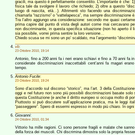
gracili, ma questo è perfettamente consentito. L’importante è che: 1)
fisica tale da svolgere il lavoro che richiedo; 2) oltre a questo “disc
luogo di nascita, età…). Altrimenti sto facendo una discriminazi
chiamarla “razzismo” o “vattelapesca”, ma sempre discriminazione è
Tra l’altro aggiungo una considerazione: secondo me quasi certamente
prima capire dal punto di vista degli autori come mai cercavano p
non discriminante, in questa specifica situazione (non ho aperto 
sia possibile, vorrei prima sentire la loro versione…
Chiedo scusa se mi sono un po’ scaldato, ma l’argomento “discrimina
vb
:
23 Ottobre 2010, 19:14
Antonio, fino a 200 anni fa i neri erano schiavi e fino a 70 anni fa
considerate discriminazioni inaccettabili cent’anni fa magari erano
tempo.
Antonio Fucile
:
23 Ottobre 2010, 19:24
Sono d’accordo sul discorso “storico”, ma l’art. 3 della Costituzione
oggi e nel futuro non sono più possibili discriminazioni basate solo su
questa Costituzione (e anche il diritto europeo si occupa molto di po
Piuttosto si può discutere sull’applicazione pratica, ma le leggi i
“passeggere”. Spero di essermi espresso in modo più chiaro. In ogni c
Giovanni
:
24 Ottobre 2010, 01:34
Vittorio ha mille ragioni. Ci sono persone fragili e malate che san
della forza dei muscoli. Chi discrimina dimostra solo la propria fesser