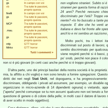
non vogliono stranieri. Subito si è
gs
In campo con voi
vb
Tra tutte le passioni,
stranieri per questa forma di razz
proprio questa
24 anni? Perchè nessuno chi
finelli
In campo con voi
discriminato per l’età? Troppo v
gs
Tra tutte le passioni,
proprio questa
niente? «Io ho bussato a tante p
MCP
Tra tutte le passioni,
risposte. E dire che ho venti a
proprio questa
italiana e devo far fronte alle sp
.mau.
Tra tutte le passioni,
anch’io e mi sembra un razzismo p
proprio questa
gs
Tra tutte le passioni,
proprio questa
Molto pochi, tra i lettori it
mfp
GTT horror
discriminati sul posto di lavoro;
Mirko
GTT horror
sentito discriminato per qualcosa
Tutti i commenti
»
viene respinti perché si è bassi, 
po’ snob, perché non piace il colo
non si è più giovani (in certi casi anche perché si è troppo giovani).
D’altra parte, uno dei principi basilari della nostra società è la proprie
mia, la affitto a chi voglio) e non sono tenuto a fornire spiegazioni. Questo
diritti dei neri negli
Stati Uniti
, nel dopoguerra, e ha progressivamente 
discriminare, obbligando i privati ad assumere, per esempio, un disabile ogn
organizzano in micro-aziende di 14 dipendenti ognuna) o vietando, appun
(“aperta” perché comunque se tu non assumi qualcuno non sei tenuto a forn
questione di genere o di colore della pelle; in molti casi il datore di lav
di aver scelto in modo oggettivo).
Cosa distingue, allora, ciò che è una discriminazione accettabile – ric