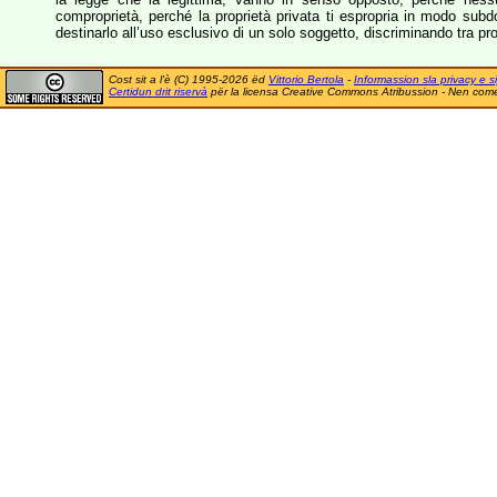
comproprietà, perché la proprietà privata ti espropria in modo subd
destinarlo all’uso esclusivo di un solo soggetto, discriminando tra prop
Cost sit a l'è (C) 1995-2026 ëd
Vittorio Bertola
-
Informassion sla privacy e si
Certidun drit riservà
për la licensa Creative Commons Atribussion - Nen comer