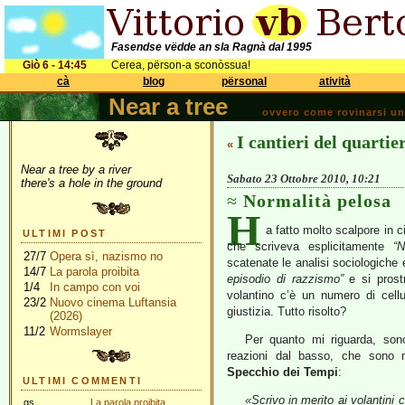
Fasendse vëdde an sla Ragnà dal 1995
Giò 6 - 14:45
Cerea, përson-a sconòssua!
cà
blog
përsonal
atività
Near a tree
ovvero come rovinarsi una 
I cantieri del quartie
«
Near a tree by a river
Sabato 23 Ottobre 2010, 10:21
there's a hole in the ground
Normalità pelosa
H
a fatto molto scalpore in ci
ULTIMI POST
che scriveva esplicitamente
“
27/7
Opera sì, nazismo no
scatenate le analisi sociologiche 
14/7
La parola proibita
episodio di razzismo”
e si prost
1/4
In campo con voi
volantino c’è un numero di cellu
23/2
Nuovo cinema Luftansia
giustizia. Tutto risolto?
(2026)
11/2
Wormslayer
Per quanto mi riguarda, sono
reazioni dal basso, che sono m
Specchio dei Tempi
:
ULTIMI COMMENTI
«Scrivo in merito ai volantini 
gs
La parola proibita