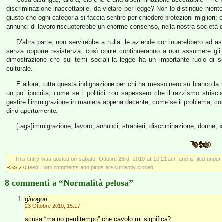
discriminazione inaccettabile, da vietare per legge? Non lo distingue niente;
giusto che ogni categoria si faccia sentire per chiedere protezioni migliori;
annunci di lavoro riscuoterebbe un enorme consenso, nella nostra società d
D’altra parte, non servirebbe a nulla: le aziende continuerebbero ad a
senza opporre resistenza, così come continueranno a non assumere gli st
dimostrazione che sui temi sociali la legge ha un importante ruolo di s
culturale.
E allora, tutta questa indignazione per chi ha messo nero su bianco la 
un po’ ipocrita; come se i politici non sapessero che il razzismo strisci
gestire l’immigrazione in maniera appena decente; come se il problema, come
dirlo apertamente.
[tags]immigrazione, lavoro, annunci, stranieri, discriminazione, donne, x
This entry was posted on sabato, Ottobre 23rd, 2010 at 10:21 am, and is filed unde
RSS 2.0
feed. Both comments and pings are currently closed.
8 commenti a “Normalità pelosa”
ginogori
:
23 Ottobre 2010, 15:17
scusa “ma no perditempo” che cavolo mi significa?