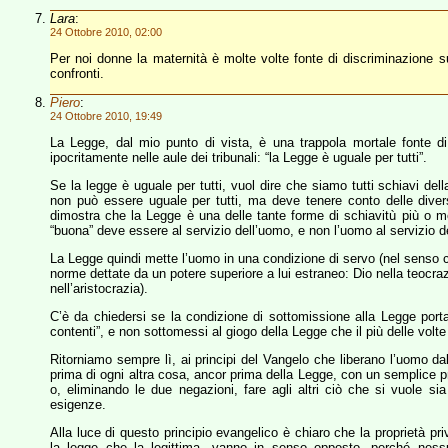
Lara
:
24 Ottobre 2010, 02:00
Per noi donne la maternità è molte volte fonte di discriminazione sul
confronti.
Piero
:
24 Ottobre 2010, 19:49
La Legge, dal mio punto di vista, è una trappola mortale fonte di
ipocritamente nelle aule dei tribunali: “la Legge è uguale per tutti”.
Se la legge è uguale per tutti, vuol dire che siamo tutti schiavi de
non può essere uguale per tutti, ma deve tenere conto delle dive
dimostra che la Legge è una delle tante forme di schiavitù più o m
“buona” deve essere al servizio dell’uomo, e non l’uomo al servizio del
La Legge quindi mette l’uomo in una condizione di servo (nel senso 
norme dettate da un potere superiore a lui estraneo: Dio nella teocrazi
nell’aristocrazia).
C’è da chiedersi se la condizione di sottomissione alla Legge porta all
contenti”, e non sottomessi al giogo della Legge che il più delle volte
Ritorniamo sempre lì, ai principi del Vangelo che liberano l’uomo da
prima di ogni altra cosa, ancor prima della Legge, con un semplice prin
o, eliminando le due negazioni, fare agli altri ciò che si vuole si
esigenze.
Alla luce di questo principio evangelico è chiaro che la proprietà pri
la legge che la legittima, vanno in senso opposto, perché nessu