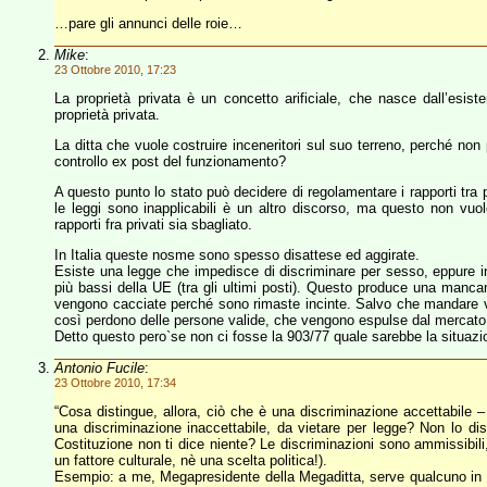
…pare gli annunci delle roie…
Mike
:
23 Ottobre 2010, 17:23
La proprietà privata è un concetto arificiale, che nasce dall’esist
proprietà privata.
La ditta che vuole costruire inceneritori sul suo terreno, perché non
controllo ex post del funzionamento?
A questo punto lo stato può decidere di regolamentare i rapporti tra 
le leggi sono inapplicabili è un altro discorso, ma questo non vuole
rapporti fra privati sia sbagliato.
In Italia queste nosme sono spesso disattese ed aggirate.
Esiste una legge che impedisce di discriminare per sesso, eppure in 
più bassi della UE (tra gli ultimi posti). Questo produce una manca
vengono cacciate perché sono rimaste incinte. Salvo che mandare via
così perdono delle persone valide, che vengono espulse dal mercato 
Detto questo pero`se non ci fosse la 903/77 quale sarebbe la situaz
Antonio Fucile
:
23 Ottobre 2010, 17:34
“Cosa distingue, allora, ciò che è una discriminazione accettabile –
una discriminazione inaccettabile, da vietare per legge? Non lo dis
Costituzione non ti dice niente? Le discriminazioni sono ammissibili
un fattore culturale, nè una scelta politica!).
Esempio: a me, Megapresidente della Megaditta, serve qualcuno in 